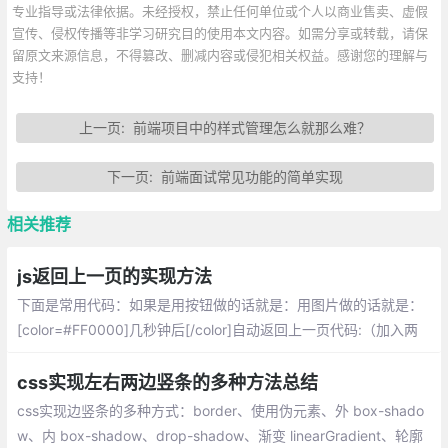
专业指导或法律依据。未经授权，禁止任何单位或个人以商业售卖、虚假
宣传、侵权传播等非学习研究目的使用本文内容。如需分享或转载，请保
留原文来源信息，不得篡改、删减内容或侵犯相关权益。感谢您的理解与
支持！
上一页:
前端项目中的样式管理怎么就那么难？
下一页:
前端面试常见功能的简单实现
相关推荐
js返回上一页的实现方法
下面是常用代码：如果是用按钮做的话就是：用图片做的话就是：
[color=#FF0000]几秒钟后[/color]自动返回上一页代码:（加入两
个head间，3000表示3秒）
css实现左右两边竖条的多种方法总结
css实现边竖条的多种方式：border、使用伪元素、外 box-shado
w、内 box-shadow、drop-shadow、渐变 linearGradient、轮廓