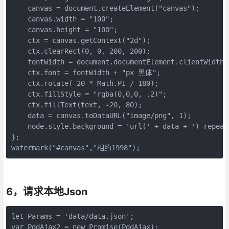
    canvas = document.createElement("canvas");

    canvas.width = "100";

    canvas.height = "100";

    ctx = canvas.getContext("2d");

    ctx.clearRect(0, 0, 200, 200);

    fontWidth = document.documentElement.clientWidth *
    ctx.font = fontWidth + "px 黑体";

    ctx.rotate(-20 * Math.PI / 180);

    ctx.fillStyle = "rgba(0,0,0, .2)";

    ctx.fillText(text, -20, 80);

    data = canvas.toDataURL("image/png", 1);

    node.style.background = 'url(' + data + ') repeat'
};

watermark("#canvas","相约1998");
6，请求本地Json
let Params = 'data/data.json';

var PddAjax2 = new Promise(PddAjax);
