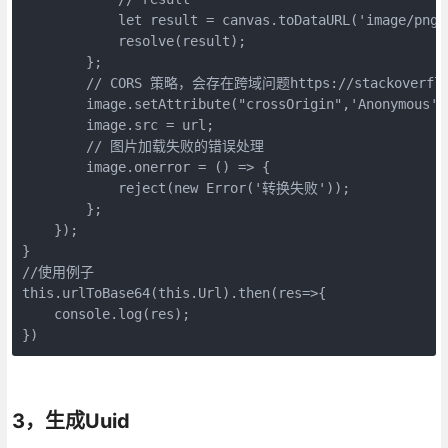
            let result = canvas.toDataURL('image/png')
            resolve(result);

        };

        // CORS 策略，会存在跨域问题https://stackoverflow.co
        image.setAttribute("crossOrigin",'Anonymous');
        image.src = url;

        // 图片加载失败的错误处理

        image.onerror = () => {

            reject(new Error('转换失败'));

        };

    });

}

//使用例子

this.urlToBase64(this.Url).then(res=>{

    console.log(res);

})
3，生成Uuid