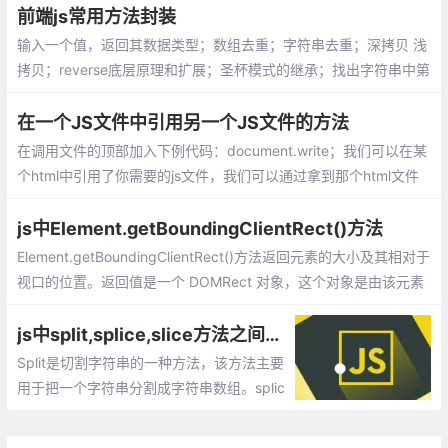
6等）、YUI的inline-block间隙处理等...
前端js常用方法封装
输入一个值，返回其数据类型；数组去重；字符串去重；深拷贝 浅
拷贝；reverse底层原理和扩展；圣杯模式的继承；找出字符串中第
一次只出现一次的字母;找元素的第n级父元素
在一个JS文件中引用另一个JS文件的方法
在调用文件的顶部加入下例代码：document.write；我们可以在某
个html中引用了你需要的js文件，我们可以通过拿到那个html文件
的对象，然后在通过这个对象去引用js的方法。
js中Element.getBoundingClientRect()方法
Element.getBoundingClientRect()方法返回元素的大小及其相对于
视口的位置。返回值是一个 DOMRect 对象，这个对象是由该元素
的 getClientRects() 方法返回的一组矩形的集合, 即：是与该元素
相关的CSS 边框集合
js中split,splice,slice方法之间的差异_splice()、slice()、split()函数的区分
Split是切割字符串的一种方法，该方法主要
用于把一个字符串分割成字符串数组。splic
e()方法向/从数组中添加/删除元素，然后返
回被删除的元素组成的数组。slice()方法主