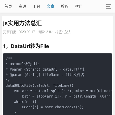
首页
资源
工具
文章
教程
栏目
js实用方法总汇
更新日期:
2020-09-17
阅读:
2.8k
标签:
方法
1，DataUrl转为File
/**
* DataUrl转为File
* @param {String} dataUrl - dataUrl地址
* @param {String} fileName - file文件名
*/
dataURLtoFile(dataUrl, fileName){
    var arr = dataUrl.split(','), mime = arr[0].match
        bstr = atob(arr[1]), n = bstr.length, u8arr =
    while(n--){
        u8arr[n] = bstr.charCodeAt(n);
    }