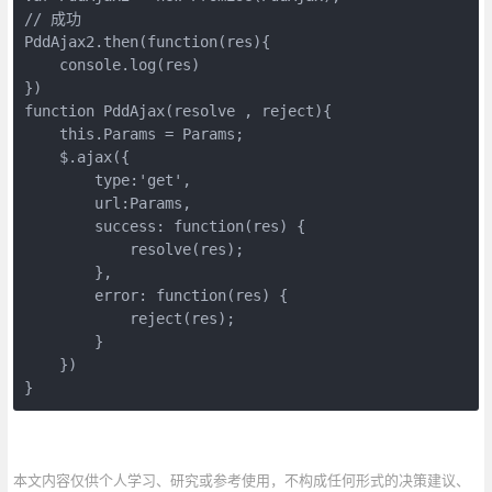
// 成功

PddAjax2.then(function(res){

    console.log(res)

})

function PddAjax(resolve , reject){

    this.Params = Params;

    $.ajax({

        type:'get',

        url:Params,

        success: function(res) {

            resolve(res);

        },

        error: function(res) {

            reject(res);

        }

    })

}
本文内容仅供个人学习、研究或参考使用，不构成任何形式的决策建议、