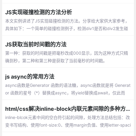
outline、滚动条
JS实现碰撞检测的方法分析
本文实例讲述了JS实现碰撞检测的方法。分享给大家供大家参考，
具体如下：一个简单的碰撞检测例子，检测div1是否和div2发生碰
撞，当div1碰到div2时，改变div2的颜色
JS获取当前时间戳的方法
第一种：获取的时间戳是把毫秒改成000显示，因为这种方式只精
确到秒，第二种和第三种是获取了当前毫秒的时间戳。
js async的常用方法
async函数是Generator 函数的语法糖，async函数就是将 Generat
or 函数的星号（*）替换成async，将yield替换成await，仅此而
已。async函数对Generator 函数的改进点有以下几点：
html/css解决inline-block内联元素间隙的多种方法总汇
inline-blcok元素中间的空白符引起的间隙，处理方法总结包括：改
变书写结构、使用font-size:0、使用margin负值、使用letter-spaci
ng或word-spacing、丢失结束标签、W3C推荐 导航方法（兼容IE