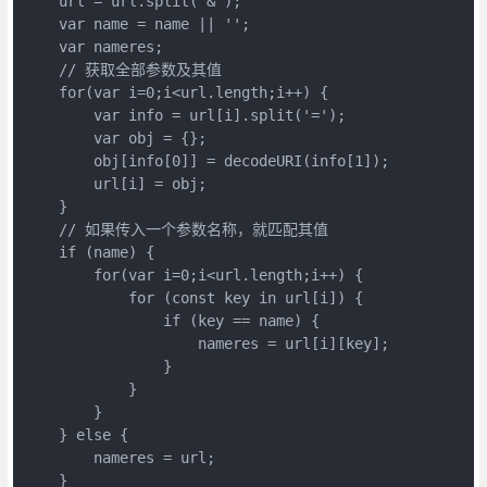
    url = url.split('&');

    var name = name || '';

    var nameres;

    // 获取全部参数及其值

    for(var i=0;i<url.length;i++) {

        var info = url[i].split('=');

        var obj = {};

        obj[info[0]] = decodeURI(info[1]);

        url[i] = obj;

    }

    // 如果传入一个参数名称，就匹配其值

    if (name) {

        for(var i=0;i<url.length;i++) {

            for (const key in url[i]) {

                if (key == name) {

                    nameres = url[i][key];

                }

            }

        }

    } else {

        nameres = url;

    }
