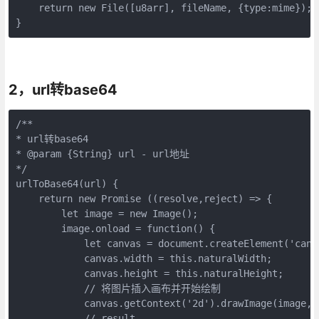
    return new File([u8arr], fileName, {type:mime});
}
2，url转base64
/**

* url转base64

* @param {String} url - url地址

*/

urlToBase64(url) {

    return new Promise ((resolve,reject) => {

        let image = new Image();

        image.onload = function() {

            let canvas = document.createElement('canva
            canvas.width = this.naturalWidth;

            canvas.height = this.naturalHeight;

            // 将图片插入画布并开始绘制

            canvas.getContext('2d').drawImage(image, 0
            // result
