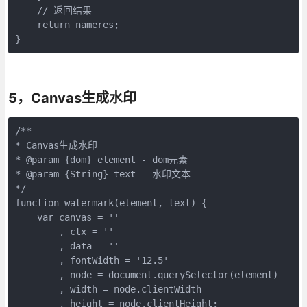
    // 返回结果

    return nameres;

}
5，Canvas生成水印
/**

* Canvas生成水印

* @param {dom} element - dom元素

* @param {String} text - 水印文本

*/

function watermark(element, text) {

    var canvas = ''

        , ctx = ''

        , data = ''

        , fontWidth = '12.5'

        , node = document.querySelector(element)

        , width = node.clientWidth

        , height = node.clientHeight;
