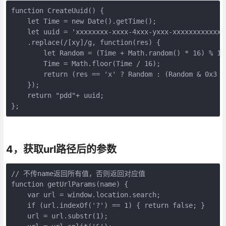
function CreateUuid() {

    let Time = new Date().getTime();

    let uuid = 'xxxxxxxx-xxxx-4xxx-yxxx-xxxxxxxxxxxx'

    .replace(/[xy]/g, function(res) {

        let Random = (Time + Math.random() * 16) % 16 
        Time = Math.floor(Time / 16);

        return (res == 'x' ? Random : (Random & 0x3 | 
    });

    return "pdd"+ uuid;

};
4，获取url路径后的参数
// 不传name返回所有值，否则返回对应值

function getUrlParams(name) {

    var url = window.location.search;

    if (url.indexOf('?') == 1) { return false; }

    url = url.substr(1);
