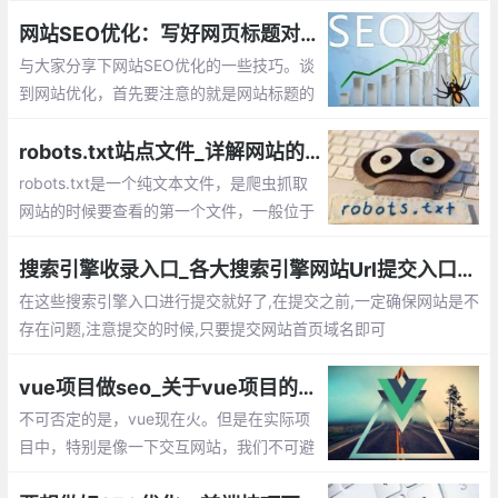
人对友情链接存在一定的误解，所谓友情链接，不是挂在自己的网
站的底部就能够
网站SEO优化：写好网页标题对网站排名的重要性
与大家分享下网站SEO优化的一些技巧。谈
到网站优化，首先要注意的就是网站标题的
写法。每一个做SEO优化的人，都会重视网
站标题和描述的优化，其中网站标题是参与
robots.txt站点文件_详解网站的robots.txt限制指令怎么编写
关键词排名竞争的重要因素。标题一般控制
robots.txt是一个纯文本文件，是爬虫抓取
在35个字左右，描述控制在80个字左右
网站的时候要查看的第一个文件，一般位于
网站的根目录下。这篇文章主要介绍：robot
s.txt是什么？robots.txt中的参数含义。rob
搜索引擎收录入口_各大搜索引擎网站Url提交入口汇总
ots.txt写法大全和robots.txt语法的作用，ro
在这些搜索引擎入口进行提交就好了,在提交之前,一定确保网站是不
bots.txt编写注意事项
存在问题,注意提交的时候,只要提交网站首页域名即可
vue项目做seo_关于vue项目的seo问题
不可否定的是，vue现在火。但是在实际项
目中，特别是像一下交互网站，我们不可避
免会考虑到的是seo问题，这直接关系到我