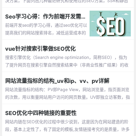
决方案，下面列出几种最近研究和使用过的SEO方案，SSR和静态
化基于Nuxt.js来说。1.SSR服务器渲染；2.静态化；3.预渲染prere
nder-spa-plugin；
Seo学习心得：作为前端开发需要了解的Seo优化技能
前端开发seo的学习心得，通过seo优化可以
提高我们的网站搜索排名，减低运营成本的
同时，增强网站的曝光率，提高网站的可信
度，作为前端开发需要掌握哪些seo优化技
vue针对搜索引擎做SEO优化
能呢？
搜索引擎优化（Search engine optimization，简称SEO），指为
了提升网页在搜索引擎自然搜索结果中（非商业性推广结果）的收
录数量以及排序位置而做的优化行为
网站流量指标的结构_uv和ip、vv、pv详解
网站流量指标的结构：PV即Page View，网站浏览量，指页面浏览
的次数，用以衡量网站用户访问的网页数量。UV即独立访客数，指
一天内访问某站点的人数，以cookie为依据。IP即独立IP数，指一
天内使用不同IP地址的用户访问网站数量，同一IP无论访问了几个
SEO优化中四种链接的重要性
页面，独立的IP数均为1
网站内链在SEO优化的过程中很少说到，这是因为在网站建造的阶
段，基本上定性了，有了固定的模板,友情链接考究的是质量，许多