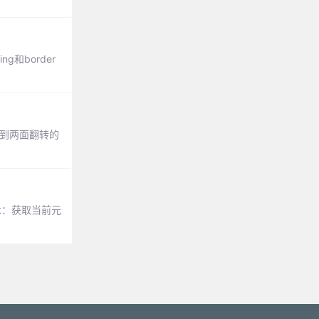
g和border
，达到两面翻转的
ht：获取当前元