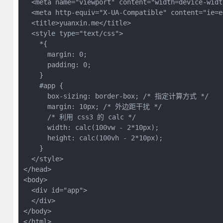
  <meta name="viewport" content="width=device-widt
  <meta http-equiv="X-UA-Compatible" content="ie=ed
  <title>yuanxin.me</title>

  <style type="text/css">

    *{

      margin: 0;

      padding: 0;

    }

    #app {

      box-sizing: border-box; /* 指定计算方式 */

      margin: 10px; /* 外边距干扰 */

      /* 利用 css3 的 calc */

      width: calc(100vw - 2*10px);

      height: calc(100vh - 2*10px);

    }

  </style>

</head>

<body>

  <div id="app">

  </div>

</body>
