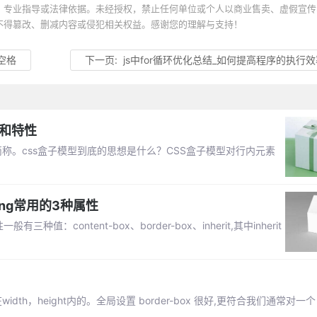
、专业指导或法律依据。未经授权，禁止任何单位或个人以商业售卖、虚假宣传
不得篡改、删减内容或侵犯相关权益。感谢您的理解与支持！
空格
下一页:
js中for循环优化总结_如何提高程序的执行
别和特性
称。css盒子模型到底的思想是什么？CSS盒子模型对行内元素
zing常用的3种属性
三种值：content-box、border-box、inherit,其中inherit
dth，height内的。全局设置 border-box 很好,更符合我们通常对