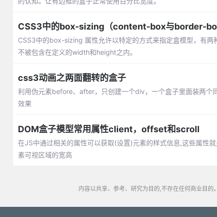
的认知。让有边框的盒子正常使用百分比宽度。
CSS3中的box-sizing（content-box与border-b
CSS3中的box-sizing 属性允许以特定的方式来指定盒模型，有两种方式：
不被包含在定义的width和height之内。
css3动画之两面翻转的盒子
利用伪元素before、after，只创建一个div，一个盒子里面装两个同
效果
DOM盒子模型常用属性client，offset和scroll
在JS中通过相关的属性可以获取(设置)元素的样式信息,这些属性就是盒子模
素可视区域的宽高
内容以共享、参考、研究为目的,不存在任何商业目的。