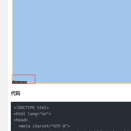
代码
<!DOCTYPE html>

<html lang="en">

<head>

  <meta charset="UTF-8">
