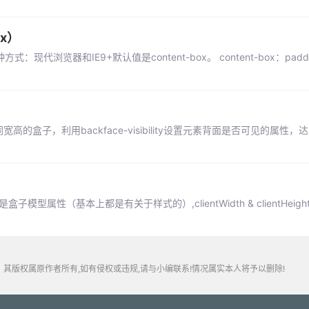
ox）
现代浏览器和IE9+默认值是content-box。 content-box：paddin
宽高的盒子，利用backface-visibility设置元素背面是否可见的属性
型属性（基本上都是有关于样式的）,clientWidth & clientHeig
其版权属原作者所有,如有侵权或违规,请与小编联系!情况属实本人将予以删除!