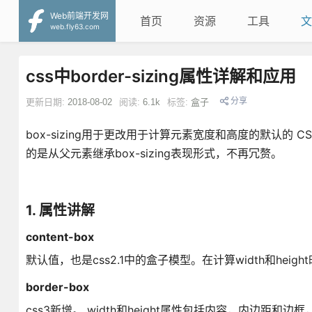
Web前端开发网
首页
资源
工具
文
web.fly63.com
css中border-sizing属性详解和应用
分享
更新日期:
2018-08-02
阅读:
6.1k
标签:
盒子
box-sizing用于更改用于计算元素宽度和高度的默认的 CSS 盒子
的是从父元素继承box-sizing表现形式，不再冗赘。
1. 属性讲解
content-box
默认值，也是css2.1中的盒子模型。在计算width和height时
border-box
css3新增。 width和height属性包括内容，内边距和