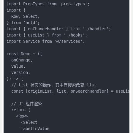
import PropTypes from 'prop-types';

import {

  Row, Select,

} from 'antd';

import { onChangeHandler } from './handler';

import { useList } from './hooks';

import Service from '@/services';

const Demo = ({

  onChange,

  value,

  version,

}) => {

  // list 状态的操作，其中有搜索改变 list 

  const [originList, list, onSearchHandler] = useList(
  // UI 组件渲染

  return (

    <Row>

      <Select

      labelInValue
