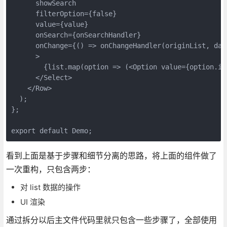
      showSearch

      filterOption={false}

      value={value}

      onSearch={onSearchHandler}

      onChange={() => onChangeHandler(originList, data
      >

        {list.map(option => (<Option value={option.id
      </Select>

    </Row>

  );

};

看到上面是基于步骤和细节分离的思路，将上面的组件做了
一次重构，只包含两步：
对 list 数据的操作
UI 渲染
通过拆分以后主文件代码里就只包含一些步骤了，全部使用