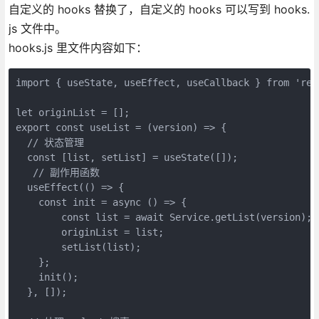
自定义的 hooks 替换了，自定义的 hooks 可以写到 hooks.
js 文件中。
hooks.js 里文件内容如下：
import { useState, useEffect, useCallback } from 'reac
let originList = [];

export const useList = (version) => {

  // 状态管理

  const [list, setList] = useState([]);

   // 副作用函数 

  useEffect(() => {

    const init = async () => {

        const list = await Service.getList(version);

        originList = list;

        setList(list);

    };

    init();

  }, []);
