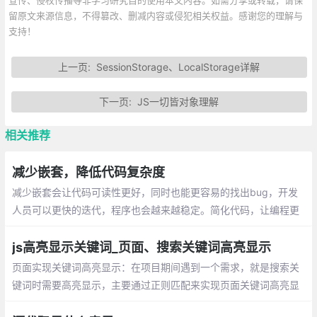
宣传、侵权传播等非学习研究目的使用本文内容。如需分享或转载，请保
留原文来源信息，不得篡改、删减内容或侵犯相关权益。感谢您的理解与
支持！
上一页:
SessionStorage、LocalStorage详解
下一页:
JS一切皆对象理解
相关推荐
减少嵌套，降低代码复杂度
减少嵌套会让代码可读性更好，同时也能更容易的找出bug，开发
人员可以更快的迭代，程序也会越来越稳定。简化代码，让编程更
轻松！
js高亮显示关键词_页面、搜索关键词高亮显示
页面实现关键词高亮显示：在项目期间遇到一个需求，就是搜索关
键词时需要高亮显示，主要通过正则匹配来实现页面关键词高亮显
示。在搜索结果中高亮显示关键词：有一组关键词数组，在数组中