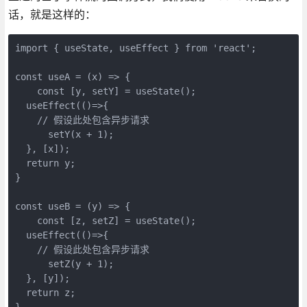
话，就是这样的：
import { useState, useEffect } from 'react';

const useA = (x) => {

    const [y, setY] = useState();

  useEffect(()=>{

    // 假设此处包含异步请求

      setY(x + 1);

  }, [x]);

  return y;

}

const useB = (y) => {

    const [z, setZ] = useState();

  useEffect(()=>{

    // 假设此处包含异步请求

      setZ(y + 1);

  }, [y]);

  return z;

}
