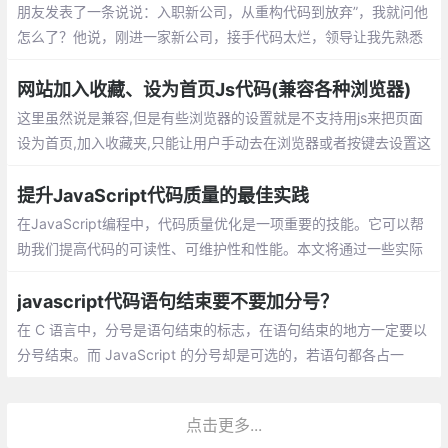
朋友发表了一条说说：入职新公司，从重构代码到放弃”，我就问他
怎么了？他说，刚进一家新公司，接手代码太烂，领导让我先熟悉
业务逻辑，然后去修复之前项目中遗留的bug，实在不行就重构
网站加入收藏、设为首页Js代码(兼容各种浏览器)
这里虽然说是兼容,但是有些浏览器的设置就是不支持用js来把页面
设为首页,加入收藏夹,只能让用户手动去在浏览器或者按键去设置这
些功能,这里说的兼容是指当浏览器有这个设置的时候js会有提示
提升JavaScript代码质量的最佳实践
在JavaScript编程中，代码质量优化是一项重要的技能。它可以帮
助我们提高代码的可读性、可维护性和性能。本文将通过一些实际
优化过程中的案例，展示如何通过一些技巧和最佳实践，使我们的
代码更加优雅。
javascript代码语句结束要不要加分号？
在 C 语言中，分号是语句结束的标志，在语句结束的地方一定要以
分号结束。而 JavaScript 的分号却是可选的，若语句都各占一
行，则可以省略分号。avaScript 中的 ASI 机制，允许我们省略分
号。ASI 机制不是说在解析过程中解析器自动把分号添加到代码中
点击更多...