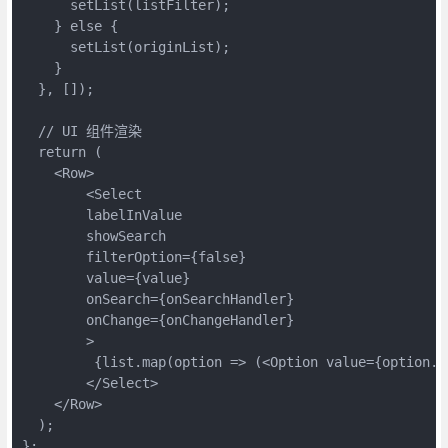
      setList(listFilter);

    } else {

      setList(originList);

    }

  }, []);

  // UI 组件渲染

  return (

    <Row>

        <Select

        labelInValue

        showSearch

        filterOption={false}

        value={value}

        onSearch={onSearchHandler}

        onChange={onChangeHandler}

        >

         {list.map(option => (<Option value={option.i
        </Select>

    </Row>

  );

};
