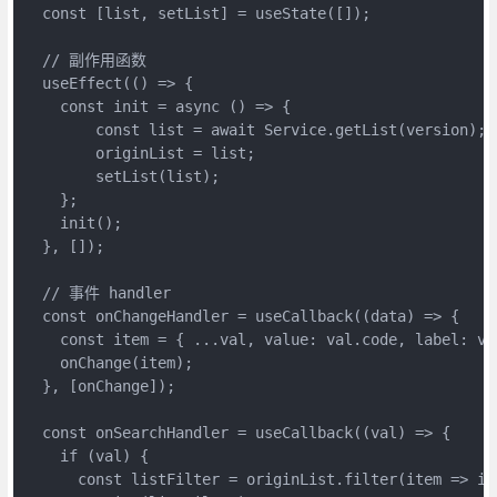
  const [list, setList] = useState([]);

  // 副作用函数 

  useEffect(() => {

    const init = async () => {

        const list = await Service.getList(version);

        originList = list;

        setList(list);

    };

    init();

  }, []);

  // 事件 handler

  const onChangeHandler = useCallback((data) => {

    const item = { ...val, value: val.code, label: val
    onChange(item);

  }, [onChange]);

  const onSearchHandler = useCallback((val) => {

    if (val) {

      const listFilter = originList.filter(item => it