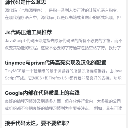
筛选出符合关键字的内容并将关键字高亮
源代码是什么意思
源代码（也称源程序），是指一系列人类可读的计算机语言指令。
在现代程序语言中，源代码可以是以书籍或者磁带的形式出现，但
最为常用的格式是文本文件，这种典型格式的目的是为了编译出计
算机程序。
Js代码压缩工具推荐
JavaScript 代码压缩是指去除源代码里的所有不必要的字符，而不
改变其功能的过程。这些不必要的字符通常包括空格字符，换行字
符，注释以及块分隔符等用来增加可读性的代码，但并不需要它来
执行。
tinymce与prism代码高亮实现及汉化的配置
TinyMCE是一个轻量级的基于浏览器的所见即所得编辑器，由Java
Script写成。它对IE6+和Firefox1.5+都有着非常良好的支持。功能
方强大，并且功能配置灵活简单。另一特点是加载速度非常快的。
Google内部在代码质量上的实践
良好的编程习惯涉及到很多方面，但在软件行业内，大多数的公司
或组织都不会把良好的编程习惯列为主要关注点。 例如，具有可读
性和可维护性的代码比编写好的测试代码或使用正确的工具更有意
义，前者的意义在于可以让代码更易于理解和修改。
接手代码太烂，要不要辞职？