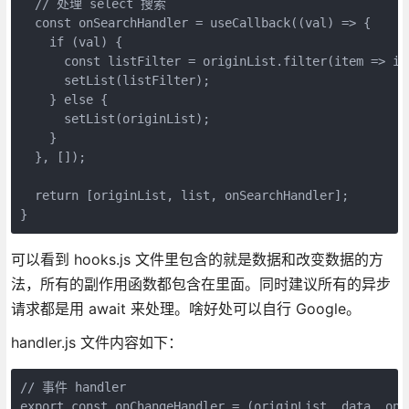
  // 处理 select 搜索

  const onSearchHandler = useCallback((val) => {

    if (val) {

      const listFilter = originList.filter(item => it
      setList(listFilter);

    } else {

      setList(originList);

    }

  }, []);

  return [originList, list, onSearchHandler];

}
可以看到 hooks.js 文件里包含的就是数据和改变数据的方
法，所有的副作用函数都包含在里面。同时建议所有的异步
请求都是用 await 来处理。啥好处可以自行 Google。
handler.js 文件内容如下：
// 事件 handler

export const onChangeHandler = (originList, data, onCh