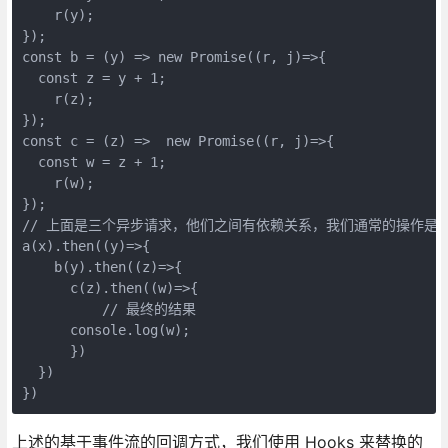
    r(y);

});

const b = (y) => new Promise((r, j)=>{

  const z = y + 1;

    r(z);

});

const c = (z) =>  new Promise((r, j)=>{

  const w = z + 1;

    r(w);

});

// 上面是三个异步请求，他们之间有依赖关系，我们通常的操作是

a(x).then((y)=>{

    b(y).then((z)=>{

      c(z).then((w)=>{

          // 最终的结果

      console.log(w);

      })

  })

})
上述的基于事件流的回调方式，我们使用 Hooks 来替换的