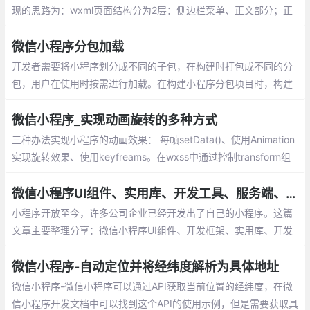
现的思路为：wxml页面结构分为2层：侧边栏菜单、正文部分；正
文部分监听touchstart、touchmove、touchend触摸事件
微信小程序分包加载
开发者需要将小程序划分成不同的子包，在构建时打包成不同的分
包，用户在使用时按需进行加载。在构建小程序分包项目时，构建
会输出一个或多个分包。每个使用分包小程序必须包含一个主包，
所谓的主包，即放置默认启动页/TabBar 页面
微信小程序_实现动画旋转的多种方式
三种办法实现小程序的动画效果： 每帧setData()、使用Animation
实现旋转效果、使用keyfreams。在wxss中通过控制transform组
件的属性，来实现旋转效果，我也是采用的这种方式，性能上面提
示非常多
微信小程序UI组件、实用库、开发工具、服务端、Demo整理分享
小程序开放至今，许多公司企业已经开发出了自己的小程序。这篇
文章主要整理分享：微信小程序UI组件、开发框架、实用库、开发
工具、服务端、Demo等
微信小程序-自动定位并将经纬度解析为具体地址
微信小程序-微信小程序可以通过API获取当前位置的经纬度，在微
信小程序开发文档中可以找到这个API的使用示例，但是需要获取具