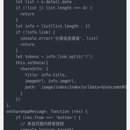
    let list = e.detail.data

    if (!list || list.length === 0) {

      return

    }

    let info = list[list.length - 1]

    if (!info.link) {

      console.error('分享信息错误', list)

      return

    }

    let tokens = info.link.split('?')

    this.setData({

      shareInfo: {

        title: info.title,

        imageUrl: info.imgUrl,

        path: `/page/index/index?urlData=${encodeURIC
      }

    })

},

onShareAppMessage: function (res) {

    if (res.from === 'button') {

      // 来自页面内转发按钮

      console.log(res.target)
