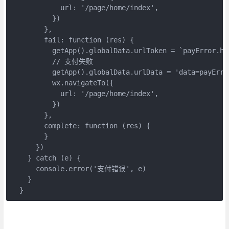
            url: '/page/home/index',

          })

        },

        fail: function (res) {

          getApp().globalData.urlToken = `payError.htm
          // 支付失败

          getApp().globalData.urlData = 'data=payError
          wx.navigateTo({

            url: '/page/home/index',

          })

        },

        complete: function (res) {

        }

      })

    } catch (e) {

      console.error('支付错误', e)

    }

  }