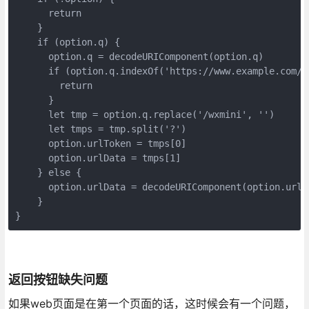
      return

    }

    if (option.q) {

      option.q = decodeURIComponent(option.q)

      if (option.q.indexOf('https://www.example.com/wx
        return

      }

      let tmp = option.q.replace('/wxmini', '')

      let tmps = tmp.split('?')

      option.urlToken = tmps[0]

      option.urlData = tmps[1]

    } else {

      option.urlData = decodeURIComponent(option.urlDa
    }

}
返回按钮缺失问题
如果web页面是在第一个页面的话，这时候会有一个问题，