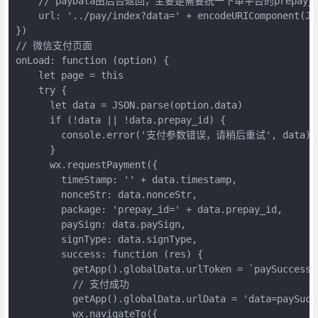
    // payData由后台返回，主要是需要统一下单平台的prepay_id
    url: '../pay/index?data=' + encodeURIComponent(JS
})

// 微信支付页面

onLoad: function (option) {

    let page = this

    try {

      let data = JSON.parse(option.data)

      if (!data || !data.prepay_id) {

        console.error('支付参数错误，请稍后重试', data)

      }

      wx.requestPayment({

        timeStamp: '' + data.timestamp,

        nonceStr: data.nonceStr,

        package: 'prepay_id=' + data.prepay_id,

        paySign: data.paySign,

        signType: data.signType,

        success: function (res) {

          getApp().globalData.urlToken = `paySuccess.h
          // 支付成功

          getApp().globalData.urlData = 'data=paySucce
          wx.navigateTo({
