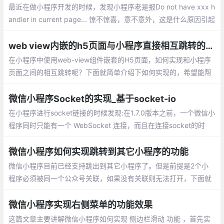
最近在做小程序开发的时候，发现小程序老是报Do not have xxx h
andler in current page... 惊不惊喜，意不意外，这是什么原因引起
的呢？下面就整排查错误的解决办法。
web view内嵌的h5页面与小程序直接相互跳转的实现
在小程序中使用web-view组件嵌套的H5页
面，如何实现和小程序页面之间的相互跳转
呢？下面就简单介绍下如何实现的，希望能
帮助到您
微信小程序Socket的实现_基于socket-io
在小程序进行socket链接的时候发现:在1.7.0版本之前，一个微信小
程序同时只能有一个 WebSocket 连接，而且在连接socket的时
候，发现在还没有进行subscribe的情况下，就直接进行了广播，并
且自动关闭了socket连接。
微信小程序如何实现跳转到其它小程序的功能
微信小程序目前已经支持跳出到其它小程序
了。但是前提是2个小程序必须被同一个公
众号关联，如果没有关联则无法打开，下面
就实现小程序之间相互跳转的步骤。
微信小程序实现右侧菜单的功能效果
这篇文章主要讲解微信小程序如何实现 侧边栏滑动 功能 ，首先实