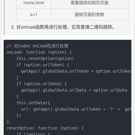
home.html
需要跳转的网页页面
a=1
跳转页面的参数
对onload函数再进行处理，实现普通二维码跳转。
// 对index onLoad在进行处理

onLoad: function (option) {

    this.resetOption(option)

    if (option.urlToken) {

      getApp().globalData.urlToken = option.urlToken

    }

    if (option.urlData) {

      getApp().globalData.urlData = option.urlData

    }

    this.setData({

      url: getApp().globalData.urlToken + '?' +  getA
    })

},

resetOption: function (option) {

    if (!option) {
