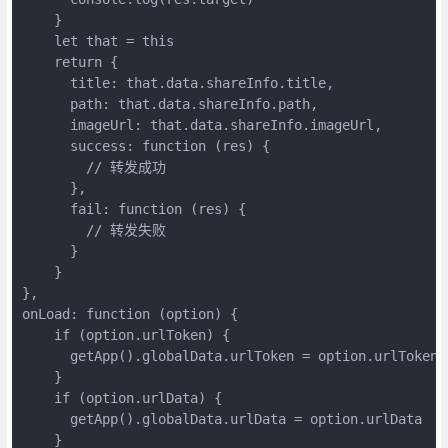
    }

    let that = this

    return {

      title: that.data.shareInfo.title,

      path: that.data.shareInfo.path,

      imageUrl: that.data.shareInfo.imageUrl,

      success: function (res) {

        // 转发成功

      },

      fail: function (res) {

        // 转发失败

      }

    }

},

onLoad: function (option) {

    if (option.urlToken) {

      getApp().globalData.urlToken = option.urlToken

    }

    if (option.urlData) {

      getApp().globalData.urlData = option.urlData

    }
