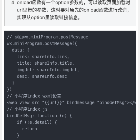
onload函数有一个option参数的，可以读取页面加载时
url里带的参数，这时要对原先的onload函数进行改造，
实现从option里读取链接信息。
// 网页wx.miniProgram.postMessage

wx.miniProgram.postMessage({

  data: {

    link: shareInfo.link,

    title: shareInfo.title,

    imgUrl: shareInfo.imgUrl,

    desc: shareInfo.desc

  }

})

// 小程序index wxml设置

<web-view src="{{url}}" bindmessage="bindGetMsg"></web
// 小程序index js

bindGetMsg: function (e) {

    if (!e.detail) {

      return

    }
