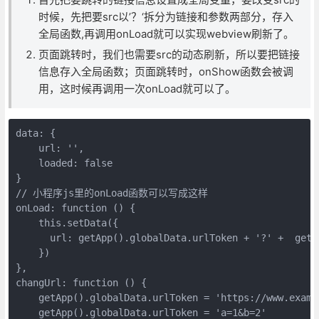
时候，先把要src以’？‘拆分为链接和参数两部分，存入
全局函数,再调用onLoad就可以实现webview刷新了。
页面跳转时，我们也需要src的动态刷新，所以要把链接
信息存入全局函数；页面跳转时，onShow函数会被调
用，这时候再调用一次onLoad就可以了。
data: {

    url: '',

    loaded: false

}

// 小程序js里的onLoad函数可以写成这样

onLoad: function () {

    this.setData({

      url: getApp().globalData.urlToken + '?' +  getA
    })

},

changUrl: function () {

    getApp().globalData.urlToken = 'https://www.exampl
    getApp().globalData.urlToken = 'a=1&b=2'
