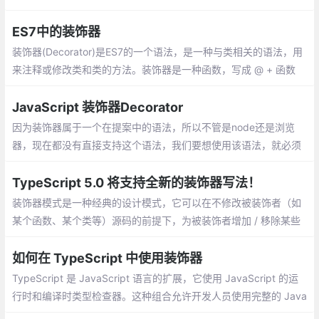
方法，可以注入到类、方法、属性参数上来扩展类、属性、方法、
参数的功能。
ES7中的装饰器
装饰器(Decorator)是ES7的一个语法，是一种与类相关的语法，用
来注释或修改类和类的方法。装饰器是一种函数，写成 @ + 函数
名。它可以放在类和类方法的定义前面
JavaScript 装饰器Decorator
因为装饰器属于一个在提案中的语法，所以不管是node还是浏览
器，现在都没有直接支持这个语法，我们要想使用该语法，就必须
要通过babel将它进行一个编译转换，所以我们需要搭建一个babel
编译环境。
TypeScript 5.0 将支持全新的装饰器写法！
装饰器模式是一种经典的设计模式，它可以在不修改被装饰者（如
某个函数、某个类等）源码的前提下，为被装饰者增加 / 移除某些
功能（收集用户定义的类/函数的信息，例如用于生成路由表，实现
依赖注入等等
如何在 TypeScript 中使用装饰器
TypeScript 是 JavaScript 语言的扩展，它使用 JavaScript 的运
行时和编译时类型检查器。这种组合允许开发人员使用完整的 Java
Script 生态系统和语言功能