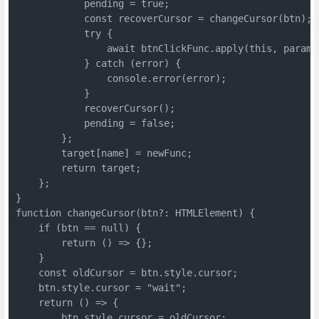
            pending = true;

            const recoverCursor = changeCursor(btn);

            try {

                await btnClickFunc.apply(this, params)
            } catch (error) {

                console.error(error);

            }

            recoverCursor();

            pending = false;

        };

        target[name] = newFunc;

        return target;

    };

}

function changeCursor(btn?: HTMLElement) {

    if (btn == null) {

        return () => {};

    }

    const oldCursor = btn.style.cursor;

    btn.style.cursor = "wait";

    return () => {

        btn.style.cursor = oldCursor;
