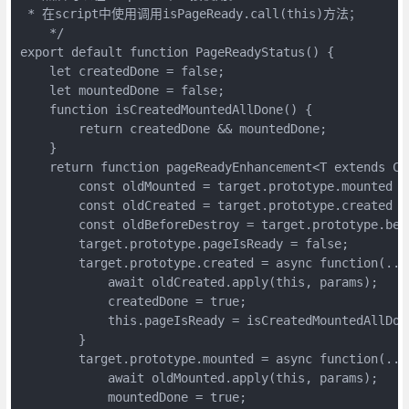
 * 在script中使用调用isPageReady.call(this)方法；

    */

export default function PageReadyStatus() {

    let createdDone = false;

    let mountedDone = false;

    function isCreatedMountedAllDone() {

        return createdDone && mountedDone;

    }

    return function pageReadyEnhancement<T extends Co
        const oldMounted = target.prototype.mounted ||
        const oldCreated = target.prototype.created ||
        const oldBeforeDestroy = target.prototype.bef
        target.prototype.pageIsReady = false;

        target.prototype.created = async function(...p
            await oldCreated.apply(this, params);

            createdDone = true;

            this.pageIsReady = isCreatedMountedAllDone
        }

        target.prototype.mounted = async function(...p
            await oldMounted.apply(this, params);

            mountedDone = true;
