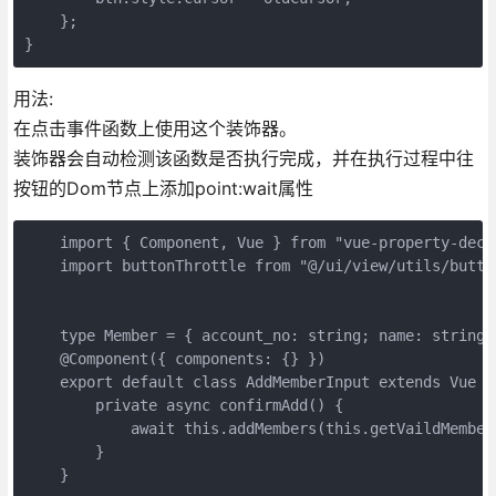
    };

用法:
在点击事件函数上使用这个装饰器。
装饰器会自动检测该函数是否执行完成，并在执行过程中往
按钮的Dom节点上添加point:wait属性
    import { Component, Vue } from "vue-property-decor
    import buttonThrottle from "@/ui/view/utils/button
    type Member = { account_no: string; name: string; 
    @Component({ components: {} })

    export default class AddMemberInput extends Vue {
        private async confirmAdd() {

            await this.addMembers(this.getVaildMembers
        }    

    }