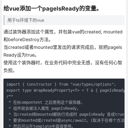
给vue添加一个pageIsReady的变量。
用于ts环境下的vue
通过装饰器添加这个属性，并包装vue的created, mounted
和beforeDestroy方法。
当created或者mounted里发出的请求完成后，就把pageIs
Ready设为true。
使用这个装饰器时，在业务代码中完全无感，没有任何心智
负担。
import { Constructor } from "vue/types/options";

export type WrapReadyProperty<T> = T & { pageIsReady?:
/**  

 * 在@compontent 之后使用这个装饰器，

 * 组件就会被注入属性 pageIsReady，

 * 当created和mounted都执行完成时 pageIsReady 变成true，

 * 要求mounted或created是async/await。(取决于在哪个方
 * 然后可以在template中直接使用。
