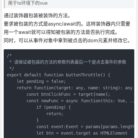
用于ts环境下的vue
通过装饰器包装被装饰的方法。
要求被包装的方式是async/await的。这样装饰器内只需要
用一个await就可以得知被包装的方法是否执行完成。
同时，可以从事件对象中拿到被点击的dom元素并修改它。
/*

 * 请保证被包装的方法的参数列表最后一个是点击事件的参数

 */

export default function buttonThrottle() {

    let pending = false;

    return function(target: any, name: string): any {

        const btnClickFunc = target[name];

        const newFunc = async function(this: Vue, ...p
            if (pending) {

                return;

            }

            const event:Event = params[params.length -
            let btn = event.target as HTMLElement
