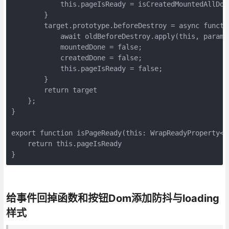
            this.pageIsReady = isCreatedMountedAllDone
        }

        target.prototype.beforeDestroy = async functi
            await oldBeforeDestroy.apply(this, params)
            mountedDone = false;

            createdDone = false;

            this.pageIsReady = false;

        }

        return target

    };

}

export function isPageReady(this: WrapReadyProperty<Vu
    return this.pageIsReady

}
给事件回掉函数和按钮Dom添加防抖与loading
样式