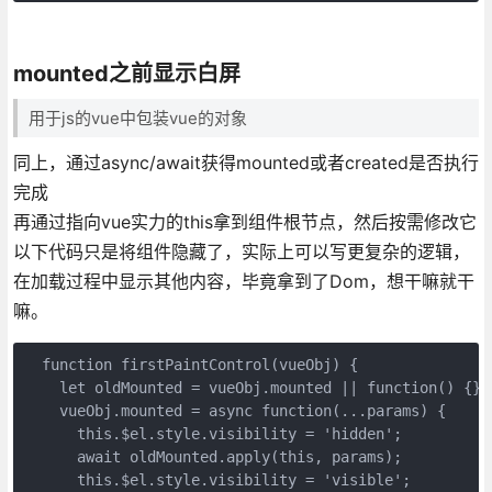
mounted之前显示白屏
用于js的vue中包装vue的对象
同上，通过async/await获得mounted或者created是否执行
完成
再通过指向vue实力的this拿到组件根节点，然后按需修改它
以下代码只是将组件隐藏了，实际上可以写更复杂的逻辑，
在加载过程中显示其他内容，毕竟拿到了Dom，想干嘛就干
嘛。
  function firstPaintControl(vueObj) {

    let oldMounted = vueObj.mounted || function() {};

    vueObj.mounted = async function(...params) {

      this.$el.style.visibility = 'hidden';

      await oldMounted.apply(this, params);

      this.$el.style.visibility = 'visible';
