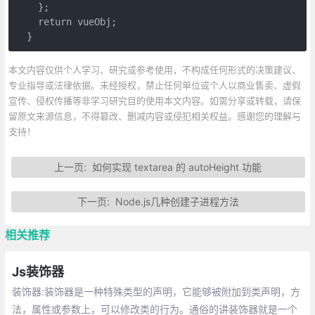
    };

    return vueObj;

  }
本文内容仅供个人学习、研究或参考使用，不构成任何形式的决策建议、
专业指导或法律依据。未经授权，禁止任何单位或个人以商业售卖、虚假
宣传、侵权传播等非学习研究目的使用本文内容。如需分享或转载，请保
留原文来源信息，不得篡改、删减内容或侵犯相关权益。感谢您的理解与
支持！
上一页:
如何实现 textarea 的 autoHeight 功能
下一页:
Node.js几种创建子进程方法
相关推荐
Js装饰器
装饰器:装饰器是一种特殊类型的声明，它能够被附加到类声明，方
法，属性或参数上，可以修改类的行为。通俗的讲装饰器就是一个