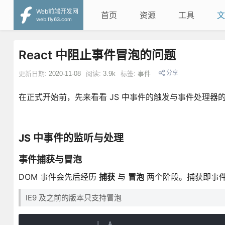
Web前端开发网
首页
资源
工具
文
web.fly63.com
React 中阻止事件冒泡的问题
分享
更新日期:
2020-11-08
阅读:
3.9k
标签:
事件
在正式开始前，先来看看 JS 中事件的触发与事件处理器
JS 中事件的监听与处理
事件捕获与冒泡
DOM 事件会先后经历
捕获
与
冒泡
两个阶段。捕获即事件
IE9 及之前的版本只支持冒泡
                  |  A
