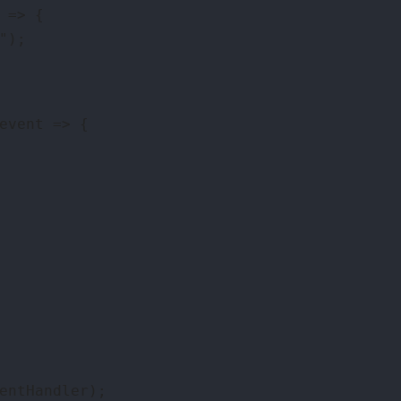
 => {
");
event => {
entHandler);