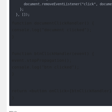
      document.removeEventListener("click", docume
    };

function documentClickHandler() {
console.log("document clicked");
}
function btnClickHandler(event) {
event.stopPropagation();
console.log("btn clicked");
}
return <button onClick={btnClickHandler}
}