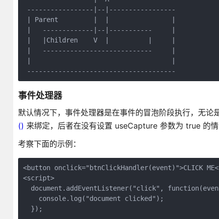
 -----------------|--|-----------------

 | Parent         |  |                |

 |   -------------|--|-----------     |

 |   |Children    V  |          |     |

 |   ----------------------------     |

 |                                    |

事件处理器
默认情况下，事件处理器是在事件的冒泡阶段执行，无论是直接
()
来绑定，后者在没有设置 useCapture 参数为 true 的
考察下面的示例：
<button onclick="btnClickHandler(event)">CLICK ME</
<script>

  document.addEventListener("click", function(event
    console.log("document clicked");

  });
