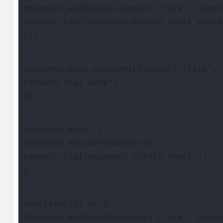
document.addEventListener("click", event
console.log("document:bedore react mount
});
document.body.addEventListener("click", 
console.log("body");
});
function App() {
function documentHandler() {
console.log("document within react");
}
useEffect(() => {
document.addEventListener("click", docum