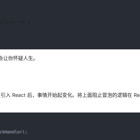
event => {
试会让你怀疑人生。
入 React 后，事情开始起变化。将上面阻止冒泡的逻辑在 Rea
kHandler);
