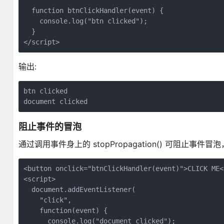
  function btnClickHandler(event) {

    console.log("btn clicked");

  }

</script>
输出:
btn clicked

阻止事件的冒泡
通过调用事件身上的 stopPropagation() 可阻
<button onclick="btnClickHandler(event)">CLICK ME</
<script>

  document.addEventListener(

    "click",

    function(event) {

      console.log("document clicked");
