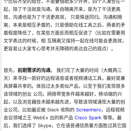
个比较齐全的组合，不需要借助多少外界，四个人凑合在一
起，除了干活就是沟通。各自隔离开来，是为了干活更高
效，沟通也是为了干活更高效， 只是殊途同归。沟通和隔
离，本来是相互矛盾的，只是借助在线工具之后，两者的矛
盾程度降低了，在某些方面反而相互促进了（比如在需要用
文字表达的时候，相 互隔离又保持一起在线可能会更高效，
更容易让大家专心思考并无障碍的表达自己的观点）。
首先，
前期需求的沟通
。 我们花了大量的时间（大概两三
天）来寻找一款好的远程语音或者视频通话工具，最好是兼
具屏幕共享的。体验过太多类似产品，以至于我们发现很多
该领域的创业 公司。网络带宽条件越来越好，移动端的兴
起，以及浏览器技术越来越先进，导致该领域涌现大量的创
业公司，比如最近被 Slack 收购的
Screenhero
，远程视频
会议领域之王 WebEx 出的新产品
Cisco Spark
等等。最
后，我们选择了 Skype，它在语音通信质量方面胜过其它国