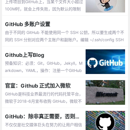
上传项目到GitHub上，当某个文件大小超过
快！
100M时，就会上传失败，因为默认的限制
了上传文件大小不能超过100M。如果需要
上传超过100M的文件，就需要我们自己去
GitHub 多账户设置
修改配置。
由于不同的 GitHub 不能使用同一个 SSH 公钥，所以要生成两个不
同的 SSH 分别对应两个主账户和副账户。编辑 ~/.ssh/config SSH
配置文件，没有该文件则新建。然后，以后使用 main 账户添加远
程仓库需要这样添加,部署相应的 SSH 公钥到 GitHub 后，尝试在
Github上写Blog
相应的本地仓库 git push 几个文件测试。
预备知识：必须：Git，GitHub，Jekyll，M
arkdown，YAML，操作：注册一个GitHub
的账号，可以使用GitHub Desktop或者GitH
ub网站；创建一个空的项目，在项目里面创
官宣：Github 正式加入微软
建index.md，或者index.html，提交后，博
GitHub是科技业界最流行的代码托管平台，
客首页就建好了。
微软于2018-6月宣布收购 GitHub，微软不
会通过市场力量来破坏 GitHub 的开放性，
在2018-10月Github 正式宣布加入了微软大
GitHub：除非真正需要，否则我们不会删除您的任何内容
家庭
不仅仅是社交媒体巨头在努力的让用户相信