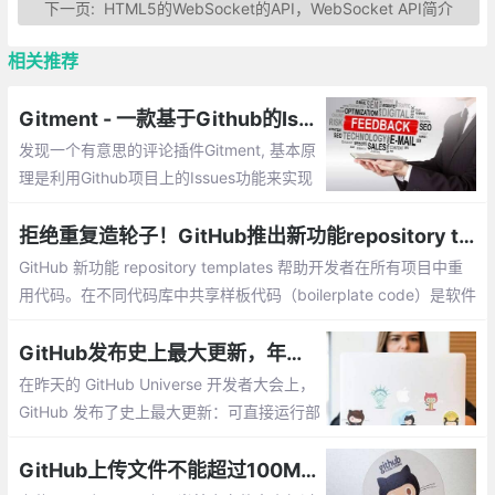
下一页:
HTML5的WebSocket的API，WebSocket API简介
相关推荐
Gitment - 一款基于Github的Issues实现的评论插件
发现一个有意思的评论插件Gitment, 基本原
理是利用Github项目上的Issues功能来实现
内容的存储，使用github的账号登录体系。
和自己的博客集成起来也比较简单，一个cs
拒绝重复造轮子！GitHub推出新功能repository templates
s文件，一个js文件，一段初始化代码就可以
GitHub 新功能 repository templates 帮助开发者在所有项目中重
了。
用代码。在不同代码库中共享样板代码（boilerplate code）是软件
开发的惯例。使用喜欢的工具和目录结构开启新项目，能够帮助程
序员更加高效地完成从想法到程序的转变
GitHub发布史上最大更新，年度报告出炉！
在昨天的 GitHub Universe 开发者大会上，
GitHub 发布了史上最大更新：可直接运行部
分代码的 GitHub Actions，以及宣布了 201
8 年的 GitHub 年度报告，包括最热门的开
GitHub上传文件不能超过100M的解决办法
源项目和编程语言，让我们一起来先睹为