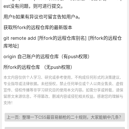
est没有问题，则可进行提交。
用户b如果有异议也可留言告知用户a。
获取所fork的远程仓库的最新版本
git remote add [所fork的远程仓库别名] [所fork的远程仓
库地址]
origin 自己账户的远程仓库（有push权限）
所fork的远程仓库 （无push权限）
本文内容仅供个人学习、研究或参考使用，不构成任何形式的决策建议、
专业指导或法律依据。未经授权，禁止任何单位或个人以商业售卖、虚假
宣传、侵权传播等非学习研究目的使用本文内容。如需分享或转载，请保
留原文来源信息，不得篡改、删减内容或侵犯相关权益。感谢您的理解与
支持！
上一页:
整理一下CSS最容易躺枪的二十规则，大家能躺中几条？