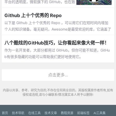
平台的透明度，微软旗下的 GitHub，也在致
力于此。作为一个代码共享平台兼作开发人
员的社区
Github 上十个优秀的 Repo
以下是 Github 上十个优秀的 Repo ，可以用它们在短时间内增加
个人的知识储备。毫无疑问，Awesome是最受欢迎的库，它涵盖了
从软件开发到硬件再到业务的所有主题。 目前，它在Github上拿到
超123,000星，且其内容庞大
八个酷炫的GitHub技巧，让你看起来像大佬一样！
作为一名开发者，大部分都用过 GitHub。但你可能不知道，GitHu
b有很多隐藏的功能可以帮助我们更好地使用它。
点击更多...
内容以共享、参考、研究为目的,不存在任何商业目的。其版权属原作者所有,如有
侵权或违规,请与小编联系!情况属实本人将予以删除!
首页
技术导航
在线工具
技术文章
教程资源
前端标签
AI工具集