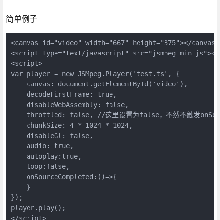
简单例子
<canvas id="video" width="667" height="375"></canvas>

<script type="text/javascript" src="jsmpeg.min.js"></s
<script>

var player = new JSMpeg.Player('test.ts', {

    canvas: document.getElementById('video'),

    decodeFirstFrame: true,

    disableWebAssembly: false,

    throttled: false, //这里设置为false，不然不触发onSour
    chunkSize: 4 * 1024 * 1024,

    disableGl: false,

    audio: true,

    autoplay:true,

    loop:false,

    onSourceCompleted:()=>{

    }

});

player.play();

</script>