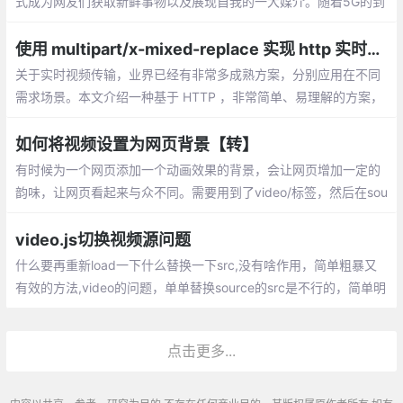
式成为网友们获取新鲜事物以及展现自我的一大媒介。随着5G的到
来，2020年属于直播短视频爆发式增长的一年，电商平台也都涌入
直播营销的大风口
使用 multipart/x-mixed-replace 实现 http 实时视频流
关于实时视频传输，业界已经有非常多成熟方案，分别应用在不同
需求场景。本文介绍一种基于 HTTP ，非常简单、易理解的方案，
实用性不强，但有助于理解 HTTP 协议。
如何将视频设置为网页背景【转】
有时候为一个网页添加一个动画效果的背景，会让网页增加一定的
韵味，让网页看起来与众不同。需要用到了video/标签，然后在sou
rce里面写视频的路径，autoplay用来使其自动播放，muted用来使
其静音，loop为循环播放
video.js切换视频源问题
什么要再重新load一下什么替换一下src,没有啥作用，简单粗暴又
有效的方法,video的问题，单单替换source的src是不行的，简单明
了重新替换整个video标签，将video用js重新替换一遍，更改src
点击更多...