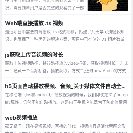
在日常应用场景中，可能会遇到这么一个情
况，需要判断用户是否完整的观看完了一部
视频，在这个场景中，和视频相关的事件大
体涉及到几个部分，获取视频长度，视频开
Web端直接播放 .ts 视频
始播放，暂停播放和播放结束
最近项目中需要前端播放 .ts 格式视频，捣鼓了几天学习到很多知
识，也发掘了一种优秀的解决方案，项目中已存储的 .ts 切片数量
众多，已经占用了NAS服务器绝大部分的资源，生成的 .m3u8 索
引虽然非常小
js获取上传音视频的时长
获取上传视频路径，将该路径放入video标签，获取视频时长。方式
一：隐藏一个音频标签，播放获取。方式二;通过new Audio的方式
获取。上传之前限制一下视频的时长
h5页面自动播放视频、音频_关于媒体文件自动全屏播放的实现方式
在移动端（ios和android）播放视频的时候，我们即使定义了autop
lay属性，仍然不能自动播放。这是由于手机浏览器为了防止浪费用
户的网络流量，在默认情况下是不允许媒体文件自动播放的，除非
用户自己对浏览器进行设置才能支持autoplay。
web视频播放
毫无疑问，现在是短视频、直播的时代。视频内容逐渐代替图文形