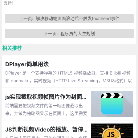
支持！
上一页:
解决移动端页面滚动后不触发touchend事件
下一页:
程序员的人生规划
相关推荐
DPlayer简单用法
DPlayer 是一个支持弹幕的 HTML5 视频播放器。支持 Bilibili 视频
和 danmaku，实时视频（HTTP Live Streaming，M3U8格式）以
及 FLV 格式
js实现截取视频帧图片作为封面预览图
前端需要把视频文件的第一帧图像截取出
来，并做为缩略图显示在页面上，这里需要
利用HTML5中强大的画布canvas来实现该
功能
JS判断视频Video的播放、暂停、结束完成及获取长度事件监听处理