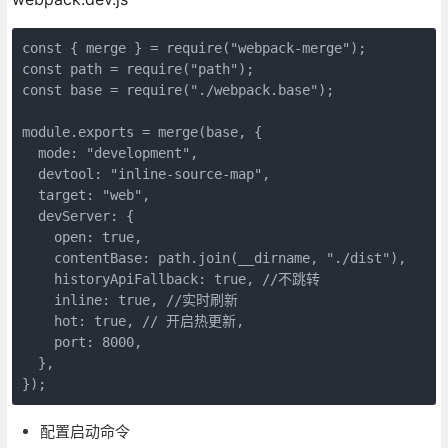
const
 { merge } = 
require
(
"webpack-merge"
const
 path = 
require
(
"path"
const
 base = 
require
(
"./webpack.base"
);

module
.exports = merge(base, {

mode
: 
"development"
,

devtool
: 
"inline-source-map"
,

target
: 
"web"
,

devServer
: {

open
: 
true
,

contentBase
: path.join(__dirname, 
"./dist"
),

historyApiFallback
: 
true
, 
//不跳转
inline
: 
true
, 
//实时刷新
hot
: 
true
, 
// 开启热更新,
port
: 
8000
,

  },

});
配置启动命令