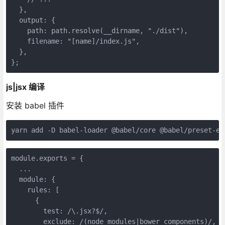
  },

output
: {

path
: path.resolve(__dirname, 
"./dist"
),

filename
: 
"[name]/index.js"
,

  },

};
js|jsx 编译
安装 babel 插件
yarn add -D babel-loader @babel/core @babel/preset-en
module
.exports = {

  ...

  module: {

rules
: [

      {

test
: 
/\.jsx?$/
,

exclude
: 
/(node_modules|bower_components)/
,
