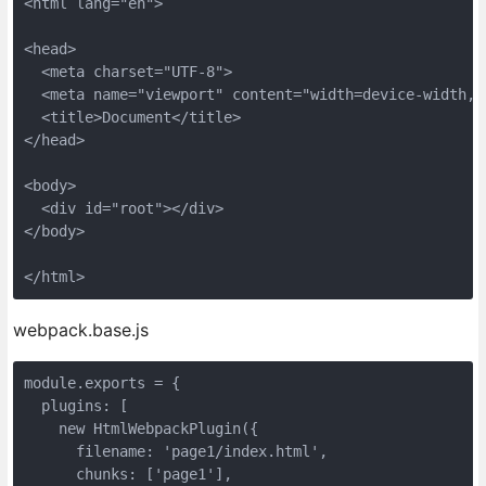
<
html
lang
=
"en"
>
<
head
>
<
meta
charset
=
"UTF-8"
>
<
meta
name
=
"viewport"
content
=
"width=device-width, 
<
title
>
Document
</
title
>
</
head
>
<
body
>
<
div
id
=
"root"
>
</
div
>
</
body
>
</
html
>
webpack.base.js
module
.exports = {

plugins
: [

new
 HtmlWebpackPlugin({

filename
: 
'page1/index.html'
,

chunks
: [
'page1'
],
