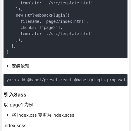
template
: 
'./src/template.html'
    }),

new
 HtmlWebpackPlugin({

filename
: 
'page2/index.html'
,

chunks
: [
'page2'
],

template
: 
'./src/template.html'
    }),

  ],

}
安装依赖
yarn add @babel/preset-react @babel/plugin-proposal-c
引入Sass
以 page1 为例
将 index.css 变更为 index.scss
index.scss