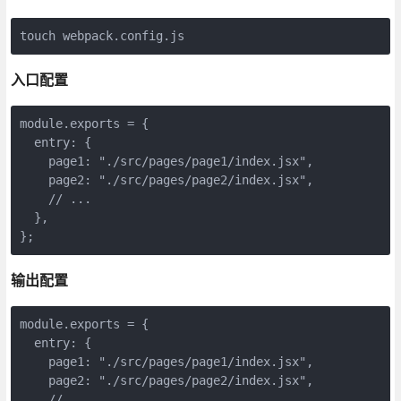
touch webpack.config.js
入口配置
module
.exports = {

entry
: {

page1
: 
"./src/pages/page1/index.jsx"
,

page2
: 
"./src/pages/page2/index.jsx"
,

// ...
  },

};
输出配置
module
.exports = {

entry
: {

page1
: 
"./src/pages/page1/index.jsx"
,

page2
: 
"./src/pages/page2/index.jsx"
,

// ...