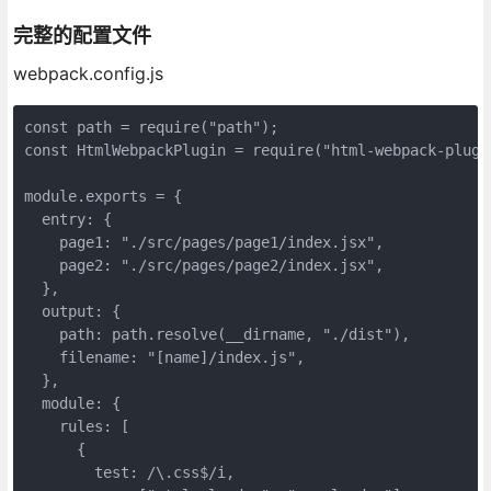
完整的配置文件
webpack.config.js
const
 path = 
require
(
"path"
const
 HtmlWebpackPlugin = 
require
(
"html-webpack-plugi
module
.exports = {

entry
: {

page1
: 
"./src/pages/page1/index.jsx"
,

page2
: 
"./src/pages/page2/index.jsx"
,

  },

output
: {

path
: path.resolve(__dirname, 
"./dist"
),

filename
: 
"[name]/index.js"
,

  },

module
: {

rules
: [

      {

test
: 
/\.css$/i
,
