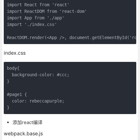
import
 React 
from
'react'
import
 ReactDOM 
from
'react-dom'
import
 App 
from
'./app'
import
'./index.css'
ReactDOM.render(
<
App
 />
, 
document
.getElementById(
'roo
index.css
body
{

background-color
: 
#ccc
;

}

#page1
 {

color
: rebeccapurple;

}
添加react编译
webpack.base.js