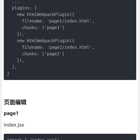
  ...

  plugins: [

new
 HtmlWebpackPlugin({

filename
: 
'page1/index.html'
,

chunks
: [
'page1'
]

    }),

new
 HtmlWebpackPlugin({

filename
: 
'page2/index.html'
,

chunks
: [
'page2'
]

    }),

  ],

}
页面编辑
page1
index.jsx
import
"./index.css"
;
