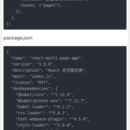
chunks
: [
"page2"
],

    }),

  ],

};
package.json
{

"name"
: 
"react-multi-page-app"
,

"version"
: 
"1.0.0"
,

"description"
: 
"React 多页面应用"
,

"main"
: 
"index.js"
,

"license"
: 
"MIT"
,

"devDependencies"
: {

"@babel/core"
: 
"^7.12.9"
,

"@babel/preset-env"
: 
"^7.12.7"
,

"babel-loader"
: 
"^8.2.2"
,

"css-loader"
: 
"^5.0.1"
,

"html-webpack-plugin"
: 
"^4.5.0"
,

"style-loader"
: 
"^2.0.0"
,
