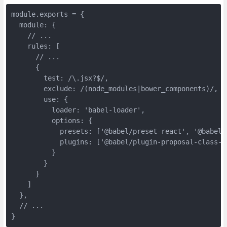
module
.exports = {

module
: {

// ...
rules
: [

// ...
      {

test
: 
/\.jsx?$/
,

exclude
: 
/(node_modules|bower_components)/
,

use
: {

loader
: 
'babel-loader'
,

options
: {

presets
: [
'@babel/preset-react'
, 
'@babel/
plugins
: [
'@babel/plugin-proposal-class-p
          }

        }

      }

    ]

  },

// ...
}