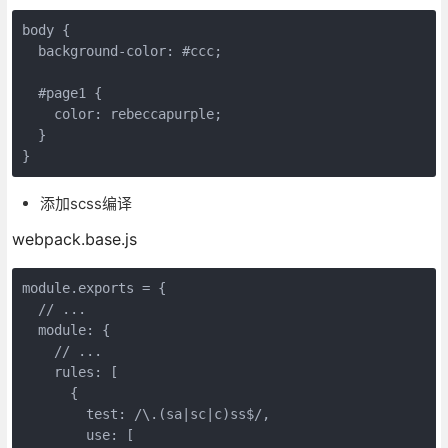
body
 {

background-color
: 
#ccc
;

#page1
 {

color
: rebeccapurple;

  }

}
添加scss编译
webpack.base.js
module
.exports = {

// ...
module
: {

// ...
rules
: [

      {

test
: 
/\.(sa|sc|c)ss$/
,

use
: [
