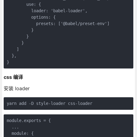
use
: {

loader
: 
'babel-loader'
,

options
: {

presets
: [
'@babel/preset-env'
]

          }

        }

      }

    ]

  },

}
css 编译
安装 loader
yarn add -D style-loader css-loader
module
.exports = {

  ...

  module: {
