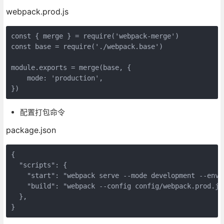
webpack.prod.js
const
 { merge } = 
require
(
'webpack-merge'
const
 base = 
require
(
'./webpack.base'
)

module
.exports = merge(base, {

mode
: 
'production'
,

})
配置打包命令
package.json
{

"scripts"
: {

"start"
: 
"webpack serve --mode development --env 
"build"
: 
"webpack --config config/webpack.prod.js
  },

}