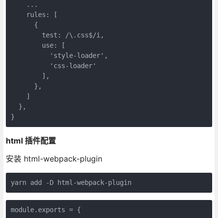
    ...

    rules: [

      {

test
: 
/\.css$/i
,

use
: [

'style-loader'
,

'css-loader'
        ],

      },

    ]

  },

}
html 插件配置
安装 html-webpack-plugin
yarn add -D html-webpack-plugin
module
.exports = {
