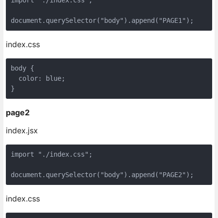
document
.querySelector(
"body"
).append(
"PAGE1"
);
index.css
body
 {

color
: blue;

}
page2
index.jsx
import
"./index.css"
;

document
.querySelector(
"body"
).append(
"PAGE2"
);
index.css