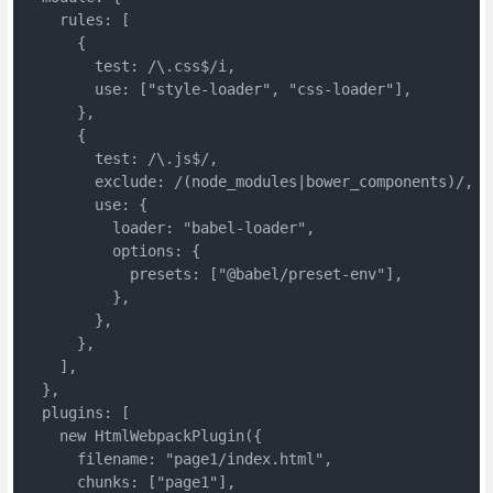
rules
: [

      {

test
: 
/\.css$/i
,

use
: [
"style-loader"
, 
"css-loader"
],

      },

      {

test
: 
/\.js$/
,

exclude
: 
/(node_modules|bower_components)/
,

use
: {

loader
: 
"babel-loader"
,

options
: {

presets
: [
"@babel/preset-env"
],

          },

        },

      },

    ],

  },

plugins
: [

new
 HtmlWebpackPlugin({

filename
: 
"page1/index.html"
,

chunks
: [
"page1"
],
