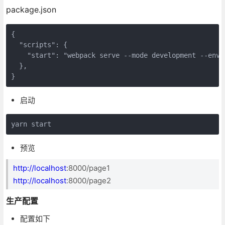
package.json
{

"scripts"
: {

"start"
: 
"webpack serve --mode development --env 
  },

}
启动
yarn start
预览
http://localhost
:8000/page1
http://localhost
:8000/page2
生产配置
配置如下