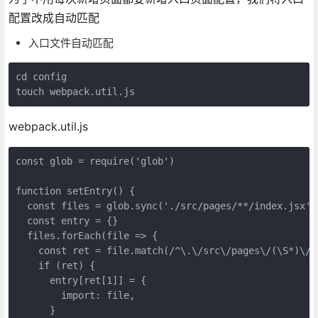
配置改成自动匹配
入口文件自动匹配
cd
 config

touch webpack.util.js
webpack.util.js
const
 glob = 
require
(
'glob'
)

function
setEntry
(
) 
{

const
 files = glob.sync(
'./src/pages/**/index.jsx'
)

const
 entry = {}

  files.forEach(
file
 =>
 {

const
 ret = file.match(
/^\.\/src\/pages\/(\S*)\/i
if
 (ret) {

      entry[ret[
1
]] = {

import
: file,

      }
