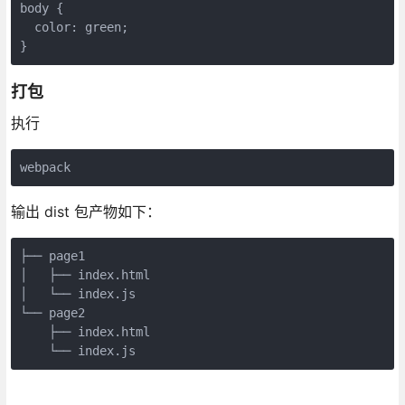
body
 {

color
: green;

}
打包
执行
webpack
输出 dist 包产物如下：
├── 
page1
│   ├── 
index
.html
│   └── 
index
.js
└── 
page2
    ├── 
index
.html
    └── 
index
.js