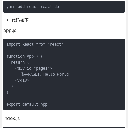
yarn add react react-dom
代码如下
app.js
import
 React 
from
'react'
function
App
(
) 
{

return
 (

<
div
id
=
"page1"
>
      我是PAGE1，Hello World

</
div
>
  )

}

export
default
 App
index.js