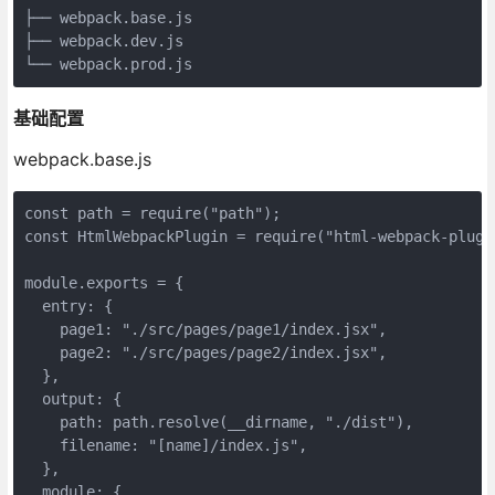
├── 
webpack
.base
.js
├── 
webpack
.dev
.js
└── 
webpack
.prod
.js
基础配置
webpack.base.js
const
 path = 
require
(
"path"
const
 HtmlWebpackPlugin = 
require
(
"html-webpack-plugi
module
.exports = {

entry
: {

page1
: 
"./src/pages/page1/index.jsx"
,

page2
: 
"./src/pages/page2/index.jsx"
,

  },

output
: {

path
: path.resolve(__dirname, 
"./dist"
),

filename
: 
"[name]/index.js"
,

  },

module
: {
