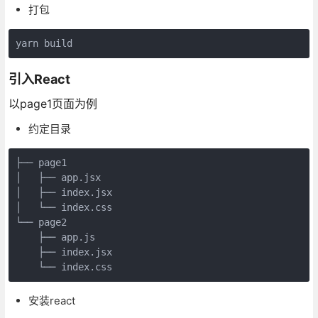
打包
yarn build
引入React
以page1页面为例
约定目录
├── 
page1
│   ├── 
app
.jsx
│   ├── 
index
.jsx
│   └── 
index
.css
└── 
page2
    ├── 
app
.js
    ├── 
index
.jsx
    └── 
index
.css
安装react