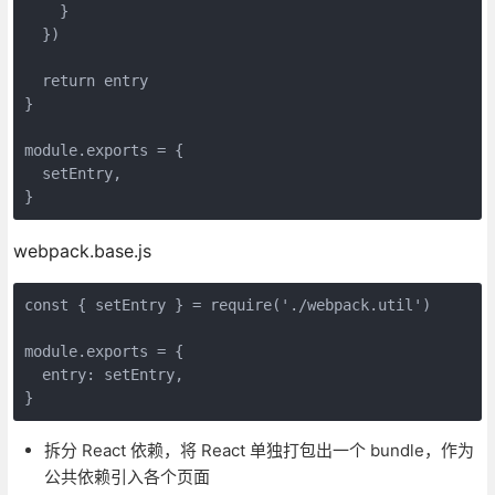
    }

  })

return
 entry

}

module
.exports = {

  setEntry,

}
webpack.base.js
const
 { setEntry } = 
require
(
'./webpack.util'
)

module
.exports = {

entry
: setEntry,

}
拆分 React 依赖，将 React 单独打包出一个 bundle，作为
公共依赖引入各个页面