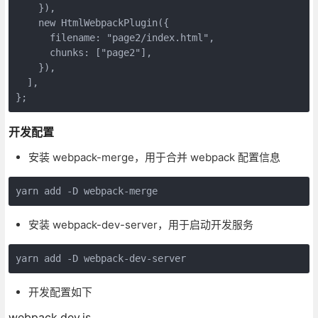
    }),

new
 HtmlWebpackPlugin({

filename
: 
"page2/index.html"
,

chunks
: [
"page2"
],

    }),

  ],

};
开发配置
安装 webpack-merge，用于合并 webpack 配置信息
yarn add -D webpack-merge
安装 webpack-dev-server，用于启动开发服务
yarn add -D webpack-dev-server
开发配置如下
webpack.dev.js