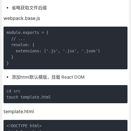
省略获取文件后缀
webpack.base.js
module
.exports = {

// ...
resolve
: {

extensions
: [
'.js'
, 
'.jsx'
, 
'.json'
]

  }

}
添加html默认模版，挂载 React DOM
cd
 src

touch template.html
template.html
<!DOCTYPE 
html
>