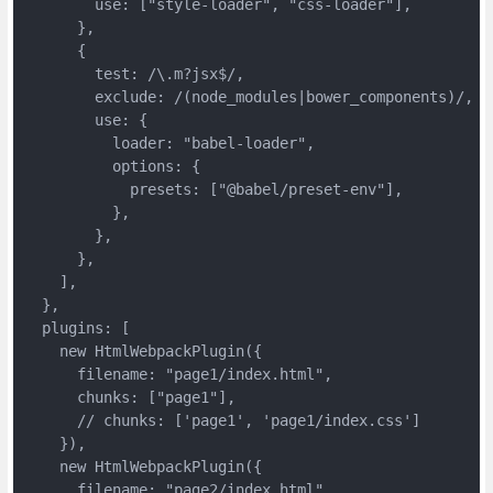
use
: [
"style-loader"
, 
"css-loader"
],

      },

      {

test
: 
/\.m?jsx$/
,

exclude
: 
/(node_modules|bower_components)/
,

use
: {

loader
: 
"babel-loader"
,

options
: {

presets
: [
"@babel/preset-env"
],

          },

        },

      },

    ],

  },

plugins
: [

new
 HtmlWebpackPlugin({

filename
: 
"page1/index.html"
,

chunks
: [
"page1"
],

// chunks: ['page1', 'page1/index.css']
    }),

new
 HtmlWebpackPlugin({

filename
: 
"page2/index.html"
,
