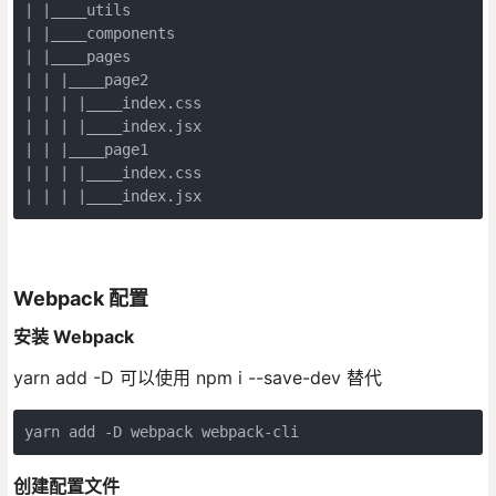
|
|____utils

|
|____components

|
|____pages

|
| |
| |
| |
| |
| |
| |
|____page1

|
| |
|____index.css

|
| |
|____index.jsx
Webpack 配置
安装 Webpack
yarn add -D 可以使用 npm i --save-dev 替代
yarn add -D webpack webpack-cli
创建配置文件