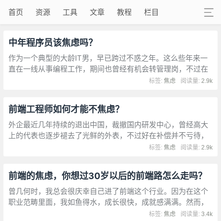
首页
资源
工具
文章
教程
栏目
中年程序员该焦虑吗？
作为一个典型的大龄IT男，早已跨过不惑之年。这么些年来一
直在一线从事编程工作，期间也曾经有机会转管理岗，不过在
综合考虑到性格、爱好之后，还是坚持呆在技术岗。
标签:
焦虑
阅读量:
2.9k
前端工程师如何才能不焦虑？
外企最近几年持续的退出中国，裁撤国内研发中心，曾经高大
上的代表也逐步褪去了光鲜的外表，不过好在补偿并不亏待，
加上外企培养的良好个人素质，再出发也许并不困难。但是，
标签:
焦虑
阅读量:
2.9k
国内的996是否还能适应呢？
前端的焦虑，你想过30岁以后的前端路怎么走吗？
曾几何时，我总会很庆幸自己进了前端这个行业。因为在这个
职业范畴里面，我如鱼得水，成长很快，成就感满满。然而，
随着年龄和工龄的增长，渐渐发现自己的瓶颈越来越明显了，
标签:
焦虑
阅读量:
3.4k