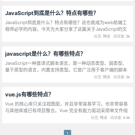
中来实现自身的功能的。
JavaScript到底是什么？特点有哪些？
JavaScript到底是什么？特点有哪些？这也是成为web前端工
程师必学的内容。今天为大家分享了这篇关于JavaScript的文
章，我们一起来看看。JavaScript是在网站浏览器上运行的编
标签:
特点
阅读量:
3k
程语言。
javascript是什么？有哪些特点？
JavaScript一种直译式脚本语言，是一种动态类型、弱类型、
基于原型的语言，内置支持类型。它是广泛用于客户端的脚本
语言，最早是在HTML网页上使用，用来给HTML网页增加动态
标签:
特点
阅读量:
3k
功能。
vue.js有哪些特点？
Vue 的核心库只关注视图层，并且非常容易学习，也非常容易
与其他库或已有项目整合。Vue 完全有能力驱动采用单文件组
件和 Vue 生态系统支持的库开发的复杂单页应用。Vue.js 还提
标签:
特点
阅读量:
4.4k
供了 MVVM 数据绑定和一个可组合的组件系统，具有简单、灵
活的 API
1