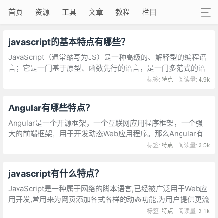
首页
资源
工具
文章
教程
栏目
javascript的基本特点有哪些？
JavaScript（通常缩写为JS）是一种高级的、解释型的编程语
言；它是一门基于原型、函数先行的语言，是一门多范式的语
言，它支持面向对象编程，命令式编程，以及函数式编程
标签:
特点
阅读量:
4.9k
Angular有哪些特点？
Angular是一个开源框架，一个互联网应用程序框架，一个强
大的前端框架，用于开发动态Web应用程序。那么Angular有
哪些特点？数据的双向绑定这可能是其最激动人心的特性吧，
标签:
特点
阅读量:
3.5k
view层的数据和model层的数据是双向绑定的
javascript有什么特点？
JavaScript是一种属于网络的脚本语言,已经被广泛用于Web应
用开发,常用来为网页添加各式各样的动态功能,为用户提供更流
畅美观的浏览效果。通常JavaScript脚本是通过嵌入在HTML
标签:
特点
阅读量:
3.1k