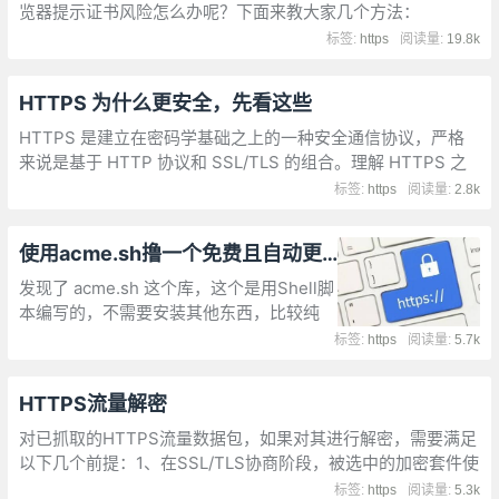
览器提示证书风险怎么办呢？下面来教大家几个方法：
标签:
https
阅读量:
19.8k
HTTPS 为什么更安全，先看这些
HTTPS 是建立在密码学基础之上的一种安全通信协议，严格
来说是基于 HTTP 协议和 SSL/TLS 的组合。理解 HTTPS 之
前有必要弄清楚一些密码学的相关基础概念，比如：明文、密
标签:
https
阅读量:
2.8k
文、密码、密钥、对称加密、非对称加密
使用acme.sh撸一个免费且自动更新的HTTPS证书
发现了 acme.sh 这个库，这个是用Shell脚
本编写的，不需要安装其他东西，比较纯
净。准备工作：一个已解析好的域名（可以
标签:
https
阅读量:
5.7k
用http来访问）。开启服务器的443端口防
火墙。
HTTPS流量解密
对已抓取的HTTPS流量数据包，如果对其进行解密，需要满足
以下几个前提：1、在SSL/TLS协商阶段，被选中的加密套件使
用的密钥交换方式为RSA,2、已经获取RSA证书的私钥。
标签:
https
阅读量:
5.3k