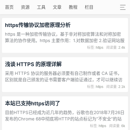
首页
资源
工具
文章
教程
栏目
https传输协议加密原理分析
https 是一种加密传输协议，基于非对称加密算法和对称加密
算法的协作使用。https 主要作用：1.对数据加密 2.验证网站服
务器身份，为什么不使用单一的加密算法？
标签:
https
阅读量:
2.4k
浅谈 HTTPS 的原理详解
采用 HTTPS 协议的服务器必须要有自己制作或者 CA 证书，
区别就是自己颁发的证书需要客户端验证通过，才可以继续访
问，而使用 CA 证书则不会弹出提示页面
标签:
https
阅读量:
2.1k
本站已支持https访问了
目前HTTPS已经成为近几年的趋势，谷歌也在2018年7月26日
发布的Chrome 68中彻底将HTTP的站点标记为“不安全”的站
点。为了保护用户隐私，提升网站安全性，本站于2021年10月
标签:
https
阅读量:
6k