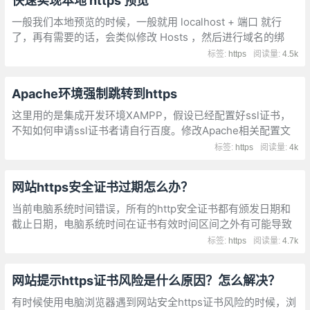
快速实现本地 https 预览
一般我们本地预览的时候，一般就用 localhost + 端口 就行
了，再有需要的话，会类似修改 Hosts ，然后进行域名的绑
定，这样我们可以借助本地 hosts 来实现对域名访问本地的服
标签:
https
阅读量:
4.5k
务。
Apache环境强制跳转到https
这里用的是集成开发环境XAMPP，假设已经配置好ssl证书，
不知如何申请ssl证书者请自行百度。修改Apache相关配置文
件，强制所有http跳转到https，假设网站域名为xxx.com。
标签:
https
阅读量:
4k
网站https安全证书过期怎么办？
当前电脑系统时间错误，所有的http安全证书都有颁发日期和
截止日期，电脑系统时间在证书有效时间区间之外有可能导致
浏览器提示网站https安全证书已过期或还未生效,网站的https
标签:
https
阅读量:
4.7k
安全证书确实已经过期
网站提示https证书风险是什么原因？怎么解决？
有时候使用电脑浏览器遇到网站安全https证书风险的时候，浏