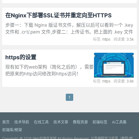
在Nginx下部署SSL证书并重定向至HTTPS
步骤一：下载 Nginx 版证书文件，解压以后可以看到一个 .key
文件和 .crt/.pem 文件,步骤二：上传证书。把上面的 .key 文件
和 .crt/.pem 文件上传到 /root 目录中，命名为
标签:
https
阅读量:
3.5k
ssl.crt/ssl.pem 和 ssl.key,步骤三：LNMP 一键安装包的
Nginx 配置在 /usr/local/nginx/conf/vhost/ 目录中
https的设置
现有如下的web架构（简化之后的），需要
把原来的http访问修改到https访问！
haproxy的认证有两种方式：第一种：
标签:
https
阅读量:
3.8k
haproxy提供ssl证书，后面的nginx访问使
用正常的http。第二种：haproxy做正常的
1
代理，后面的nginx提供ssl证书！
首页
技术导航
在线工具
技术文章
教程资源
前端标签
AI工具集
前端库/框架