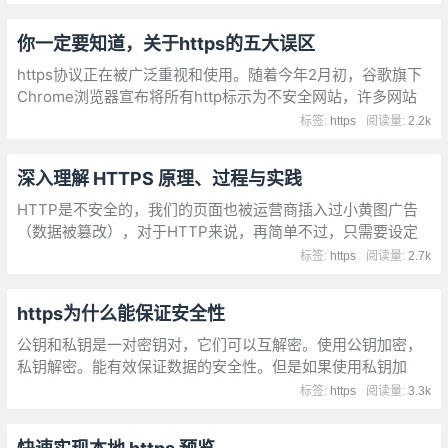
22日正式切换全站HTTPS
你一定要知道，关于https的五大误区
https协议正在被广泛重视和使用。随着今年2月初，谷歌旗下
Chrome浏览器宣布将所有http标示为不安全网站，许多网站
都争相从http升级到了https。当你打开很多网站时，会发现浏
标签:
https
阅读量:
2.2k
览器左上角有一把绿色的安全锁
深入理解 HTTPS 原理、过程与实践
HTTP是不安全的，我们的页面也被运营商插入过小黄图广告
（数据被篡改），对于HTTP来说，再简单不过，只需要设定
相应的DNS，做一个中间人攻击，再将修改后的数据返回，这
标签:
https
阅读量:
2.7k
一方面可能泄露用户隐私数据
https为什么能保证安全性
公钥和私钥是一对密钥对，它们可以互解密。使用公钥加密，
私钥解密。能有效保证数据的安全性。但是如果使用私钥加
密，公钥解密呢，则可以确定来源的合法性。因为只有知道私
标签:
https
阅读量:
3.3k
钥才能加密