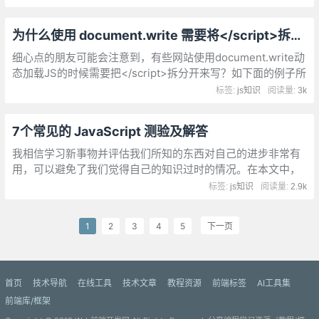
而是浏览器自动帮助我们添加了分号
为什么使用 document.write 需要将</script>拆分开？
细心点的朋友可能会注意到，有些网站使用document.write动
态加载JS的时候需要把</script>拆分开来写？如下面的例子所
示：因此，我们可以猜出原因可能是，</script> 如果不拆开，
标签:
js知识
阅读量:
3k
会导致过早结束script块，导致后面的JS都被解析成了普通的
文本。
7个常见的 JavaScript 测验及解答
我相信学习新事物并评估我们所知的东西对自己的进步非常有
用，可以避免了我们觉得自己的知识过时的情况。在本文中，
我将介绍一些常见的 JavaScript 知识。请享用！
标签:
js知识
阅读量:
2.9k
1
2
3
4
5
下一页
首页
技术导航
在线工具
技术文章
教程资源
前端标签
AI工具集
前端库/框架