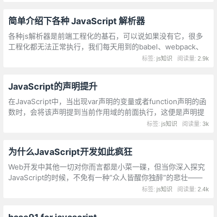
开发者能够学习一个API（如Request或Response），并在所
有地方重复使用相同的知识。
简单介绍下各种 JavaScript 解析器
各种js解析器是前端工程化的基石，可以说如果没有它，很多
工程化都无法正常执行，我们每天用到的babel、webpack、
eslint、TypeScript背后都需要一套对应的js解析器
标签:
js知识
阅读量:
2.9k
JavaScript的声明提升
在JavaScript中，当出现var声明的变量或者function声明的函
数时，会将该声明提到当前作用域的前面执行，这便是声明提
升。值得注意的是，只是提升了声明操作，赋值还是在原来的
标签:
js知识
阅读量:
3k
位置进行。声明提升包括变量声明提升和函数声明提升。
为什么JavaScript开发如此疯狂
Web开发中其他一切对你而言都是小菜一碟，但当你深入探究
JavaScript的时候，不免有一种“众人皆醒你独醉”的悲壮——
好像其他人都知道你不知道的一些大的基础的知识内容，并且
标签:
js知识
阅读量:
2.4k
这些内容可以帮助你理解所有知识