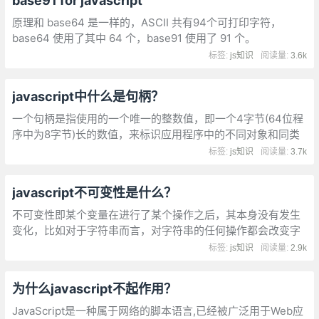
base91 for javascript
原理和 base64 是一样的，ASCII 共有94个可打印字符，
base64 使用了其中 64 个，base91 使用了 91 个。
标签:
js知识
阅读量:
3.6k
javascript中什么是句柄？
一个句柄是指使用的一个唯一的整数值，即一个4字节(64位程
序中为8字节)长的数值，来标识应用程序中的不同对象和同类
中的不同的实例。
标签:
js知识
阅读量:
3.7k
javascript不可变性是什么？
不可变性即某个变量在进行了某个操作之后，其本身没有发生
变化，比如对于字符串而言，对字符串的任何操作都会改变字
符串本身的值，而是在字符串的基础上复制出来一个然后再改
标签:
js知识
阅读量:
2.9k
变，这样我们就说是不可变的
为什么javascript不起作用？
JavaScript是一种属于网络的脚本语言,已经被广泛用于Web应