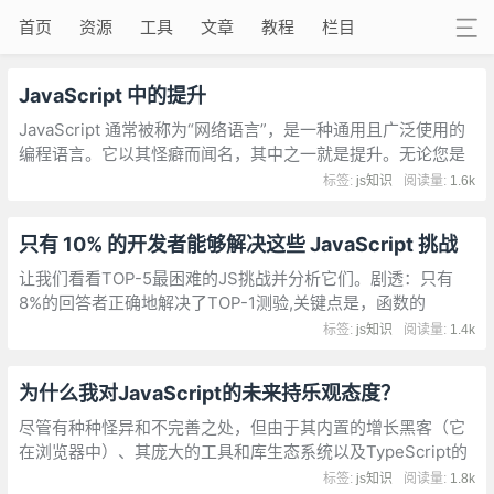
首页
资源
工具
文章
教程
栏目
JavaScript 中的提升
JavaScript 通常被称为“网络语言”，是一种通用且广泛使用的
编程语言。它以其怪癖而闻名，其中之一就是提升。无论您是
经验丰富的开发人员还是刚刚开始编码之旅，了解提升对于编
标签:
js知识
阅读量:
1.6k
写干净高效的 JavaScript 代码都至关重要。
只有 10% 的开发者能够解决这些 JavaScript 挑战
让我们看看TOP-5最困难的JS挑战并分析它们。剧透：只有
8%的回答者正确地解决了TOP-1测验,关键点是，函数的
length 属性应该提供关于函数的 arity 的信息，它是作为她正
标签:
js知识
阅读量:
1.4k
式定义的参数的数量来计算的。
为什么我对JavaScript的未来持乐观态度？
尽管有种种怪异和不完善之处，但由于其内置的增长黑客（它
在浏览器中）、其庞大的工具和库生态系统以及TypeScript的
持续增长和采用，JavaScript的采用率继续上升。越来越多的
标签:
js知识
阅读量:
1.8k