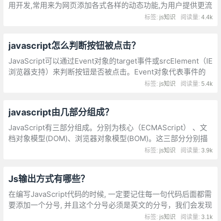
用开发,常用来为网页添加各式各样的动态功能,为用户提供更流
畅美观的浏览效果。通常JavaScript脚本是通过嵌入在HTML
标签:
js知识
阅读量:
4.4k
中来实现自身的功能的。
javascript怎么判断按钮被点击？
JavaScript可以通过Event对象的target事件或srcElement（IE
浏览器支持）来判断按钮是否被点击。Event对象代表事件的
状态，比如事件在其中发生的元素、键盘按键的状态、鼠标的
标签:
js知识
阅读量:
5.4k
位置、鼠标按钮的状态。
javascript由几部分组成？
JavaScript有三部分组成。分别为核心（ECMAScript） 、文
档对象模型(DOM)、浏览器对象模型(BOM)。这三部分分别描
述了该语言的语法和基本对象、处理网页内容的方法和接口、
标签:
js知识
阅读量:
3.9k
与浏览器进行交互的方法和接口。
Js输出方式有哪些？
在编写JavaScript代码的时候, 一定要记住每一句代码后面都需
要添加一个分号, 并且这个分号必须是英文的分号，我们会发现
有时候不写分号程序也能够运行, 这里并不是因为不需要分号,
标签:
js知识
阅读量:
3.1k