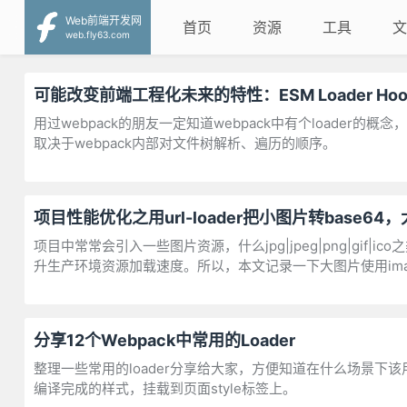
Web前端开发网
首页
资源
工具
文
web.fly63.com
可能改变前端工程化未来的特性：ESM Loader Hoo
用过webpack的朋友一定知道webpack中有个loader的概念，
取决于webpack内部对文件树解析、遍历的顺序。
项目性能优化之用url-loader把小图片转base64，大
项目中常常会引入一些图片资源，什么jpg|jpeg|png|gi
升生产环境资源加载速度。所以，本文记录一下大图片使用image-w
分享12个Webpack中常用的Loader
整理一些常用的loader分享给大家，方便知道在什么场景下该用什么
编译完成的样式，挂载到页面style标签上。