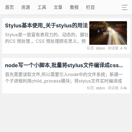
首页
资源
工具
文章
教程
栏目
Stylus基本使用_关于stylus的用法
Stylus是一款富有表现力的、动态的、健壮
的CS 预处理 。CSS 预处理顾名思义，预
先处理 CSS。那 stylus 咋预先处理呢？
标签:
stylus
阅读量:
4.7k
stylus 给 CSS 添加了可编程的特性
node写一个小脚本,批量将stylus文件编译成css文件
首先需要读取文件,所以需要引入node中的文件系统；新建一
个子进程利用child_process模块；将stylus文件实时编译成
css文件的命令是，将styl文件夹的.styl文件编译到css文件夹
标签:
stylus
阅读量:
3.4k
下