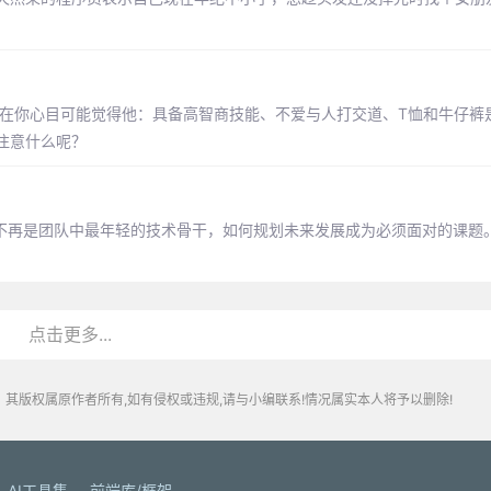
，在你心目可能觉得他：具备高智商技能、不爱与人打交道、T恤和牛仔裤
注意什么呢？
当不再是团队中最年轻的技术骨干，如何规划未来发展成为必须面对的课题
点击更多...
其版权属原作者所有,如有侵权或违规,请与小编联系!情况属实本人将予以删除!
AI工具集
前端库/框架