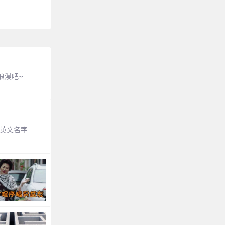
浪漫吧~
英文名字