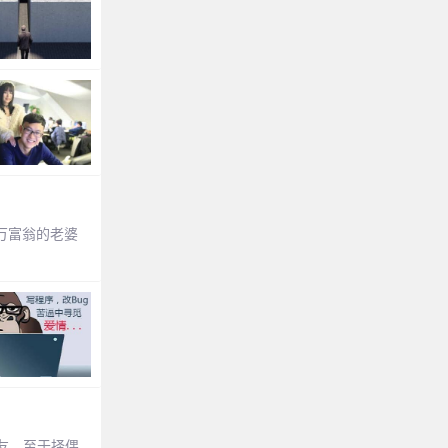
万富翁的老婆
友。至于择偶