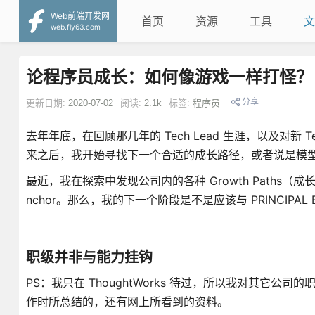
Web前端开发网
首页
资源
工具
文
web.fly63.com
论程序员成长：如何像游戏一样打怪？
分享
更新日期:
2020-07-02
阅读:
2.1k
标签:
程序员
去年年底，在回顾那几年的 Tech Lead 生涯，以及对新 T
来之后，我开始寻找下一个合适的成长路径，或者说是模
最近，我在探索中发现公司内的各种 Growth Paths（
nchor。那么，我的下一个阶段是不是应该与 PRINCIPAL E
职级并非与能力挂钩
PS：我只在 ThoughtWorks 待过，所以我对其
作时所总结的，还有网上所看到的资料。