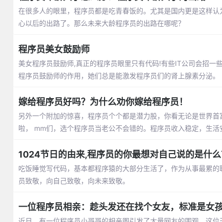
在很多人的眼里，程序员都是吃青春饭的。尤其是国内更是这样认
心以后的出路了。那么未来大龄程序员的出路在哪呢？
程序员美女鼓励师
美女程序员鼓励师,真正的程序员眼里只有代码!有些IT公司会招一
程序员鼓励师的作用，她们总是能激发程序员们的肾上腺素分泌。
嫁给程序员好吗？为什么劝你嫁给程序员！
另外一个附加的惊喜，程序员个个都是潜力股，你看无论是世界首
啦， mm们，选个程序员当老公不会错的。程序员收入稳定，生活
1024节日的由来,程序员的你最想对自己说的是什么
吃饭睡觉写代码，基本都程序猿的大部分生活了，作为从事最累的职业
员致敬，向自己致敬，向未来致敬。
一位程序员相亲：趁头发还在找个女友，标准是女
近日，有一位程序员小哥哥的相亲图引发了大量网友的围观。这位