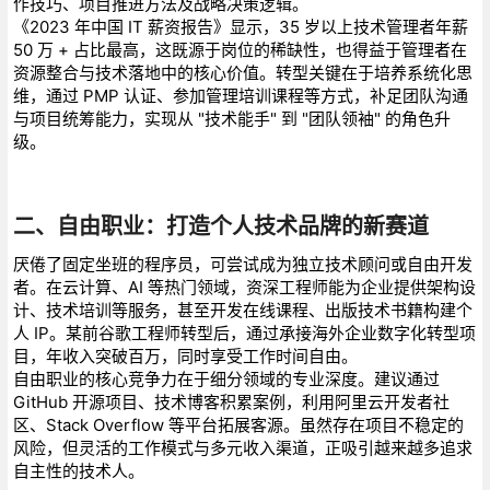
作技巧、项目推进方法及战略决策逻辑。
《2023 年中国 IT 薪资报告》显示，35 岁以上技术管理者年薪
50 万 + 占比最高，这既源于岗位的稀缺性，也得益于管理者在
资源整合与技术落地中的核心价值。转型关键在于培养系统化思
维，通过 PMP 认证、参加管理培训课程等方式，补足团队沟通
与项目统筹能力，实现从 "技术能手" 到 "团队领袖" 的角色升
级。
二、自由职业：打造个人技术品牌的新赛道
厌倦了固定坐班的程序员，可尝试成为独立技术顾问或自由开发
者。在云计算、AI 等热门领域，资深工程师能为企业提供架构设
计、技术培训等服务，甚至开发在线课程、出版技术书籍构建个
人 IP。某前谷歌工程师转型后，通过承接海外企业数字化转型项
目，年收入突破百万，同时享受工作时间自由。
自由职业的核心竞争力在于细分领域的专业深度。建议通过
GitHub 开源项目、技术博客积累案例，利用阿里云开发者社
区、Stack Overflow 等平台拓展客源。虽然存在项目不稳定的
风险，但灵活的工作模式与多元收入渠道，正吸引越来越多追求
自主性的技术人。