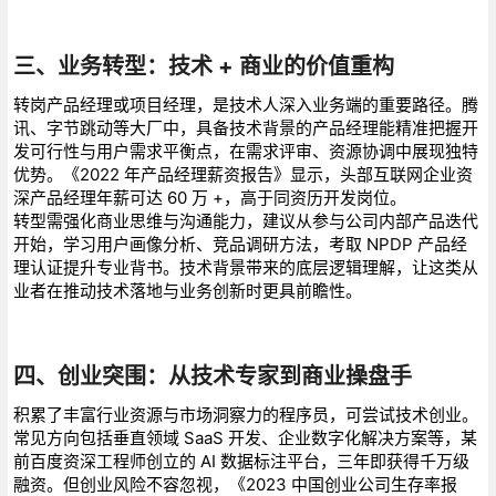
三、业务转型：技术 + 商业的价值重构
转岗产品经理或项目经理，是技术人深入业务端的重要路径。腾
讯、字节跳动等大厂中，具备技术背景的产品经理能精准把握开
发可行性与用户需求平衡点，在需求评审、资源协调中展现独特
优势。《2022 年产品经理薪资报告》显示，头部互联网企业资
深产品经理年薪可达 60 万 +，高于同资历开发岗位。
转型需强化商业思维与沟通能力，建议从参与公司内部产品迭代
开始，学习用户画像分析、竞品调研方法，考取 NPDP 产品经
理认证提升专业背书。技术背景带来的底层逻辑理解，让这类从
业者在推动技术落地与业务创新时更具前瞻性。
四、创业突围：从技术专家到商业操盘手
积累了丰富行业资源与市场洞察力的程序员，可尝试技术创业。
常见方向包括垂直领域 SaaS 开发、企业数字化解决方案等，某
前百度资深工程师创立的 AI 数据标注平台，三年即获得千万级
融资。但创业风险不容忽视，《2023 中国创业公司生存率报