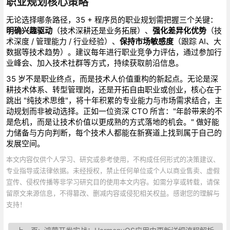
职业规划核心策略
无论选择哪条路径，35 + 程序员的职业规划需把握三个关键：
明确兴趣驱动
（技术深耕还是业务拓展）、
强化差异化优势
（技
术深度 / 管理能力 / 行业经验）、
保持市场敏感度
（跟踪 AI、大
数据等技术趋势）。建议每年进行职业竞争力评估，通过参加行
业峰会、加入技术社群等方式，持续获取前沿信息。
35 岁不是职业终点，而是技术人价值重构的新起点。无论是深
耕技术体系、转型管理岗，还是开拓自由职业或创业，核心在于
跳出 "纯技术思维"，将十年积累的专业能力与市场需求结合，主
动规划而非被动选择。正如一位资深 CTO 所言："年龄带来的不
是危机，而是让技术价值以更成熟的方式落地的机会。" 做好能
力储备与方向判断，每个技术人都能在新赛道上找到属于自己的
发展空间。
本文内容仅供个人学习、研究或参考使用，不构成任何形式的决策建议、
专业指导或法律依据。未经授权，禁止任何单位或个人以商业售卖、虚假
宣传、侵权传播等非学习研究目的使用本文内容。如需分享或转载，请保
留原文来源信息，不得篡改、删减内容或侵犯相关权益。感谢您的理解与
支持！