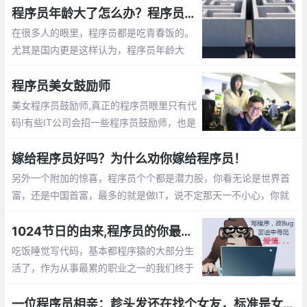
码的路上。这篇文章告诉你怎么撩程序员
程序员年龄大了怎么办？程序员年龄大了的出路
在很多人的眼里，程序员都是吃青春饭的。
尤其是国内更是这样认为，程序员年龄大
了，体力越来越差，就不好找工作了，开始
担心以后的出路了。那么未来大龄程序员的
程序员美女鼓励师
出路在哪呢？
美女程序员鼓励师,真正的程序员眼里只有代
码!有些IT公司会招一些程序员鼓励师，也是
为了提高程序员们的工作”战斗值”。 而关于
程序员鼓励师的作用，她们总是能激发程序
嫁给程序员好吗？为什么劝你嫁给程序员！
员们的肾上腺素分泌。
另外一个附加的惊喜，程序员个个都是潜力股，你看无论是世界首
富，还是中国首富，最多的就是做IT，说不定那天一不小心，你就
成了亿万富翁的老婆啦， mm们，选个程序员当老公不会错的。程
序员收入稳定，生活安逸，属于长期持有型成长股
1024节日的由来,程序员的你最想对自己说的是什么？【1024程序员节日】
吃饭睡觉写代码，基本都程序猿的大部分生
活了，作为从事最累的职业之一的我们终于
有了自己的节日，那就是1024。1024向程
序员致敬，向自己致敬，向未来致敬。
一位程序员相亲：趁头发还在找个女友，标准是女孩就行