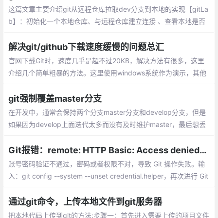
这篇文章主要介绍git从远程仓库拉取dev分支到本地的实现【gitLa
b】：初始化一个本地仓库、与远程仓库建立连接 、查看本地是否
具有dev分支、在本地创建分支dev并切换到该分支 、dev分支上
的内容都拉取到本地
解决git/github下载速度缓慢的问题总汇
官网下载Git时，速度几乎是超不过20KB，解决方法有很多，这里
介绍几个简单粗暴的方法。这里使用windows系统作为演示，其他
系统对号入座即可。
git强制覆盖master分支
在开发中，通常会保持两个分支master分支和develop分支，但是
如果因为develop上面迭代太多而没有及时维护master，最后想丢
弃master而直接将测试确认过的develop强推到master，该怎么操
作呢？因此，做如下总结分享，希望对遇到同样问题的人用帮助。
Git报错：remote: HTTP Basic: Access denied的解决方法
账号密码验证不通过，密码或者权限不对，导致 Git 操作失败。输
入：git config --system --unset credential.helper，再次进行 Git
操作，输入正确的用户名，密码即可。
通过git命令，上传本地文件到git服务器
把本地代码上传到git的方法:步骤一：首先进入需要上传的项目文件