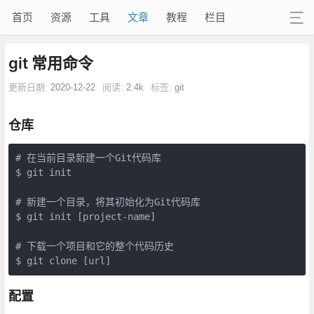
首页
资源
工具
文章
教程
栏目
git 常用命令
更新日期:
2020-12-22
阅读:
2.4k
标签:
git
仓库
# 在当前目录新建一个Git代码库

$ git init

# 新建一个目录，将其初始化为Git代码库

$ git init [project-name]

# 下载一个项目和它的整个代码历史

$ git clone [url] 
配置