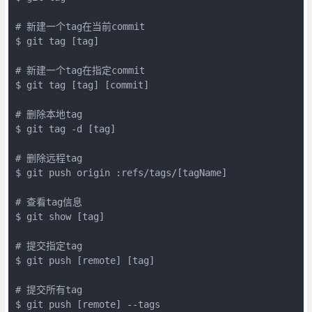
# 新建一个tag在当前commit

$ git tag [tag]

# 新建一个tag在指定commit

$ git tag [tag] [commit]

# 删除本地tag

$ git tag -d [tag]

# 删除远程tag

$ git push origin :refs/tags/[tagName]

# 查看tag信息

$ git show [tag]

# 提交指定tag

$ git push [remote] [tag]

# 提交所有tag

$ git push [remote] --tags
