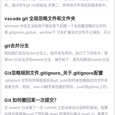
夹，通过命令git init初始化,步骤二：将本地文件添加到版本库中，
使用命令 git add . 将文件提交到本地的暂存区,步骤三：使用命令g
it commit将文件提交到本地仓库...
vscode git 全局忽略文件和文件夹
windows 中先在当前用户根目录下创建一个全局要忽略的文件列
表.gitignore_global，window下 只有扩展名的文件不让保存，可以
在 git bash中创建文件；二、 然后在命令行下执行下面git 命令
git合并分支
假如我们现在在dev分支上，刚开发完项目，执行了下列命令：想
将dev分支合并到master分支，操作如下：首先切换到master分支
上,如果是多人开发的话 需要把远程master上的代码pull下来
Git忽略规则文件.gitignore_关于.gitignore配置
.gitignore 文件的作用就是告诉git, push的时候忽略指定的文件夹
或者文件，例如：vue-cli脚手架创建的项目，push到github上时，
不会上传node依赖文件夹，这是因为vue-cli脚手架创建的时候，自
动为我们创建了 .gitignroe文件，并且为我们写好了规则。
Git 如何撤回某一次提交？
在 master 分支做了一次 commit.之前没有出过这样的错误。就算
出现也是直接push了然后再 reset 回滚然后再次 push -f。重置位