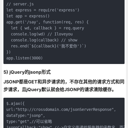
// server.js

let express = require('express')

let app = express()

app.get('/say', function(req, res) {

  let { wd, callback } = req.query

  console.log(wd) // Iloveyou

  console.log(callback) // show

  res.end(`${callback}('我不爱你')`)

})

5) jQuery的jsonp形式
JSONP都是GET和异步请求的，不存在其他的请求方式和同
步请求，且jQuery默认就会给JSONP的请求清除缓存。
$.ajax({

url:"http://crossdomain.com/jsonServerResponse",

dataType:"jsonp",

type:"get",//可以省略

jsonpCallback:"show",//->自定义传递给服务器的函数名，