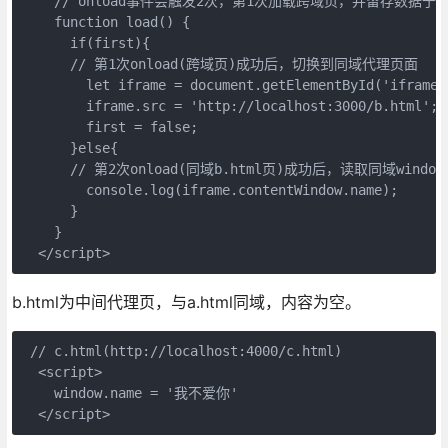
    // onload事件会触发2次，第1次加载跨域页，并留存数据于wind
    function load() {

      if(first){

      // 第1次onload(跨域页)成功后，切换到同域代理页面

        let iframe = document.getElementById('iframe')
        iframe.src = 'http://localhost:3000/b.html';

        first = false;

      }else{

      // 第2次onload(同域b.html页)成功后，读取同域window
        console.log(iframe.contentWindow.name);

      }

    }

b.html为中间代理页，与a.html同域，内容为空。
 // c.html(http://localhost:4000/c.html)

  <script>

    window.name = '我不爱你'  
