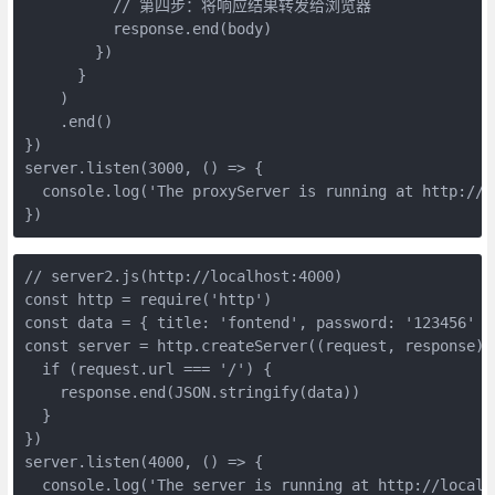
          // 第四步：将响应结果转发给浏览器

          response.end(body)

        })

      }

    )

    .end()

})

server.listen(3000, () => {

  console.log('The proxyServer is running at http://lo
// server2.js(http://localhost:4000)

const http = require('http')

const data = { title: 'fontend', password: '123456' }

const server = http.createServer((request, response) =
  if (request.url === '/') {

    response.end(JSON.stringify(data))

  }

})

server.listen(4000, () => {

  console.log('The server is running at http://localho