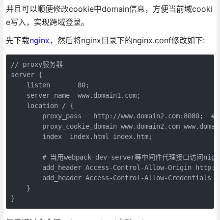
并且可以顺便修改cookie中domain信息，方便当前域cooki
e写入，实现跨域登录。
先下载
nginx
，然后将nginx目录下的nginx.conf修改如下:
// proxy服务器

server {

    listen       80;

    server_name  www.domain1.com;

    location / {

        proxy_pass   http://www.domain2.com:8080;  
        proxy_cookie_domain www.domain2.com www.dom
        index  index.html index.htm;

        # 当用webpack-dev-server等中间件代理接口
        add_header Access-Control-Allow-Origin ht
        add_header Access-Control-Allow-Credentials tr
    }
