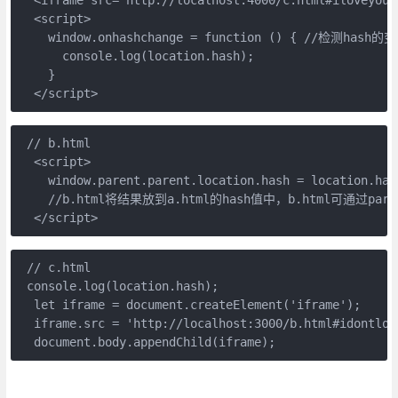
  <iframe src="http://localhost:4000/c.html#iloveyou">
  <script>

    window.onhashchange = function () { //检测hash的变
      console.log(location.hash);

    }

 // b.html

  <script>

    window.parent.parent.location.hash = location.hash
    //b.html将结果放到a.html的hash值中，b.html可通过paren
 // c.html

 console.log(location.hash);

  let iframe = document.createElement('iframe');

  iframe.src = 'http://localhost:3000/b.html#idontlove
  document.body.appendChild(iframe);