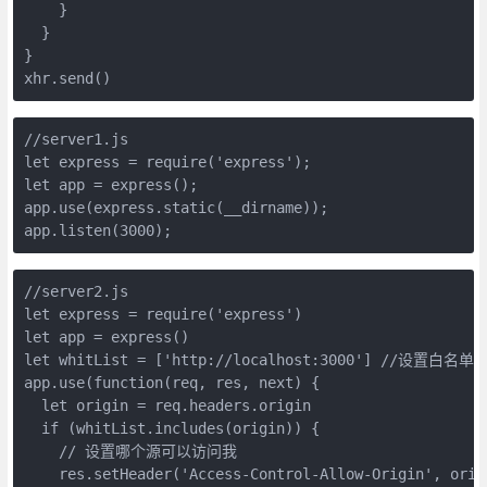
    }

  }

}

//server1.js

let express = require('express');

let app = express();

app.use(express.static(__dirname));

//server2.js

let express = require('express')

let app = express()

let whitList = ['http://localhost:3000'] //设置白名单

app.use(function(req, res, next) {

  let origin = req.headers.origin

  if (whitList.includes(origin)) {

    // 设置哪个源可以访问我

    res.setHeader('Access-Control-Allow-Origin', origi