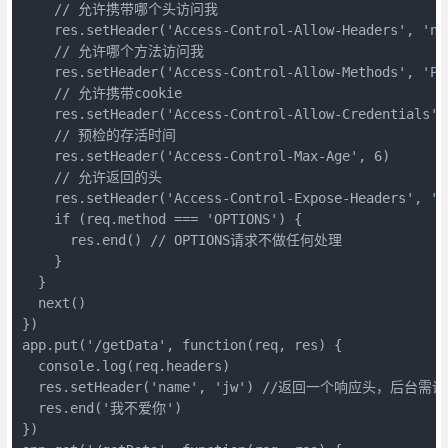
    // 允许携带哪个头访问我

    res.setHeader('Access-Control-Allow-Headers', 'nam
    // 允许哪个方法访问我

    res.setHeader('Access-Control-Allow-Methods', 'PUT
    // 允许携带cookie

    res.setHeader('Access-Control-Allow-Credentials', 
    // 预检的存活时间

    res.setHeader('Access-Control-Max-Age', 6)

    // 允许返回的头

    res.setHeader('Access-Control-Expose-Headers', 'na
    if (req.method === 'OPTIONS') {

      res.end() // OPTIONS请求不做任何处理

    }

  }

  next()

})

app.put('/getData', function(req, res) {

  console.log(req.headers)

  res.setHeader('name', 'jw') //返回一个响应头，后台需设
  res.end('我不爱你')

})
