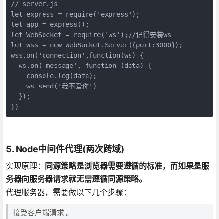
// server.js

let express = require('express');

let app = express();

let WebSocket = require('ws');//记得安装ws

let wss = new WebSocket.Server({port:3000});

wss.on('connection',function(ws) {

  ws.on('message', function (data) {

    console.log(data);

    ws.send('我不爱你')

  });

5. Node中间件代理(两次跨域)
实现原理：
同源策略是浏览器需要遵循的标准，而如果是服
务器向服务器请求就无需遵循同源策略。
代理服务器，需要做以下几个步骤：
接受客户端请求 。