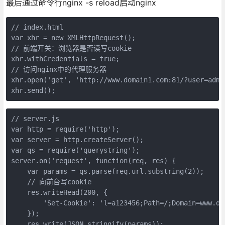
最后通过命令行nginx -s reload启动nginx
// index.html

var xhr = new XMLHttpRequest();

// 前端开关：浏览器是否读写cookie

xhr.withCredentials = true;

// 访问nginx中的代理服务器

xhr.open('get', 'http://www.domain1.com:81/?user=admin
// server.js

var http = require('http');

var server = http.createServer();

var qs = require('querystring');

server.on('request', function(req, res) {

    var params = qs.parse(req.url.substring(2));

    // 向前台写cookie

    res.writeHead(200, {

        'Set-Cookie': 'l=a123456;Path=/;Domain=www.
    });

    res.write(JSON.stringify(params));
