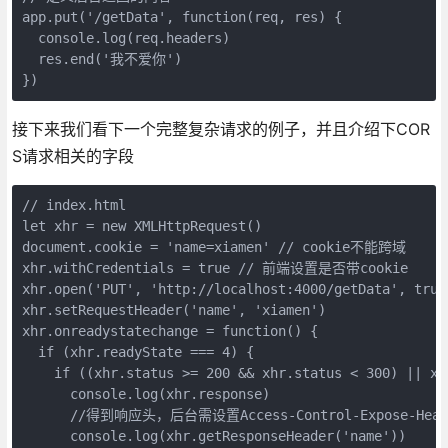
app.put('/getData', function(req, res) {

  console.log(req.headers)

  res.end('我不爱你')

接下来我们看下一个完整复杂请求的例子，并且介绍下COR
S请求相关的字段
// index.html

let xhr = new XMLHttpRequest()

document.cookie = 'name=xiamen' // cookie不能跨域

xhr.withCredentials = true // 前端设置是否带cookie

xhr.open('PUT', 'http://localhost:4000/getData', true)
xhr.setRequestHeader('name', 'xiamen')

xhr.onreadystatechange = function() {

  if (xhr.readyState === 4) {

    if ((xhr.status >= 200 && xhr.status < 300) || xhr
      console.log(xhr.response)

      //得到响应头，后台需设置Access-Control-Expose-Heade
      console.log(xhr.getResponseHeader('name'))
