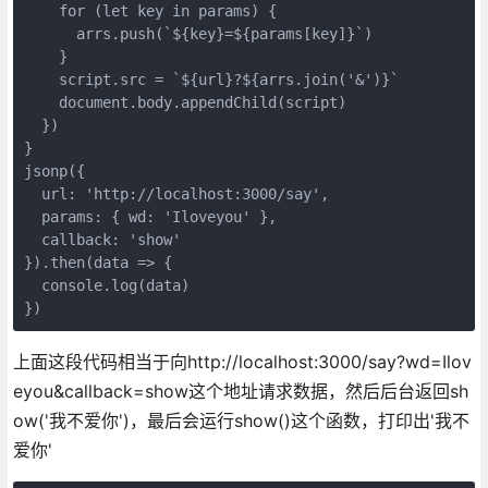
    for (let key in params) {

      arrs.push(`${key}=${params[key]}`)

    }

    script.src = `${url}?${arrs.join('&')}`

    document.body.appendChild(script)

  })

}

jsonp({

  url: 'http://localhost:3000/say',

  params: { wd: 'Iloveyou' },

  callback: 'show'

}).then(data => {

  console.log(data)

上面这段代码相当于向http://localhost:3000/say?wd=Ilov
eyou&callback=show这个地址请求数据，然后后台返回sh
ow('我不爱你')，最后会运行show()这个函数，打印出'我不
爱你'