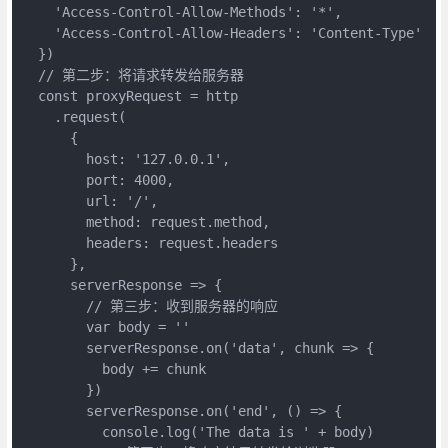
    'Access-Control-Allow-Methods': '*',

    'Access-Control-Allow-Headers': 'Content-Type'

  })

  // 第二步：将请求转发给服务器

  const proxyRequest = http

    .request(

      {

        host: '127.0.0.1',

        port: 4000,

        url: '/',

        method: request.method,

        headers: request.headers

      },

      serverResponse => {

        // 第三步：收到服务器的响应

        var body = ''

        serverResponse.on('data', chunk => {

          body += chunk

        })

        serverResponse.on('end', () => {

          console.log('The data is ' + body)
