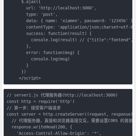
      $.ajax({

        url: 'http://localhost:3000',

        type: 'post',

        data: { name: 'xiamen', password: '123456' },

        contentType: 'application/json;charset=utf-8',
        success: function(result) {

          console.log(result) // {"title":"fontend","p
        },

        error: function(msg) {

          console.log(msg)

        }

      })

// server1.js 代理服务器(http://localhost:3000)

const http = require('http')

// 第一步：接受客户端请求

const server = http.createServer((request, response) =
  // 代理服务器，直接和浏览器直接交互，需要设置CORS 的首部字
  response.writeHead(200, {

    'Access-Control-Allow-Origin': '*',
