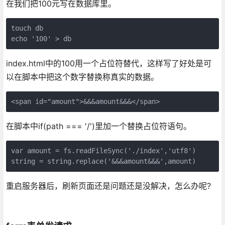
在我们把100元写在数据库里。
touch db

echo '100' > db
index.html中的100用一个占位符替代，这样写了好处是可
以在脚本中把这个数字替换称真实的数据。
<span id="amount">&&&amount&&&</span>
在脚本中if(path === '/')里加一个替换占位符语句。
var amount = fs.readFileSync('./index','utf8')   
string = string.replace('&&&amount&&&',amount)
重启服务器后，刷新页面还是问题还是没解决，怎么办呢?