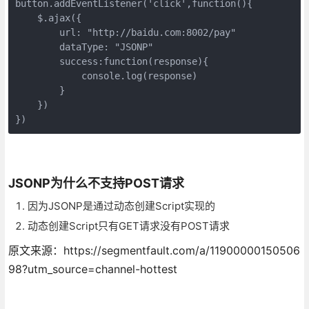
button.addEventListener('click',function(){

    $.ajax({

        url: "http://baidu.com:8002/pay"

        dataType: "JSONP"

        success:function(response){

            console.log(response)

        }

    })

})
JSONP为什么不支持POST请求
因为JSONP是通过动态创建Script实现的
动态创建Script只有GET请求没有POST请求
原文来源：https://segmentfault.com/a/11900000150506
98?utm_source=channel-hottest