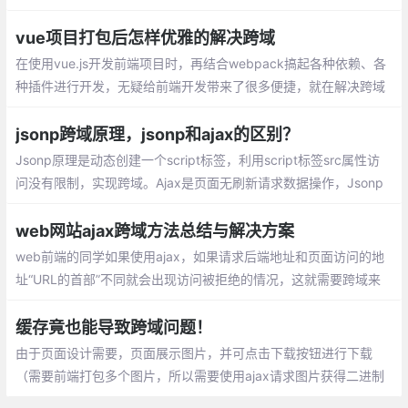
最简单的解决方法，就是把浏览器设为忽略安全问题，设置--disab
le-web-security。
vue项目打包后怎样优雅的解决跨域
在使用vue.js开发前端项目时，再结合webpack搞起各种依赖、各
种插件进行开发，无疑给前端开发带来了很多便捷，就在解决跨域
这个问题上，相信众多用vue.js的前端同僚们同我一样尝到了甜头
jsonp跨域原理，jsonp和ajax的区别？
Jsonp原理是动态创建一个script标签，利用script标签src属性访
问没有限制，实现跨域。Ajax是页面无刷新请求数据操作，Jsonp
不是真正的ajax请求。讲解Ajax 和 jsonp的区别，在jquery中使用j
sonp
web网站ajax跨域方法总结与解决方案
web前端的同学如果使用ajax，如果请求后端地址和页面访问的地
址“URL的首部”不同就会出现访问被拒绝的情况，这就需要跨域来
解决前后端的通讯问题，下面将列举一些在实际项目中应用也是比
较多的方法。
缓存竟也能导致跨域问题！
由于页面设计需要，页面展示图片，并可点击下载按钮进行下载
（需要前端打包多个图片，所以需要使用ajax请求图片获得二进制
内容，不能直接使用img或a进行下载），如图：