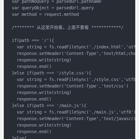
  var pathNoQuery = parsedUrl.pathname

  var queryObject = parsedUrl.query

  var method = request.method

  /******** 从这里开始看，上面不要看 ************/

  if(path === '/'){

    var string = fs.readFileSync('./index.html','utf8'
    response.setHeader('Content-Type','text/html;chars
    response.write(string)

    response.end()

  }else if(path === '/style.css'){

    var string = fs.readFileSync('./style.css','utf8')
    response.setHeader('Content-Type','text/css')

    response.write(string)

    response.end()

  }else if(path === '/main.js'){

    var string = fs.readFileSync('./main.js','utf8')

    response.setHeader('Content-Type','text/javascript
    response.write(string)

    response.end()

  }else{
