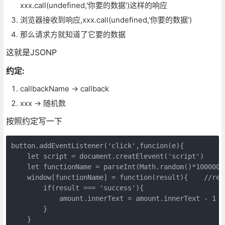
xxx.call(undefined,'你要的数据')这样的响应
浏览器接收到响应,xxx.call(undefined,'你要的数据')
那么请求方就知道了它要的数据
这就是JSONP
约定:
callbackName -> callback
xxx -> 随机数
按照约定写一下
button.addEventListener('click',funcion(e){

    let script = document.creatElevent('script')

    let functionName = parseInt(Math.random()*100
    window[functionName] = function(result){    /
        if(result === 'success'){

            amount.innerText = amount.innerText - 1

        }

    }
