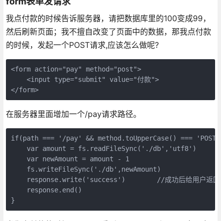
form表单发请求
我点付款的时候告诉服务器，请把数据库里的100变成99，
然后刷新页面；我不擅自改变了页面中的数据，那我点付款
的时候，发起一个POST请求,应该怎么做呢?
<form action="pay" method="post">

    <input type="submit" value="付款">

</form>    
在服务器里面增加一个/pay请求路径。
if(path === '/pay' && method.toUpperCase() === 'POST')
    var amount = fs.readFileSync('./db','utf8')

    var newAmount = amount - 1

    fs.writeFileSync('./db',newAmount)

    response.write('success')        //成功后给用户返回

    response.end()

}