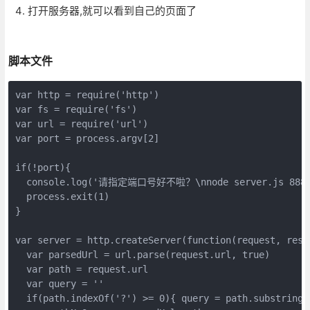
打开服务器,就可以看到自己的页面了
脚本文件
var http = require('http')

var fs = require('fs')

var url = require('url')

var port = process.argv[2]

if(!port){

  console.log('请指定端口号好不啦？\nnode server.js 88
  process.exit(1)

}

var server = http.createServer(function(request, respo
  var parsedUrl = url.parse(request.url, true)

  var path = request.url 

  var query = ''

  if(path.indexOf('?') >= 0){ query = path.substring(p