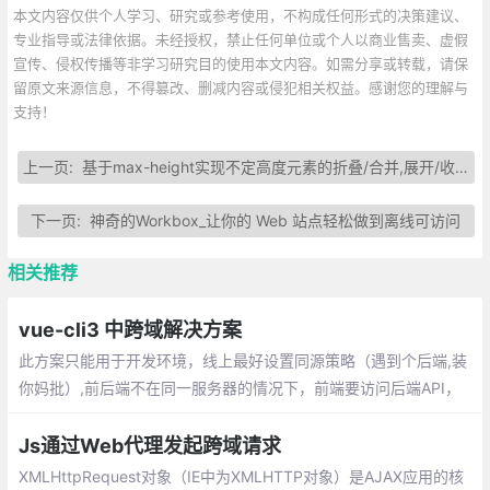
本文内容仅供个人学习、研究或参考使用，不构成任何形式的决策建议、
专业指导或法律依据。未经授权，禁止任何单位或个人以商业售卖、虚假
宣传、侵权传播等非学习研究目的使用本文内容。如需分享或转载，请保
留原文来源信息，不得篡改、删减内容或侵犯相关权益。感谢您的理解与
支持！
上一页:
基于max-height实现不定高度元素的折叠/合并,展开/收缩的动画效果
下一页:
神奇的Workbox_让你的 Web 站点轻松做到离线可访问
相关推荐
vue-cli3 中跨域解决方案
此方案只能用于开发环境，线上最好设置同源策略（遇到个后端,装
你妈批）,前后端不在同一服务器的情况下，前端要访问后端API，
可通过在vue.config.js中配置代理服务器。
Js通过Web代理发起跨域请求
XMLHttpRequest对象（IE中为XMLHTTP对象）是AJAX应用的核