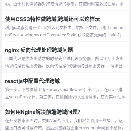
心。由于现代浏览器对跨域请求的限制，在使用时需多加注意。本
教程尽量用简单易懂的话描述（跨域）问题，并提供一个方案：通
过Web代理（Web Proxy）
使用CSS3特性做跨域,跨域还可以这样玩
利用js动态创建一个link插入到文档中, 请求css文件，利用 comput
edStyle = window.getComputedStyle 获取指定元素的 style 对
象，利用 computedStyle .content 获取内容
nginx 反向代理处理跨域问题
正向代理是你发出请求的时候先经过代理服务器，所以实际上发出
请求的是代理服务器。反向代理是“代理你的目标服务器”，请求目
标服务器的代理，做一些处理后再真正请求。在这篇文章里，反向
代理用于处理跨域问题。
reactjs中配置代理跨域
第一步，下载依赖 http-proxy-middleware；第二步，在src下建
立setupProxy.js；第三步，在数据请求中直接请求，在真实url后添
加/api即可，eg
如何用Nginx解决前端跨域问题？
在开发静态页面时，类似Vue的应用，我们常会调用一些接口，这
些接口极可能是跨域，然后浏览器就会报cross-origin问题不给调。