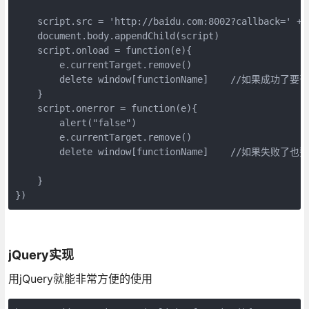
    script.src = 'http://baidu.com:8002?callback='
    document.body.appendChild(script)

    script.onload = function(e){

        e.currentTarget.remove()

        delete window[functionName]    //如果成功了
    }

    script.onerror = function(e){

        alert("false")

        e.currentTarget.remove()

        delete window[functionName]    //如果失败
    }

})
jQuery实现
用jQuery就能非常方便的使用