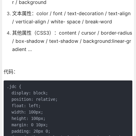
r / background
文本属性：color / font / text-decoration / text-align
/ vertical-align / white- space / break-word
其他属性（CSS3）：content / cursor / border-radius
/ box-shadow / text-shadow / background:linear-gr
adient …
代码：
.jdc {
  display: block;
  position: relative;
  float: left;
  width: 100px;
  height: 100px;
  margin: 0 10px;
  padding: 20px 0;