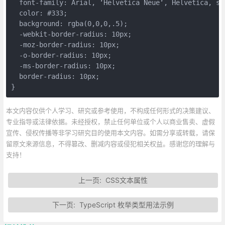
  font-family: Arial, ‘Helvetica Neue‘, Helvetica, sa
  color: #333;
  background: rgba(0,0,0,.5);
  -webkit-border-radius: 10px;
  -moz-border-radius: 10px;
  -o-border-radius: 10px;
  -ms-border-radius: 10px;
  border-radius: 10px;
}
本文内容仅供个人学习、研究或参考使用，不构成任何形式的决策建议、
专业指导或法律依据。未经授权，禁止任何单位或个人以商业售卖、虚假
宣传、侵权传播等非学习研究目的使用本文内容。如需分享或转载，请保
留原文来源信息，不得篡改、删减内容或侵犯相关权益。感谢您的理解与
支持！
上一页:
CSS文本属性
下一页:
TypeScript 枚举类型用法示例