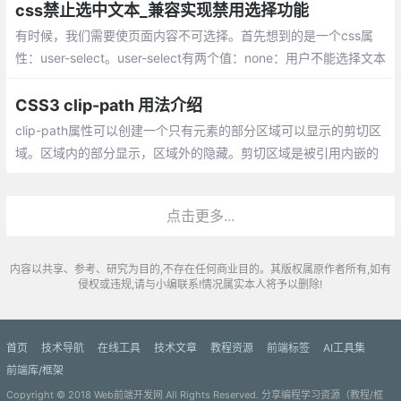
件、使用styled-components
css禁止选中文本_兼容实现禁用选择功能
有时候，我们需要使页面内容不可选择。首先想到的是一个css属
性：user-select。user-select有两个值：none：用户不能选择文本
，text：用户可以选择文本
CSS3 clip-path 用法介绍
clip-path属性可以创建一个只有元素的部分区域可以显示的剪切区
域。区域内的部分显示，区域外的隐藏。剪切区域是被引用内嵌的
URL定义的路径或者外部svg的路径，或者作为一个形状例如circle
().。clip-path属性代替了现在已经弃用的剪切 clip属性。
点击更多...
内容以共享、参考、研究为目的,不存在任何商业目的。其版权属原作者所有,如有
侵权或违规,请与小编联系!情况属实本人将予以删除!
首页
技术导航
在线工具
技术文章
教程资源
前端标签
AI工具集
前端库/框架