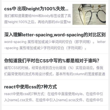
字体样式，不固定高宽 div 垂直居中的方
法，IOS 页面滑动卡顿，设置滚动条样式
css中 出现height为100%失效的原因及解决方案
我们都知道需要给html和body标签设置了高
度height:100%之后，再给内部的div设置he
ight:100%的时候，内部div的高度100%才
会起到作用。这是由于：%是一个相对父元
深入理解letter-spacing,word-spacing的对比区别
素计算得来的高度，要想使他有效，我们需
word-spacing 属性增加或减少单词间的空白（即字间隔）。 letter
要设置父元素的height。
-spacing 属性增加或减少字符间的空白（字符间距）。
你知道我们平时在CSS中写的%都是相对于谁吗？
编写CSS的时候，经常会用到百分比赋值（%）实现自适应。像我
们最常使用的流式布局设计模式，基本所有的column的宽度都是通
过%来取值的。或者比如经常会遇到的元素水平垂直居中问题
react中使用css的7种方式
react中使用css的7种方式：在组件中直接使用style、在组件中引
入[name].css文件、在组件中引入[name].scss文件、在组件中引
入[name].module.css文件、在组件中引入 [name].module.scss文