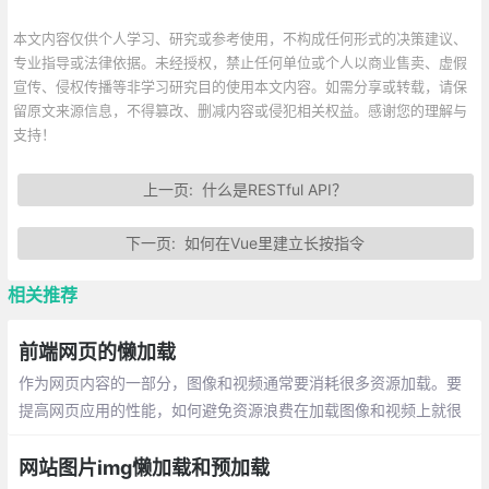
本文内容仅供个人学习、研究或参考使用，不构成任何形式的决策建议、
专业指导或法律依据。未经授权，禁止任何单位或个人以商业售卖、虚假
宣传、侵权传播等非学习研究目的使用本文内容。如需分享或转载，请保
留原文来源信息，不得篡改、删减内容或侵犯相关权益。感谢您的理解与
支持！
上一页:
什么是RESTful API？
下一页:
如何在Vue里建立长按指令
相关推荐
前端网页的懒加载
作为网页内容的一部分，图像和视频通常要消耗很多资源加载。要
提高网页应用的性能，如何避免资源浪费在加载图像和视频上就很
重要了。但是，很多时候我们都不愿意减少网页上的媒体资源，所
以我们经常无从下手。
网站图片img懒加载和预加载