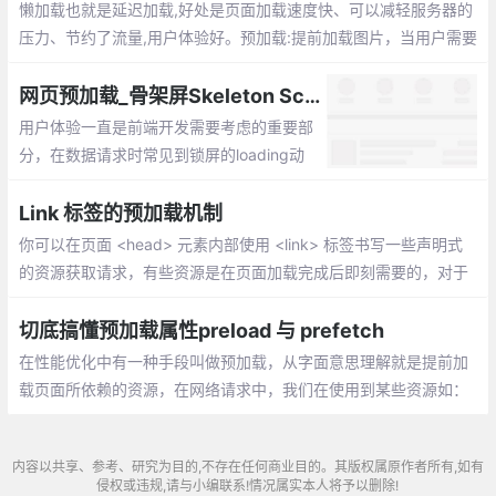
懒加载也就是延迟加载,好处是页面加载速度快、可以减轻服务器的
压力、节约了流量,用户体验好。预加载:提前加载图片，当用户需要
查看时可直接从本地缓存中渲染
网页预加载_骨架屏Skeleton Screen的实现
用户体验一直是前端开发需要考虑的重要部
分，在数据请求时常见到锁屏的loading动
画，而现在越来越多的产品倾向于使用Skel
eton Screen Loading(骨架屏)替代，以优化
Link 标签的预加载机制
用户体验
你可以在页面 <head> 元素内部使用 <link> 标签书写一些声明式
的资源获取请求，有些资源是在页面加载完成后即刻需要的，对于
这种即刻需要的资源，你可能希望在页面加载的生命周期的早期阶
段就开始获取
切底搞懂预加载属性preload 与 prefetch
在性能优化中有一种手段叫做预加载，从字面意思理解就是提前加
载页面所依赖的资源，在网络请求中，我们在使用到某些资源如：
图片，JS，CSS等，在执行前总需要等待资源的下载，若我们能做
到预先加载资源
内容以共享、参考、研究为目的,不存在任何商业目的。其版权属原作者所有,如有
侵权或违规,请与小编联系!情况属实本人将予以删除!