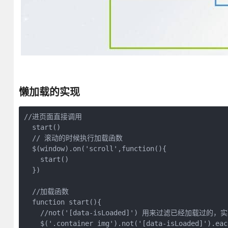
懒加载的实现
//进页面直接调用

  start()

  // 滚动的时候执行加载函数

  $(window).on('scroll',function(){

    start()

  })

  //加载函数

  function start(){

    //not('[data-isLoaded]') 用来过滤已经加载过的，
    $('.container img').not('[data-isLoaded]').eac