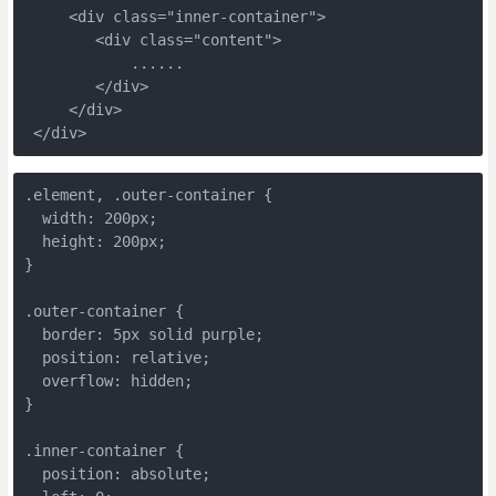
     <div class="inner-container">

        <div class="content">

            ......

        </div>

     </div>

 </div>
.element, .outer-container {

  width: 200px;

  height: 200px;

}

.outer-container {

  border: 5px solid purple;

  position: relative;

  overflow: hidden;

}

.inner-container {

  position: absolute;
