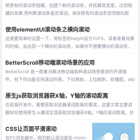
用户来说，是一个比较好的体验。
把原有的滚动条隐藏，创建个新的滚动条，并拓展其宽度，达到隐
藏的效果,而判断滚动条是否滚动，保存原有的滚动条到顶部的距
离，看是否发生改变，做出相应的判断。
使用elementUI滚动条之横向滚动
这里要简单的设置一下，将标签的height设为100%，读者查看效果
的时候，会出现一个横向的滚动条，如果你不想要横向的滚动条，
使用下面css属性设置就可以只显示竖向滚动条。
BetterScroll移动端滚动场景的应用
BetterScroll 是一款重点解决移动端各种滚动场景需求的开源插
件，有下列功能支持滚动列表，下拉刷新，上拉刷新，轮播图，slid
er等功能。better-scroll通过使用惯性滚动、边界回弹、滚动条淡入
淡出来确保滚动的流畅。
原生js获取浏览器获X轴，Y轴的滚动距离
在前端开发中，需要获取浏览器滚动距离的需求，这篇文章主要讲
解如何使用原生Js兼容实现获取浏览器获X轴，Y轴的滚动距离。并
延伸扩展下我们一些不知道的js知识，希望对你有所帮助。
CSS让页面平滑滚动
在PC浏览器中，网页默认滚动是在<html>