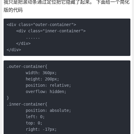
我只是把滚动条通过定位把它隐藏了起来。 下面给一个简化
版的代码
<div class="outer-container">

    <div class="inner-container">

    	......

    </div>

</div>
.outer-container{

	width: 360px;

	height: 200px;

	position: relative;

	overflow: hidden;

}

.inner-container{

	position: absolute;

	left: 0;

	top: 0;

	right: -17px;
