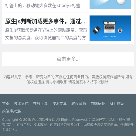
标签上的，移动端大多数在<body>标签
上，业界浏览器的CSS reset都可以加上这
么一条规则：凡是需要滚动的地方都加一句s
原生js判断加载更多事件，通过获取页面滚动距离、文档总高度、浏览器视口高度
croll-behavior:smooth就好了！
原生js获取滚动条在Y轴上的滚动距离、获取
文档的总高度、获取浏览器视口的高度的方
法实现，用于判断页面加载数据。
点击更多...
内容以共享、参考、研究为目的,不存在任何商业目的。其版权属原作者所有,如有
侵权或违规,请与小编联系!情况属实本人将予以删除!
首页
技术导航
在线工具
技术文章
教程资源
前端标签
AI工具集
前端库/框架