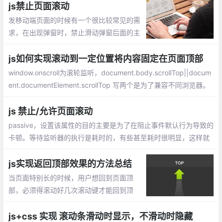
js禁止页面滚动
发移动端页面的时候有一个很比较常见的需
求，在出现弹窗时，禁止滑动弹窗后面的主
体页面。如何实现呢，往下看
js如何实现滚动到一定位置将内容固定在页面顶部
window.onscroll为滚轮监听，document.body.scrollTop||docum
ent.documentElement.scrollTop 写两个是为了兼容不同浏览器。
固定位置的top要设为负值，原因不明，若为0则会跟上方有空隙。
左右位置虽然是0也要设，不然若为不是100%宽度的内容会出现左
js 禁止/允许页面滚动
右跳动。
passive，设置该属性的目的主要是为了在阻止事件默认行为导致的
卡顿。等待监听器的执行是耗时的，有些甚至耗时很明显，这样就
会导致页面卡顿。即便监听器是个空函数，也会产生一定的卡顿，
毕竟空函数的执行也会耗时
js实现返回顶部效果的方法总结
当页面特别长的时候，用户想回到页面顶
部，必须得滚动好几次滚动键才能回到顶
部，如果在页面右下角有个返回顶部的按
钮，用户点击一下，就可以回到顶部，对于
js+css 实现 滚动条滑动时显示，不滑动时隐藏