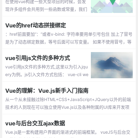
在使用vue构建一些大型项目的时候，会发
现许多组件会共用到一些函数或常量，我们
需要把它提取出来，每次需要的时候调用一
次就可以了，避免每个组件都重新写再一篇
Vue的href动态拼接绑定
的麻烦。
：href前面要加“：”或者v-bind: 字符串要用单引号包住 加上了冒号
是为了动态绑定数据，等号后面可以写变量。 如果不使用冒号，等
号后面就可以写字符串等原始类型数据。这是就无法进行动态绑定
数据了
vue引用js文件的多种方式
vue引用js文件的多种方式,这里以为引入jqu
ery为例。js引入文件方式包括： vue-cli we
bpack全局引入jquery、vue组件引用外部js
的方法、单vue页面引用内部js方法
Vue的理解：Vue.js新手入门指南
从一个从未接触过除HTML+CSS+JavaScript+JQuery以外的前端
技术的人到现在可以独立使用Vue.js以及各种附属的UI库来开发项
目，我总结了一些知识和经验想与大家分享。
vue与后台交互ajax数据
Vue.js是一套构建用户界面的渐进式的前端框架。 vueJS与后台交