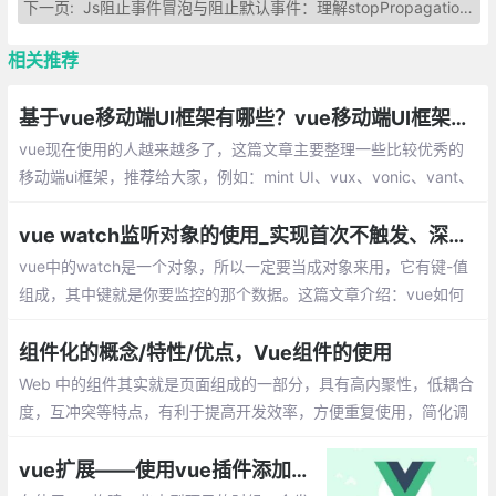
下一页:
Js阻止事件冒泡与阻止默认事件：理解stopPropagation()，preventDefault()，return false的区别
相关推荐
基于vue移动端UI框架有哪些？vue移动端UI框架总汇
vue现在使用的人越来越多了，这篇文章主要整理一些比较优秀的
移动端ui框架，推荐给大家，例如：mint UI、vux、vonic、vant、
cube-ui、Muse-ui、Vue-Carbon、YDUI等
vue watch监听对象的使用_实现首次不触发、深度监听
vue中的watch是一个对象，所以一定要当成对象来用，它有键-值
组成，其中键就是你要监控的那个数据。这篇文章介绍：vue如何
实现首次不触发watch，vue如何实现数据的深度监听？
组件化的概念/特性/优点，Vue组件的使用
Web 中的组件其实就是页面组成的一部分，具有高内聚性，低耦合
度，互冲突等特点，有利于提高开发效率，方便重复使用，简化调
试步骤等。vue 中的组件是一个自定义标签形式，扩展原生的html
元素，封装可重用的代码。
vue扩展——使用vue插件添加全局方法属性