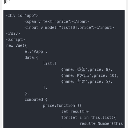
价：
<div id="app">
	<span v-text="price"></span>
	<input v-model="list[0].price"></input>
</div>
<script>
new Vue({
	el:'#app',
	data:{
		list:[
			{name:'香蕉',price: 6},
			{name:'哈密瓜',price: 10},
			{name:'苹果',price: 5},
		],
	},
	computed:{
		price:function(){
			let result=0
			for(let i in this.list){
				result+=Number(this