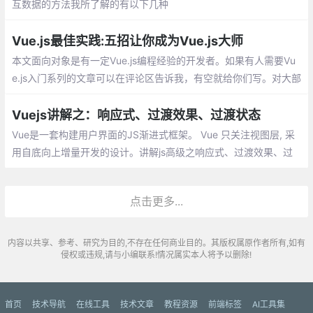
互数据的方法我所了解的有以下几种
Vue.js最佳实践:五招让你成为Vue.js大师
本文面向对象是有一定Vue.js编程经验的开发者。如果有人需要Vu
e.js入门系列的文章可以在评论区告诉我，有空就给你们写。对大部
分人来说，掌握Vue.js基本的几个API后就已经能够正常地开发前端
网站
Vuejs讲解之：响应式、过渡效果、过渡状态
Vue是一套构建用户界面的JS渐进式框架。 Vue 只关注视图层, 采
用自底向上增量开发的设计。讲解js高级之响应式、过渡效果、过
渡状态。
点击更多...
内容以共享、参考、研究为目的,不存在任何商业目的。其版权属原作者所有,如有
侵权或违规,请与小编联系!情况属实本人将予以删除!
首页
技术导航
在线工具
技术文章
教程资源
前端标签
AI工具集