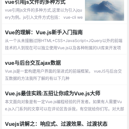
数据了
vue引用js文件的多种方式
vue引用js文件的多种方式,这里以为引入jqu
ery为例。js引入文件方式包括： vue-cli we
bpack全局引入jquery、vue组件引用外部js
的方法、单vue页面引用内部js方法
Vue的理解：Vue.js新手入门指南
从一个从未接触过除HTML+CSS+JavaScript+JQuery以外的前端
技术的人到现在可以独立使用Vue.js以及各种附属的UI库来开发项
目，我总结了一些知识和经验想与大家分享。
vue与后台交互ajax数据
Vue.js是一套构建用户界面的渐进式的前端框架。 vueJS与后台交
互数据的方法我所了解的有以下几种
Vue.js最佳实践:五招让你成为Vue.js大师
本文面向对象是有一定Vue.js编程经验的开发者。如果有人需要Vu
e.js入门系列的文章可以在评论区告诉我，有空就给你们写。对大部
分人来说，掌握Vue.js基本的几个API后就已经能够正常地开发前端
网站
Vuejs讲解之：响应式、过渡效果、过渡状态