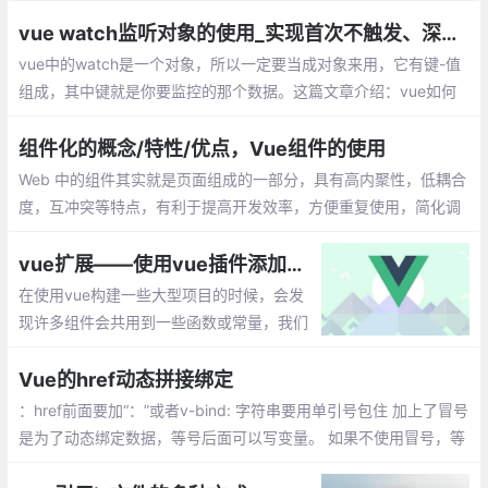
cube-ui、Muse-ui、Vue-Carbon、YDUI等
vue watch监听对象的使用_实现首次不触发、深度监听
vue中的watch是一个对象，所以一定要当成对象来用，它有键-值
组成，其中键就是你要监控的那个数据。这篇文章介绍：vue如何
实现首次不触发watch，vue如何实现数据的深度监听？
组件化的概念/特性/优点，Vue组件的使用
Web 中的组件其实就是页面组成的一部分，具有高内聚性，低耦合
度，互冲突等特点，有利于提高开发效率，方便重复使用，简化调
试步骤等。vue 中的组件是一个自定义标签形式，扩展原生的html
元素，封装可重用的代码。
vue扩展——使用vue插件添加全局方法属性
在使用vue构建一些大型项目的时候，会发
现许多组件会共用到一些函数或常量，我们
需要把它提取出来，每次需要的时候调用一
次就可以了，避免每个组件都重新写再一篇
Vue的href动态拼接绑定
的麻烦。
：href前面要加“：”或者v-bind: 字符串要用单引号包住 加上了冒号
是为了动态绑定数据，等号后面可以写变量。 如果不使用冒号，等
号后面就可以写字符串等原始类型数据。这是就无法进行动态绑定