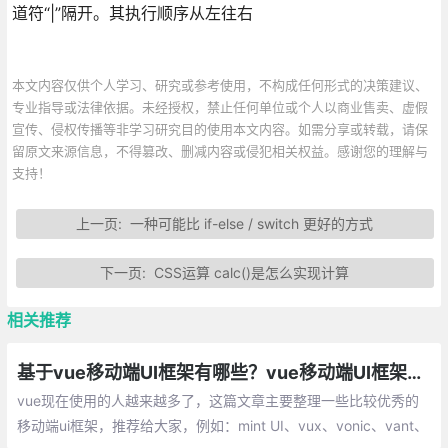
道符“|”隔开。其执行顺序从左往右
本文内容仅供个人学习、研究或参考使用，不构成任何形式的决策建议、
专业指导或法律依据。未经授权，禁止任何单位或个人以商业售卖、虚假
宣传、侵权传播等非学习研究目的使用本文内容。如需分享或转载，请保
留原文来源信息，不得篡改、删减内容或侵犯相关权益。感谢您的理解与
支持！
上一页:
一种可能比 if-else / switch 更好的方式
下一页:
CSS运算 calc()是怎么实现计算
相关推荐
基于vue移动端UI框架有哪些？vue移动端UI框架总汇
vue现在使用的人越来越多了，这篇文章主要整理一些比较优秀的
移动端ui框架，推荐给大家，例如：mint UI、vux、vonic、vant、