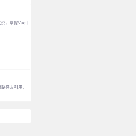
，掌握Vue.j
。
对路径去引用，