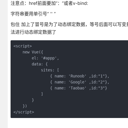
注意点：href前面要加“：”或者v-bind:
字符串要用单引号“ '' ”
包住 加上了冒号是为了动态绑定数据，等号后面可以写变
法进行动态绑定数据了
<script>

    new Vue({

        el: '#appp',

        data: {

            sites: [

                { name: 'Runoob' ,id:"1"},

                { name: 'Google' ,id:"2"},

                { name: 'Taobao' ,id:"3"}

            ]

        }

    })

</script>