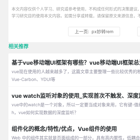
本文内容仅供个人学习、研究或参考使用，不构成任何形式的决策建议
学习研究目的使用本文内容。如需分享或转载，请保留原文来源信息，
上一页:
px妙转rem
相关推荐
基于vue移动端UI框架有哪些？vue移动端UI框架总
vue现在使用的人越来越多了，这篇文章主要整理一些比较优秀的移动端ui框架
Vue-Carbon、YDUI等
vue watch监听对象的使用_实现首次不触发、深
vue中的watch是一个对象，所以一定要当成对象来用，它有键-
h，vue如何实现数据的深度监听？
组件化的概念/特性/优点，Vue组件的使用
Web 中的组件其实就是页面组成的一部分，具有高内聚性，低耦