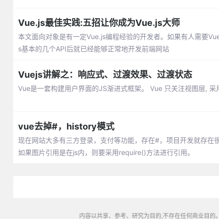
Vue.js最佳实践:五招让你成为Vue.js大师
本文面向对象是有一定Vue.js编程经验的开发者。如果有人需要Vu
s基本的几个API后就已经能够正常地开发前端网站
Vuejs讲解之：响应式、过渡效果、过渡状态
Vue是一套构建用户界面的JS渐进式框架。 Vue 只关注视图层
vue去掉#，history模式
现在网站大多有三方登录，支付等功能，存在#，项目开发就存在很
如果图片引用是在js内，则要采用require()方法进行引用。
内容以共享、参考、研究为目的,不存在任何商业目的。