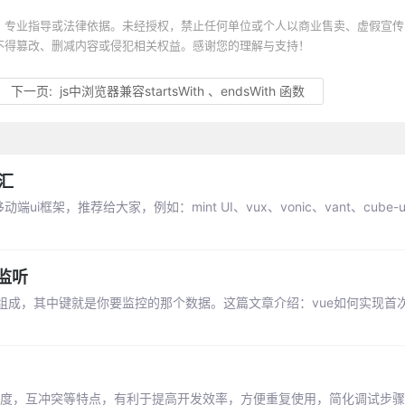
、专业指导或法律依据。未经授权，禁止任何单位或个人以商业售卖、虚假宣传
不得篡改、删减内容或侵犯相关权益。感谢您的理解与支持！
下一页:
js中浏览器兼容startsWith 、endsWith 函数
汇
，推荐给大家，例如：mint UI、vux、vonic、vant、cube-ui、
度监听
值组成，其中键就是你要监控的那个数据。这篇文章介绍：vue如何实现首次
合度，互冲突等特点，有利于提高开发效率，方便重复使用，简化调试步骤等