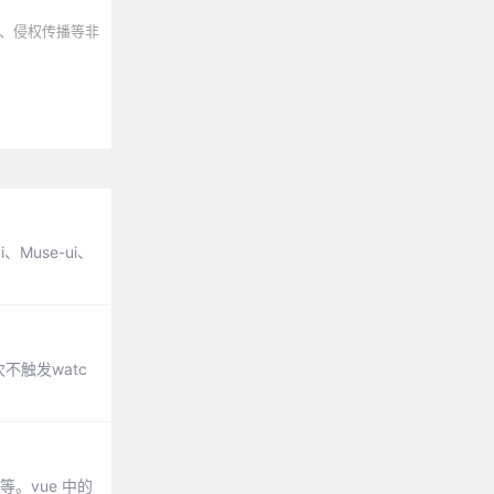
、侵权传播等非
Muse-ui、
不触发watc
。vue 中的