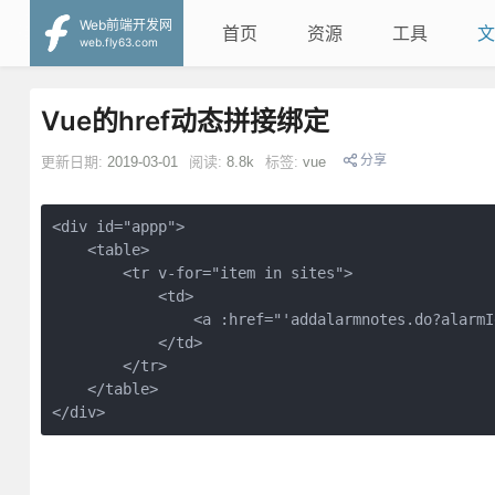
Web前端开发网
首页
资源
工具
文
web.fly63.com
Vue的href动态拼接绑定
分享
更新日期:
2019-03-01
阅读:
8.8k
标签:
vue
<div id="appp">

    <table>

        <tr v-for="item in sites">

            <td>

                <a :href="'addalarmnotes.do?alarmI
            </td>

        </tr>

    </table>

</div>