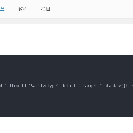
章
教程
栏目
d='+item.id+'&activetype1=detail'" target="_blank">{{item