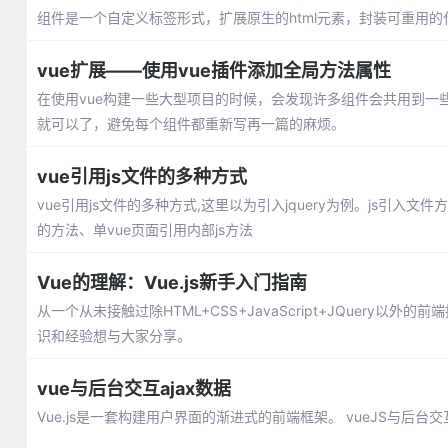
组件是一个自定义标签形式，扩展原生的html元素，封装可重用的
vue扩展——使用vue插件添加全局方法属性
在使用vue构建一些大型项目的时候，会发现许多组件会共用到一
就可以了，避免每个组件都重新写再一篇的麻烦。
vue引用js文件的多种方式
vue引用js文件的多种方式,这里以为引入jquery为例。js引入文件方式包括
的方法、单vue页面引用内部js方法
Vue的理解：Vue.js新手入门指南
从一个从未接触过除HTML+CSS+JavaScript+JQuery
识和经验想与大家分享。
vue与后台交互ajax数据
Vue.js是一套构建用户界面的渐进式的前端框架。 vueJS与后