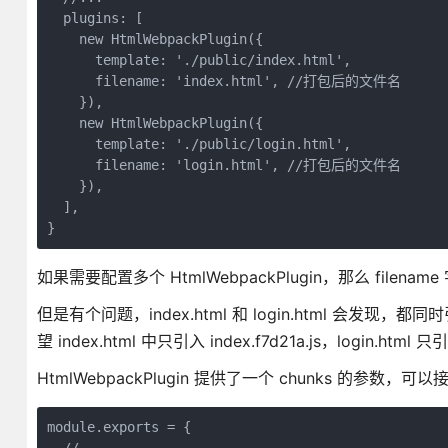
  plugins: [

    new HtmlWebpackPlugin({

      template: './public/index.html',

      filename: 'index.html', //打包后的文件名

    }),

    new HtmlWebpackPlugin({

      template: './public/login.html',

      filename: 'login.html', //打包后的文件名

    }),

  ],

如果需要配置多个 HtmlWebpackPlugin，那么 filena
但是有个问题，index.html 和 login.html 会发现，都同时引
望 index.html 中只引入 index.f7d21a.js，login.html 只引入
HtmlWebpackPlugin 提供了一个 chunks 的参数
module.exports = {
