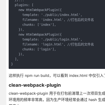
  //...

  plugins: [

    new HtmlWebpackPlugin({

      template: './public/index.html',

      filename: 'index.html', //打包后的文件名

      chunks: ['index'],

    }),

    new HtmlWebpackPlugin({

      template: './public/login.html',

      filename: 'login.html', //打包后的文件名

      chunks: ['login'],

    }),

  ],

这样执行 npm run build，可以看到 index.html 中仅引入了 
clean-webpack-plugin
clean-webpack-plugin 用于在打包前清理上一次项目生
环境用的频率非常高，因为生产环境经常会通过 hash 生