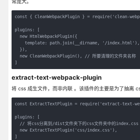
常庞大。
const { CleanWebpackPlugin } = require('clean-webp
plugins: [

  new HtmlWebpackPlugin({

    template: path.join(__dirname, '/index.html'),

  }),

  new CleanWebpackPlugin(), // 所要清理的文件夹名称

extract-text-webpack-plugin
将 css 成生文件，而非内联 。该插件的主要是为了抽离 c
const ExtractTextPlugin = require('extract-text-we
plugins: [

  // 将css分离到/dist文件夹下的css文件夹中的index.css

  new ExtractTextPlugin('css/index.css'),
