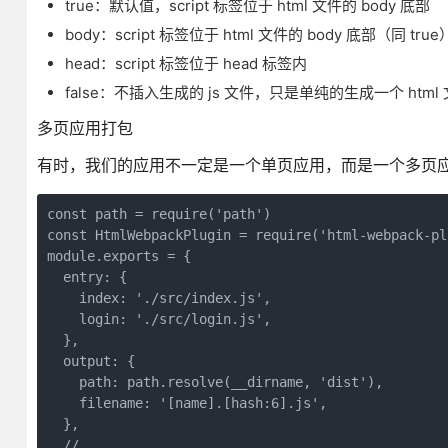
true：默认值，script 标签位于 html 文件的 body 底部
body：script 标签位于 html 文件的 body 底部（同 true
head：script 标签位于 head 标签内
false：不插入生成的 js 文件，只是单纯的生成一个 html
多页应用打包
有时，我们的应用不一定是一个单页应用，而是一个多页应用，
const path = require('path')

const HtmlWebpackPlugin = require('html-webpack-plu
module.exports = {

  entry: {

    index: './src/index.js',

    login: './src/login.js',

  },

  output: {

    path: path.resolve(__dirname, 'dist'),

    filename: '[name].[hash:6].js',

  },

  //...
