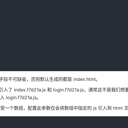
me 字段不可缺省，否则默认生成的都是 index.html。
入了 index.f7d21a.js 和 login.f7d21a.js，通常这不是
 login.f7d21a.js。
，可以接受一个数组，配置此参数仅会将数组中指定的 js 引入到 html 