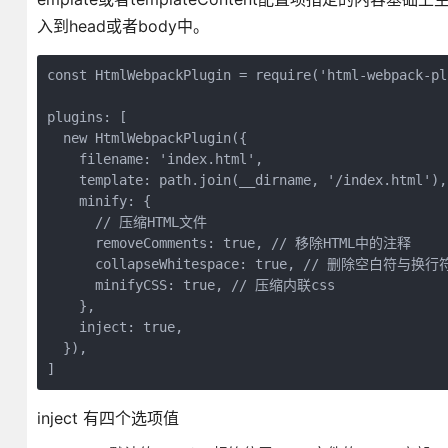
入到head或者body中。
const HtmlWebpackPlugin = require('html-webpack-plu
plugins: [

  new HtmlWebpackPlugin({

    filename: 'index.html',

    template: path.join(__dirname, '/index.html'),

    minify: {

      // 压缩HTML文件

      removeComments: true, // 移除HTML中的注释

      collapseWhitespace: true, // 删除空白符与换行符
      minifyCSS: true, // 压缩内联css

    },

    inject: true,

  }),

inject 有四个选项值