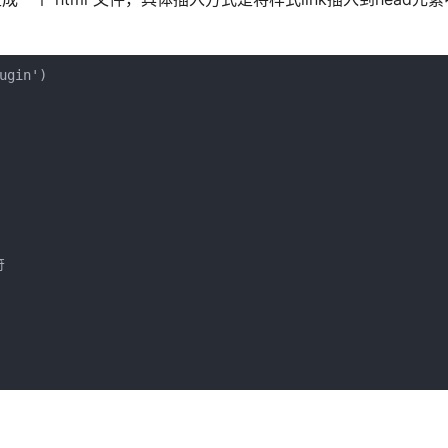
gin')


