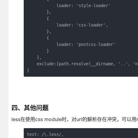
            loader: 'style-loader'

        }，

        {

            loader: 'css-loader',

        },

        {

            loader: 'postcss-loader'

        }

    ],

    exclude:[path.resolve(__dirname, '..', 'n
}
四、其他问题
less在使用css module时，对url的解析存在冲突，可以用re
test: /\.less/,
