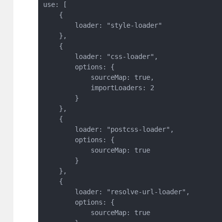
use: [

    {

        loader: "style-loader"

    },

    {

        loader: "css-loader", 

        options: {

            sourceMap: true,

            importLoaders: 2

        }

    },

    {

        loader: "postcss-loader", 

        options: {

            sourceMap: true

        }

    },

    {

        loader: "resolve-url-loader", 

        options: {

            sourceMap: true
