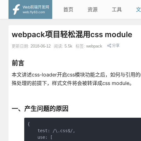
Web前端开发网
首页
资源
工具
文
web.fly63.com
webpack项目轻松混用css module
分享
更新日期:
2018-06-12
阅读:
5.5k
标签:
webpack
前言
本文讲述css-loader开启css模块功能之后，如何与引用
殊处理的前提下，样式文件将会被转译成css module。
一、产生问题的原因
{ 

    test: /\.css$/,

    use: [
