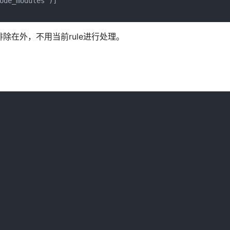
ode_modules')]

e排除在外，不用当前rule进行处理。