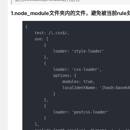
1.node_module文件夹内的文件，避免被当前rule
{ 

    test: /\.css$/,

    use: [

        {

            loader: 'style-loader'

        }，

        {

            loader: 'css-loader',

            options: {

                modules: true,

                localIdentName: '[hash:base64:
            }

        },

        {

            loader: 'postcss-loader'

        }

    ],
