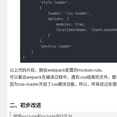
        'style-loader',

        {

            loader: 'css-loader',

            options: {

                modules: true,

                localIdentName: '[hash:base64:
            }

        },

        'postcss-loader'

    ] 

}
以上代码片段，摘自webpack配置的module.rule。
可以看出wepack在编译过程中，遇到.css结尾的文件，都会交由pos
因为css-loader开启了css模块功能，所以，所有经过
二、初步改进
使用exclude和include进行区分