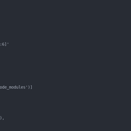
6]'

ode_modules')]

,
