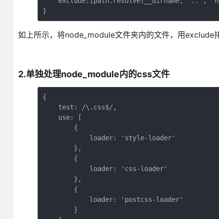
    exclude:[path.resolve(__dirname, '..', 'n
}
如上所示，将node_module文件夹内的文件，用exclud
2.单独处理node_module内的css文件
{ 

    test: /\.css$/,

    use: [

        {

            loader: 'style-loader'

        },

        {

            loader: 'css-loader'

        },

        {

            loader: 'postcss-loader'

        }
