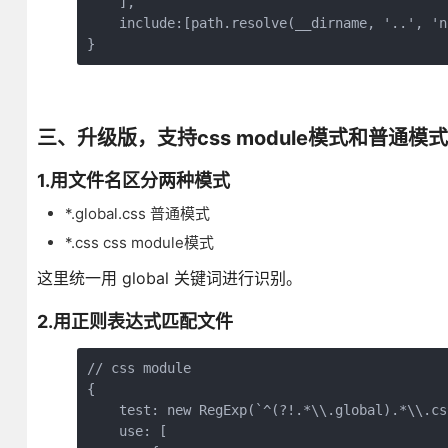
    ],

    include:[path.resolve(__dirname, '..', 'n
}
三、升级版，支持css module模式和普通模
1.用文件名区分两种模式
*.global.css 普通模式
*.css css module模式
这里统一用 global 关键词进行识别。
2.用正则表达式匹配文件
// css module

{ 

    test: new RegExp(`^(?!.*\\.global).*\\.css
    use: [
