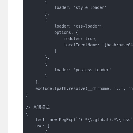
        {

            loader: 'style-loader'

        }，

        {

            loader: 'css-loader',

            options: {

                modules: true,

                localIdentName: '[hash:base64:
            }

        },

        {

            loader: 'postcss-loader'

        }

    ],

    exclude:[path.resolve(__dirname, '..', 'n
}

// 普通模式

{ 

    test: new RegExp(`^(.*\\.global).*\\.css`)
    use: [

        {
