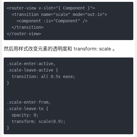
<router-view v-slot="{ Component }">
  <transition name="scale" mode="out-in">
    <component :is="Component" />
  </transition>
</router-view>
然后用样式改变元素的透明度和 transform: scale 。
.scale-enter-active,
.scale-leave-active {
  transition: all 0.5s ease;
}
.scale-enter-from,
.scale-leave-to {
  opacity: 0;
  transform: scale(0.9);
}