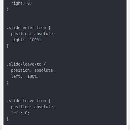
  right: 0;
}
.slide-enter-from {
  position: absolute;
  right: -100%;
}
.slide-leave-to {
  position: absolute;
  left: -100%;
}
.slide-leave-from {
  position: absolute;
  left: 0;
}