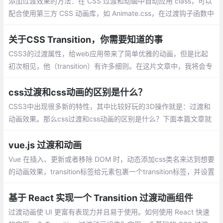
添加过渡效果的方法：在 CSS 过渡和动画中自动应用 class，可以
配合使用第三方 CSS 动画库，如 Animate.css，在过渡钩子函数中
使用 JavaScript 直接操作 DOM，可以配合使用第三方 JavaScrip
t 动画库，如 Velocity.js
关于CSS Transition，你需要知道的事
CSS3的过渡属性，给web应用带来了简单优雅的动画，但是比起
初次相见，他（transition）有许多细则。在这片文章中，我将会专
研CSS3的过渡（transition）中更加复杂的部分，从链式和事件到
硬件加速和动画函数。
css过渡和css动画的区别是什么？
CSS3中出现很多新的特性，其中比较好玩的3D操作就是：过渡和
动画效果。那么css过渡和css动画的区别是什么？下面本篇文章就
来给大家介绍一下CSS中过渡和动画的区别，希望对大家有所帮
助。
vue.js 过渡和动画
Vue 在插入、更新或者移除 DOM 时，动态添加css类名来达到想要
的动画效果，transition标签给元素包裹一个transition标签，并设置
name属性的值，这个值可以随意设置
基于 React 实现一个 Transition 过渡动画组件
过渡动画使 UI 更富有表现力并且易于使用。如何使用 React 快速