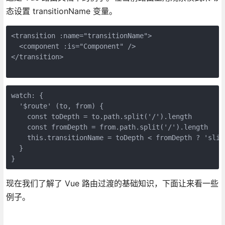
态设置 transitionName 变量。
<transition :name="transitionName">
  <component :is="Component" />
</transition>
watch: {
  '$route' (to, from) {
    const toDepth = to.path.split('/').length
    const fromDepth = from.path.split('/').length
    this.transitionName = toDepth < fromDepth ? 'slid
  }
}
现在我们了解了 Vue 路由过渡的基础知识，下面让来看一些
例子。