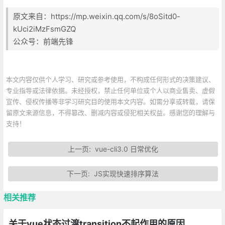
原文来自：https://mp.weixin.qq.com/s/8oSitd0-
kUci2iMzFsmGZQ
公众号：
前端先锋
本文内容仅供个人学习、研究或参考使用，不构成任何形式的决策建议、
专业指导或法律依据。未经授权，禁止任何单位或个人以商业售卖、虚假
宣传、侵权传播等非学习研究目的使用本文内容。如需分享或转载，请保
留原文来源信息，不得篡改、删减内容或侵犯相关权益。感谢您的理解与
支持！
上一页:
vue-cli3.0 日常优化
下一页:
JS实现快速排序算法
相关推荐
关于vue状态过渡transition不起作用的原因