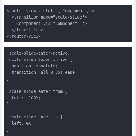
<router-view v-slot="{ Component }">
  <transition name="scale-slide">
    <component :is="Component" />
  </transition>
</router-view>
.scale-slide-enter-active,
.scale-slide-leave-active {
  position: absolute;
  transition: all 0.85s ease;
}
.scale-slide-enter-from {
  left: -100%;
}
.scale-slide-enter-to {
  left: 0%;
}