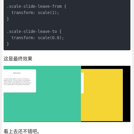
.scale-slide-leave-from {
  transform: scale(1);
}
.scale-slide-leave-to {
  transform: scale(0.8);
}
这是最终效果
看上去还不错吧。