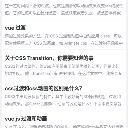
在一定时间内平滑的过渡，也就是圆滑的以动画效果改变css的属性
值。它的过渡可以由鼠标点击、焦点获取或者失去、被点击事件或
对元素的改变中触发；不能主动触发，只能被动触发
vue 过渡
添加过渡效果的方法：在 CSS 过渡和动画中自动应用 class，可以
配合使用第三方 CSS 动画库，如 Animate.css，在过渡钩子函数中
使用 JavaScript 直接操作 DOM，可以配合使用第三方 JavaScrip
t 动画库，如 Velocity.js
关于CSS Transition，你需要知道的事
CSS3的过渡属性，给web应用带来了简单优雅的动画，但是比起
初次相见，他（transition）有许多细则。在这片文章中，我将会专
研CSS3的过渡（transition）中更加复杂的部分，从链式和事件到
硬件加速和动画函数。
css过渡和css动画的区别是什么？
CSS3中出现很多新的特性，其中比较好玩的3D操作就是：过渡和
动画效果。那么css过渡和css动画的区别是什么？下面本篇文章就
来给大家介绍一下CSS中过渡和动画的区别，希望对大家有所帮
助。
vue.js 过渡和动画
Vue 在插入、更新或者移除 DOM 时，动态添加css类名来达到想要