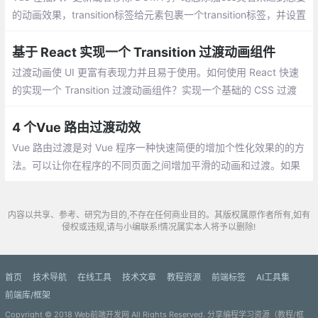
的动画效果，transition标签给元素包裹一个transition标签，并设置
name属性的值，这个值可以随意设置
基于 React 实现一个 Transition 过渡动画组件
过渡动画使 UI 更富有表现力并且易于使用。如何使用 React 快速
的实现一个 Transition 过渡动画组件？实现一个基础的 CSS 过渡
动画组件，通过切换 CSS 样式实现简单的动画效果，也就是通过添
加或移除某个 class 样式。
4 个Vue 路由过渡动效
Vue 路由过渡是对 Vue 程序一种快速简便的增加个性化效果的的方
法。可以让你在程序的不同页面之间增加平滑的动画和过渡。如果
使用得当，可以使你的程序显得更加专业，从而增强用户体验。
内容以共享、参考、研究为目的,不存在任何商业目的。其版权属原作者所有,如有
侵权或违规,请与小编联系!情况属实本人将予以删除!
首页
技术导航
在线工具
技术文章
教程资源
前端标签
AI工具集
前端库/框架