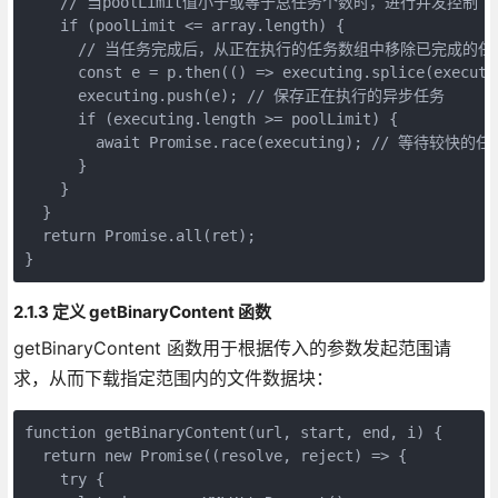
    // 当poolLimit值小于或等于总任务个数时，进行并发控制
    if (poolLimit <= array.length) {
      // 当任务完成后，从正在执行的任务数组中移除已完成的任
      const e = p.then(() => executing.splice(executi
      executing.push(e); // 保存正在执行的异步任务
      if (executing.length >= poolLimit) {
        await Promise.race(executing); // 等待较快
      }
    }
  }
  return Promise.all(ret);
}
2.1.3 定义 getBinaryContent 函数
getBinaryContent 函数用于根据传入的参数发起范围请
求，从而下载指定范围内的文件数据块：
function getBinaryContent(url, start, end, i) {
  return new Promise((resolve, reject) => {
    try {