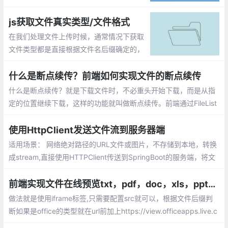
存储到本地文件系统中。另外还有个按钮，
点击它，从本地文件系统中读取一个文件并
js获取文件真实类型/文件格式
对内容进行分析。
在我们处理文件上传时候，通常情况下获取
文件类型都是直接根据文件名后缀确定的，
但是后缀名是可以随意修改的，比如界面要
上传的是图片文件，如果客户端将一个exe
什么是断点续传？前端如何实现文件的断点续传
文件改为gif后缀的文件，它照样可以上传上
什么是断点续传？就是下载文件时，不必重头开始下载，而是从指
去。
定的位置继续下载，这样的功能就叫做断点续传。前端通过FileList
对象获取到相应的文件，按照指定的分割方式将大文件分段，然后
一段一段地传给后端，后端再按顺序一段段将文件进行拼接。
使用HttpClient发送文件流到服务器端
适用场景： 网络绝对路径的URL文件或图片，不存储到本地，转换
成stream,直接使用HTTPClient传送到SpringBoot的服务端，将文
件存储下来，并返回一个文件地址。目前分层架构的系统越来越多
这种需求，所以记录下来以备不时之需。
前端实现文件在线预览txt，pdf，doc，xls，ppt几种格式
做法就是使用iframe标签,只需要配置src就可以，根据文件后缀判
断如果是office的类型就在url前加上https://view.officeapps.live.c
om/op/view.aspx?src=