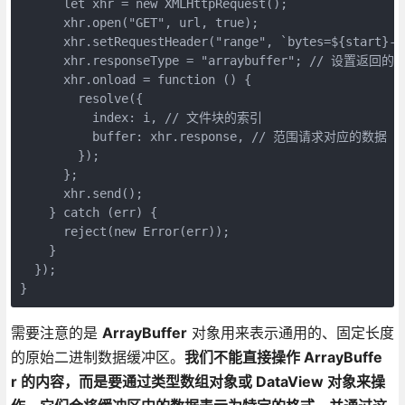
      let xhr = new XMLHttpRequest();
      xhr.open("GET", url, true);
      xhr.setRequestHeader("range", `bytes=${st
      xhr.responseType = "arraybuffer"; // 设置返回的
      xhr.onload = function () {
        resolve({
          index: i, // 文件块的索引
          buffer: xhr.response, // 范围请求对应的数据
        });
      };
      xhr.send();
    } catch (err) {
      reject(new Error(err));
    }
  });
}
需要注意的是
ArrayBuffer
对象用来表示通用的、固定长度
的原始二进制数据缓冲区。
我们不能直接操作 ArrayBuffe
r 的内容，而是要通过类型数组对象或 DataView 对象来操