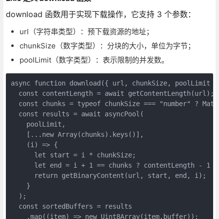
download 函数用于实现下载操作，它支持 3 个参数：
url（字符串类型）：预下载资源的地址；
chunkSize（数字类型）：分块的大小，单位为字节；
poolLimit（数字类型）：表示限制的并发数。
async function download({ url, chunkSize, poolLimit =
  const contentLength = await getContentLength(url);
  const chunks = typeof chunkSize === "number" ? Math
  const results = await asyncPool(
    poolLimit,
    [...new Array(chunks).keys()],
    (i) => {
      let start = i * chunkSize;
      let end = i + 1 == chunks ? contentLength - 1 :
      return getBinaryContent(url, start, end, i);
    }
  );
  const sortedBuffers = results
    .map((item) => new Uint8Array(item.buffer));