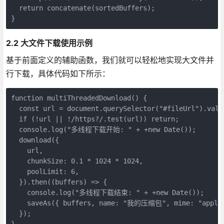
  return concatenate(sortedBuffers);
}
2.2 大文件下载使用示例
基于前面定义的辅助函数，我们就可以轻松地实现大文件并
行下载，具体代码如下所示：
function multiThreadedDownload() {
  const url = document.querySelector("#fileUrl").valu
  if (!url || !/https?/.test(url)) return;
  console.log("多线程下载开始: " + +new Date());
  download({
    url,
    chunkSize: 0.1 * 1024 * 1024,
    poolLimit: 6,
  }).then((buffers) => {
    console.log("多线程下载结束: " + +new Date());
    saveAs({ buffers, name: "我的压缩包", mime: "applic
  });
}