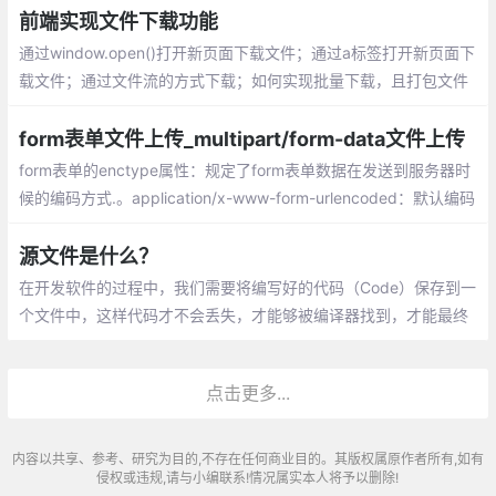
前端实现文件下载功能
通过window.open()打开新页面下载文件；通过a标签打开新页面下
载文件；通过文件流的方式下载；如何实现批量下载，且打包文件
form表单文件上传_multipart/form-data文件上传
form表单的enctype属性：规定了form表单数据在发送到服务器时
候的编码方式.。application/x-www-form-urlencoded：默认编码
方式，multipart/form-data：指定传输数据为二进制数据，例如图
片、mp3、文件，text/plain：纯文本的传输。空格转换为“+”，但
源文件是什么？
不支持特殊字符编码。
在开发软件的过程中，我们需要将编写好的代码（Code）保存到一
个文件中，这样代码才不会丢失，才能够被编译器找到，才能最终
变成可执行文件。这种用来保存代码的文件就叫做源文件（Source
File）。
点击更多...
内容以共享、参考、研究为目的,不存在任何商业目的。其版权属原作者所有,如有
侵权或违规,请与小编联系!情况属实本人将予以删除!