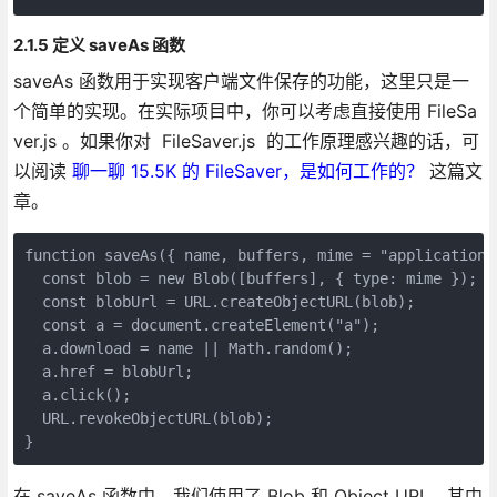
2.1.5 定义 saveAs 函数
saveAs 函数用于实现客户端文件保存的功能，这里只是一
个简单的实现。在实际项目中，你可以考虑直接使用 FileSa
ver.js 。如果你对 FileSaver.js 的工作原理感兴趣的话，可
以阅读
聊一聊 15.5K 的 FileSaver，是如何工作的？
这篇文
章。
function saveAs({ name, buffers, mime = "application/
  const blob = new Blob([buffers], { type: mime });
  const blobUrl = URL.createObjectURL(blob);
  const a = document.createElement("a");
  a.download = name || Math.random();
  a.href = blobUrl;
  a.click();
  URL.revokeObjectURL(blob);
}
在 saveAs 函数中，我们使用了 Blob 和 Object URL。其中