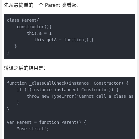
先从最简单的一个 Parent 类看起：
class Parent{

    constructor(){

        this.a = 1

           this.getA = function(){}

   }

}
转译之后的结果是：
function _classCallCheck(instance, Constructor) {

    if (!(instance instanceof Constructor)) {

        throw new TypeError("Cannot call a class as a 
    }

}

var Parent = function Parent() {

    "use strict";
