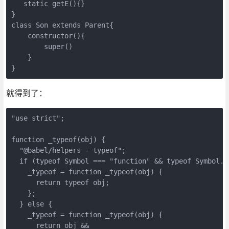
   static getE(){}

}

class Son extends Parent{

    constructor(){

        super()        

    }

}
就得到了：
"use strict";

function _typeof(obj) {

  "@babel/helpers - typeof";

  if (typeof Symbol === "function" && typeof Symbol.i
    _typeof = function _typeof(obj) {

      return typeof obj;

    };

  } else {

    _typeof = function _typeof(obj) {

      return obj &&
