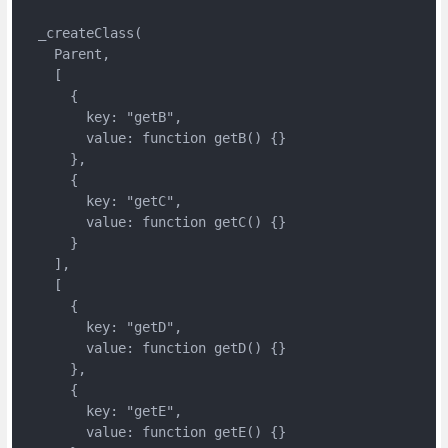
  _createClass(

    Parent,

    [

      {

        key: "getB",

        value: function getB() {}

      },

      {

        key: "getC",

        value: function getC() {}

      }

    ],

    [

      {

        key: "getD",

        value: function getD() {}

      },

      {

        key: "getE",

        value: function getE() {}
