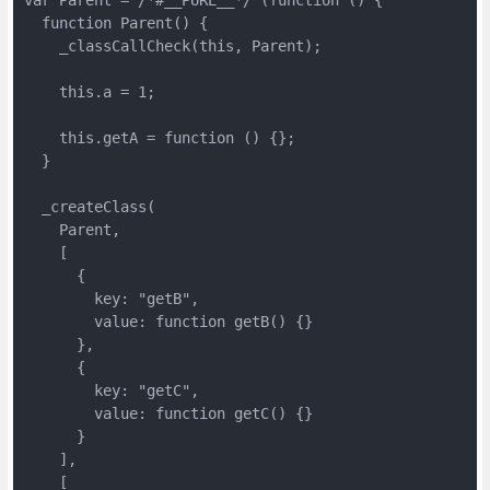
  function Parent() {

    _classCallCheck(this, Parent);

    this.a = 1;

    this.getA = function () {};

  }

  _createClass(

    Parent,

    [

      {

        key: "getB",

        value: function getB() {}

      },

      {

        key: "getC",

        value: function getC() {}

      }

    ],

    [
