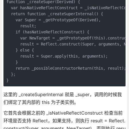
function _createSuper(Derived) {

  var hasNativeReflectConstruct = _isNativeReflectCons
  return function _createSuperInternal() {

    var Super = _getPrototypeOf(Derived),

      result;

    if (hasNativeReflectConstruct) {

      var NewTarget = _getPrototypeOf(this).constructo
      result = Reflect.construct(Super, arguments, New
    } else {

      result = Super.apply(this, arguments);

    }

    return _possibleConstructorReturn(this, result);

  };

}
这里的 _createSuperInternal 就是 _super，调用的时候我
们绑定了其内部的 this 为子类实例。
它首先会根据之前的 _isNativeReflectConstruct 检查当前
环境是否支持 Reflect，如果支持，则执行 result = Reflect.
construct(Super, arguments, NewTarget)，否则执行 resu