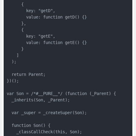
      {

        key: "getD",

        value: function getD() {}

      },

      {

        key: "getE",

        value: function getE() {}

      }

    ]

  );

  return Parent;

})();

var Son = /*#__PURE__*/ (function (_Parent) {

  _inherits(Son, _Parent);

  var _super = _createSuper(Son);

  function Son() {

    _classCallCheck(this, Son);
