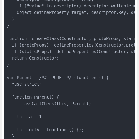
    if ("value" in descriptor) descriptor.writable = t
    Object.defineProperty(target, descriptor.key, desc
  }

}

function _createClass(Constructor, protoProps, staticP
  if (protoProps) _defineProperties(Constructor.protot
  if (staticProps) _defineProperties(Constructor, stat
  return Constructor;

}

var Parent = /*#__PURE__*/ (function () {

  "use strict";

  function Parent() {

    _classCallCheck(this, Parent);

    this.a = 1;

    this.getA = function () {};

  }
