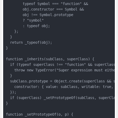
        typeof Symbol === "function" &&

        obj.constructor === Symbol &&

        obj !== Symbol.prototype

        ? "symbol"

        : typeof obj;

    };

  }

  return _typeof(obj);

}

function _inherits(subClass, superClass) {

  if (typeof superClass !== "function" && superClass !
    throw new TypeError("Super expression must either
  }

  subClass.prototype = Object.create(superClass && sup
    constructor: { value: subClass, writable: true, co
  });

  if (superClass) _setPrototypeOf(subClass, superClass
}

function _setPrototypeOf(o, p) {
