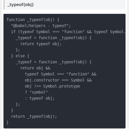
_typeof(obj)
function _typeof(obj) {

  "@babel/helpers - typeof";

  if (typeof Symbol === "function" && typeof Symbol.i
    _typeof = function _typeof(obj) {

      return typeof obj;

    };

  } else {

    _typeof = function _typeof(obj) {

      return obj &&

        typeof Symbol === "function" &&

        obj.constructor === Symbol &&

        obj !== Symbol.prototype

        ? "symbol"

        : typeof obj;

    };

  }

  return _typeof(obj);

}