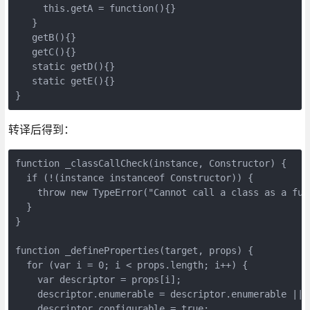
     this.getA = function(){}

   }

   getB(){}

   getC(){}

   static getD(){}

   static getE(){}

}
转译后得到：
function _classCallCheck(instance, Constructor) {

  if (!(instance instanceof Constructor)) {

    throw new TypeError("Cannot call a class as a func
  }

}

function _defineProperties(target, props) {

  for (var i = 0; i < props.length; i++) {

    var descriptor = props[i];

    descriptor.enumerable = descriptor.enumerable || f
    descriptor.configurable = true;
