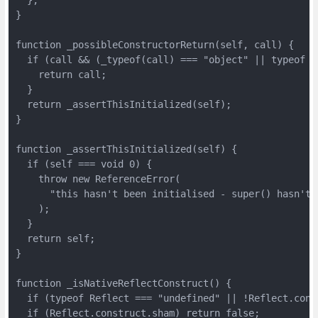
}

function _possibleConstructorReturn(self, call) {

  if (call && (_typeof(call) === "object" || typeof c
    return call;

  }

  return _assertThisInitialized(self);

}

function _assertThisInitialized(self) {

  if (self === void 0) {

    throw new ReferenceError(

      "this hasn't been initialised - super() hasn't b
    );

  }

  return self;

}

function _isNativeReflectConstruct() {

  if (typeof Reflect === "undefined" || !Reflect.const
  if (Reflect.construct.sham) return false;
