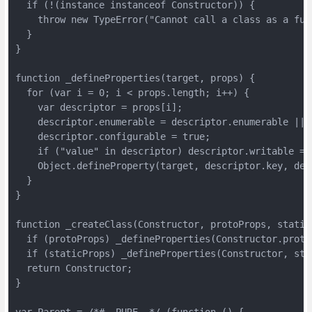
  if (!(instance instanceof Constructor)) {

    throw new TypeError("Cannot call a class as a func
  }

}

function _defineProperties(target, props) {

  for (var i = 0; i < props.length; i++) {

    var descriptor = props[i];

    descriptor.enumerable = descriptor.enumerable || f
    descriptor.configurable = true;

    if ("value" in descriptor) descriptor.writable = t
    Object.defineProperty(target, descriptor.key, desc
  }

}

function _createClass(Constructor, protoProps, staticP
  if (protoProps) _defineProperties(Constructor.protot
  if (staticProps) _defineProperties(Constructor, stat
  return Constructor;

}

var Parent = /*#__PURE__*/ (function () {
