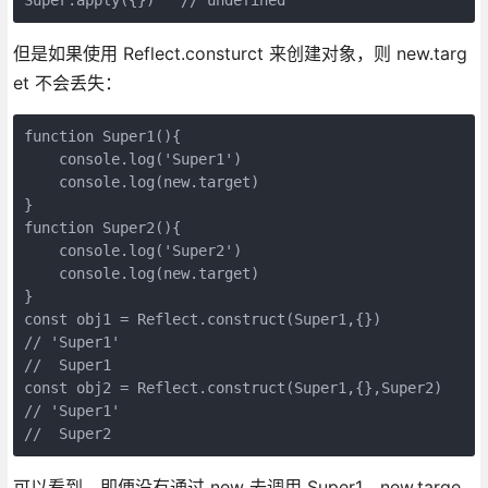
但是如果使用 Reflect.consturct 来创建对象，则 new.targ
et 不会丢失：
function Super1(){

    console.log('Super1')

    console.log(new.target)

}

function Super2(){

    console.log('Super2')

    console.log(new.target)

}

const obj1 = Reflect.construct(Super1,{})             
// 'Super1'

//  Super1

const obj2 = Reflect.construct(Super1,{},Super2)

// 'Super1'

//  Super2
可以看到，即便没有通过 new 去调用 Super1，new.targe