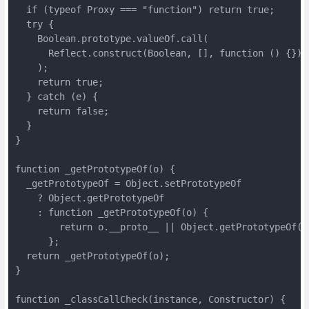
  if (typeof Proxy === "function") return true;

  try {

    Boolean.prototype.valueOf.call(

      Reflect.construct(Boolean, [], function () {})

    );

    return true;

  } catch (e) {

    return false;

  }

}

function _getPrototypeOf(o) {

  _getPrototypeOf = Object.setPrototypeOf

    ? Object.getPrototypeOf

    : function _getPrototypeOf(o) {

        return o.__proto__ || Object.getPrototypeOf(o)
      };

  return _getPrototypeOf(o);

}

function _classCallCheck(instance, Constructor) {
