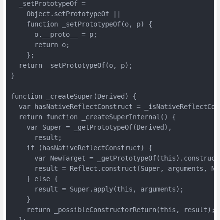
  _setPrototypeOf =

    Object.setPrototypeOf ||

    function _setPrototypeOf(o, p) {

      o.__proto__ = p;

      return o;

    };

  return _setPrototypeOf(o, p);

}

function _createSuper(Derived) {

  var hasNativeReflectConstruct = _isNativeReflectCons
  return function _createSuperInternal() {

    var Super = _getPrototypeOf(Derived),

      result;

    if (hasNativeReflectConstruct) {

      var NewTarget = _getPrototypeOf(this).constructo
      result = Reflect.construct(Super, arguments, New
    } else {

      result = Super.apply(this, arguments);

    }

    return _possibleConstructorReturn(this, result);

  };
