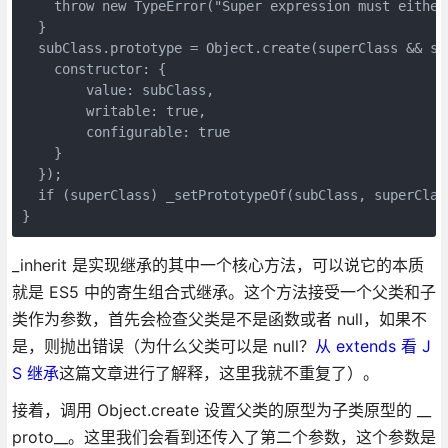
    throw new TypeError("Super expression must either
  }

  subClass.prototype = Object.create(superClass && sup
    constructor: { 

        value: subClass, 

        writable: true, 

        configurable: true 

    }

  });

  if (superClass) _setPrototypeOf(subClass, superClass
}
_inherit 是实现继承的其中一个核心方法，可以说它的本质
就是 ES5 中的寄生组合式继承。这个方法接受一个父类和子
类作为参数，首先会检查父类是不是函数或者 null，如果不
是，则抛出错误（为什么父类可以是 null？
从 extends 看 J
S 继承
这篇文章进行了解释，这里我就不重复了）。
接着，调用 Object.create 设置父类的原型为子类原型的 __
proto__。这里我们会看到还传入了第二个参数，这个参数是