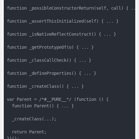
function _possibleConstructorReturn(self, call) { ... 
function _assertThisInitialized(self) { ... }

function _isNativeReflectConstruct() { ... }

function _getPrototypeOf(o) { ... }

function _classCallCheck() { ... }

function _defineProperties() { ... }

function _createClass() { ... }

var Parent = /*#__PURE__*/ (function () {

  function Parent() { ... }

  _createClass(...);

  return Parent;

})();
