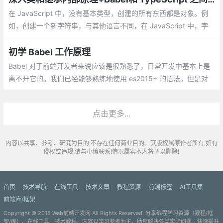
在 JavaScript 中，没有基本类型，创建的所有东西都是对象。例
如，创建一个新字符串，与其他语言不同，在 JavaScript 中，字
符串或数字的声明会自动创建一个封装值的对象，并提供不同的方
法，甚至可以在基本类型上执行这些方法。
初学 Babel 工作原理
Babel 对于前端开发者来说应该是很熟悉了，日常开发中基本上是
离不开它的。我们已经能够熟练地使用 es2015+ 的语法。但是对
于浏览器来说，可能和它们还不够熟悉，我们得让浏览器理解它
们，这就需要 Babel
点击更多...
内容以共享、参考、研究为目的,不存在任何商业目的。其版权属原作者所有,如有
侵权或违规,请与小编联系!情况属实本人将予以删除!
首页
技术导航
在线工具
技术文章
教程资源
前端标签
AI工具集
前端库/框架