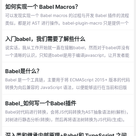
引入babel-polyfill来模拟实现这些对象、方法。
如何实现一个 Babel Macros？
可以发现实现一个 Babel macros 的过程与开发 Babel 插件的流程
类似，都是对 AST 进行操作。babel-plugin-macro 只是提供一个
在“外部”进行 AST 修改的方式，通过这种方式能够灵活的对 Babel
编译时进行拓展
入门babel，我们需要了解些什么
说实话，我从工作开始就一直在接触babel，然而对于babel并没有
一个清晰的认识，只知道babel是用于编译javascript，让开发者能
使用超前的ES6+语法进行开发。自己配置babel的时候，总是遇到
很多困惑，下面我就以babel@7为例
Babel是什么？
Babel 是一个工具链，主要用于将 ECMAScript 2015+ 版本的代码
转换为向后兼容的 JavaScript 语法，以便能够运行在当前和旧版
本的浏览器或其他环境中。下面列出的是 Babel 能为你做的事情
Babel_如何写一个Babel插件
Babel对代码进行转换，会将JS代码转换为AST抽象语法树(解析)，
对树进行静态分析(转换)，然后再将语法树转换为JS代码(生成)。
每一层树被称为节点。每一层节点都会有type属性，用来描述节点
的类型。其他属性用来进一步描述节点的类型。
深入类和继承内部原理+Babel和 TypeScript 之间转换