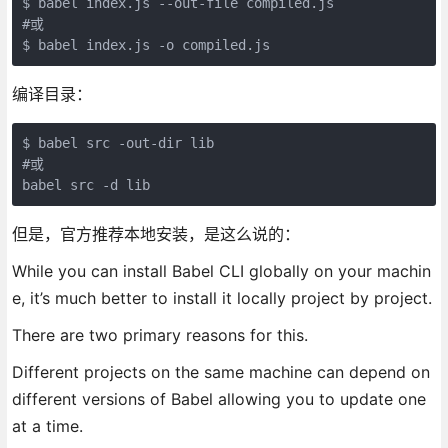
$ babel index.js --out-file compiled.js

#或

$ babel index.js -o compiled.js
编译目录：
$ babel src -out-dir lib

#或

babel src -d lib
但是，官方推荐本地安装，是这么说的：
While you can install Babel CLI globally on your machin
e, it’s much better to install it locally project by project.
There are two primary reasons for this.
Different projects on the same machine can depend on
different versions of Babel allowing you to update one
at a time.