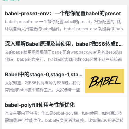
babel-preset-env：一个帮你配置babel的preset
babel-preset-env 一个帮你配置babel的preset，根据配置的目标
环境自动采用需要的babel插件。babel-preset-env 功能类似 bab
el-preset-latest，优点是它会根据目标环境选择不支持的新特性来
转译
深入理解Babel原理及其使用，babel把ES6转成ES5的原理是什么？
文的babel使用场景局限于babel配合webpack来转译输出es5的js
代码，babel的命令行、以代码形式调用或node环境下这些统统都
不会涉及。Babel使用的难点主要在于理解polyfill、runtime和core
-js。
Babel中的stage-0,stage-1,stage-2以及stage-3的作用（转）
大家知道，将ES6代码编译为ES5时，我们
常用到Babel这个编译工具。大家参考一些
网上的文章或者官方文档，里面常会建议大
家在.babelrc中输入如下代码
babel-polyfill使用与性能优化
本文主要内容包括：什么是babel-polyfill，如何使用，如何通过按
需加载进行性能优化。babel只负责语法转换，比如将ES6的语法转
换成ES5。但如果有些对象、方法，浏览器本身不支持，此时需要