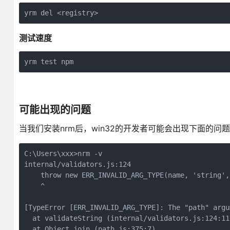
yrm del <registry>
测试速度
yrm test npm
可能出现的问题
当我们安装nrm后，win32的开发者可能会出现下面的问
C:\Users\xxx>nrm -v

internal/validators.js:124

    throw new ERR_INVALID_ARG_TYPE(name, 'string', 
    ^

[TypeError [ERR_INVALID_ARG_TYPE]: The "path" argu
  at validateString (internal/validators.js:124:11)
  at Object.join (path.js:375:7)
