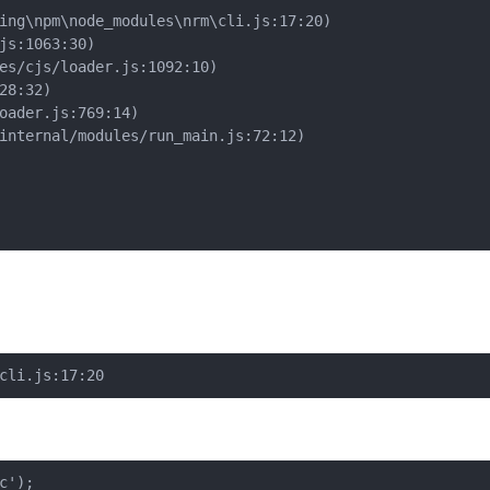
ing\npm\node_modules\nrm\cli.js:17:20)

s:1063:30)

es/cjs/loader.js:1092:10)

8:32)

oader.js:769:14)

internal/modules/run_main.js:72:12)

cli.js:17:20
'); 
