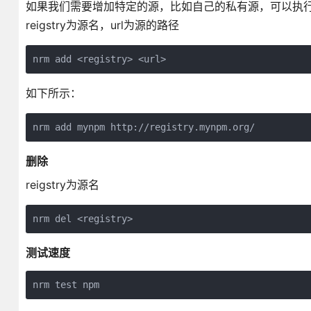
如果我们需要增加特定的源，比如自己的私有源，可以执
reigstry为源名，url为源的路径
nrm add <registry> <url>
如下所示：
nrm add mynpm http://registry.mynpm.org/
删除
reigstry为源名
nrm del <registry>
测试速度
nrm test npm