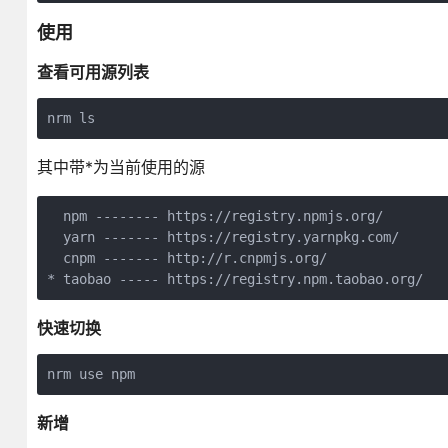
使用
查看可用源列表
nrm ls
其中带*为当前使用的源
  npm -------- https://registry.npmjs.org/

  yarn ------- https://registry.yarnpkg.com/

  cnpm ------- http://r.cnpmjs.org/

* taobao ----- https://registry.npm.taobao.org/
快速切换
nrm use npm
新增