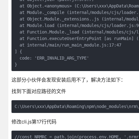
  at Object.<anonymous> (C:\Users\xxx\AppData\Roam
  at Module._compile (internal/modules/cjs/loader.j
  at Object.Module._extensions..js (internal/modul
  at Module.load (internal/modules/cjs/loader.js:92
  at Function.Module._load (internal/modules/cjs/l
  at Function.executeUserEntryPoint [as runMain] (
  at internal/main/run_main_module.js:17:47

] {

  code: 'ERR_INVALID_ARG_TYPE'

}
这部分小伙伴会发现安装后用不了，解决方法如下：
找到下面对应路径的文件
C:\Users\xxx\AppData\Roaming\npm\node_modules\nrm\
修改cli.js第17行代码
//const NRMRC = path.join(process.env.HOME, '.nrmrc