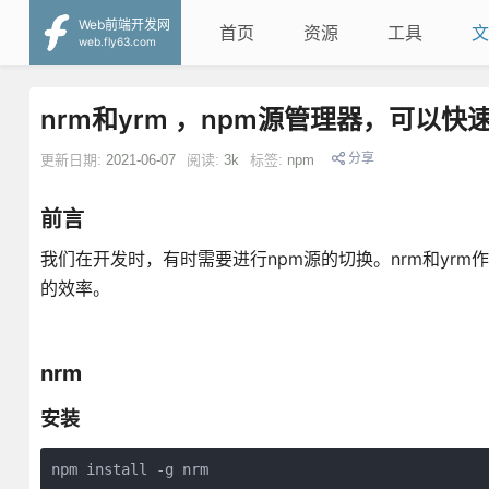
Web前端开发网
首页
资源
工具
文
web.fly63.com
nrm和yrm ，npm源管理器，可以
分享
更新日期:
2021-06-07
阅读:
3k
标签:
npm
前言
我们在开发时，有时需要进行npm源的切换。nrm和yrm作为
的效率。
nrm
安装
npm install -g nrm