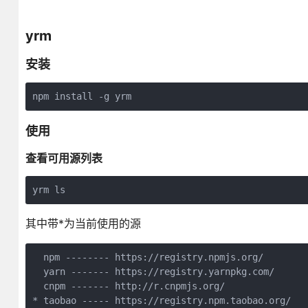
yrm
安装
npm install -g yrm
使用
查看可用源列表
yrm ls
其中带*为当前使用的源
  npm -------- https://registry.npmjs.org/

  yarn ------- https://registry.yarnpkg.com/

  cnpm ------- http://r.cnpmjs.org/

* taobao ----- https://registry.npm.taobao.org/