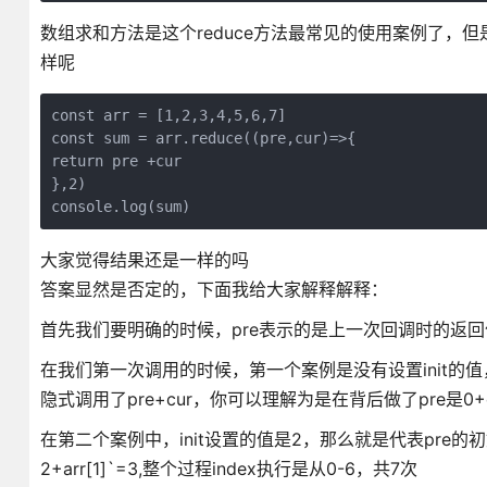
数组求和方法是这个reduce方法最常见的使用案例了，但
样呢
const arr = [1,2,3,4,5,6,7]

const sum = arr.reduce((pre,cur)=>{

return pre +cur

},2)

console.log(sum)
大家觉得结果还是一样的吗
答案显然是否定的，下面我给大家解释解释：
首先我们要明确的时候，pre表示的是上一次回调时的返回值
在我们第一次调用的时候，第一个案例是没有设置init的值，
隐式调用了pre+cur，你可以理解为是在背后做了pre是0+
在第二个案例中，init设置的值是2，那么就是代表pre的
2+arr[1]`=3,整个过程index执行是从0-6，共7次