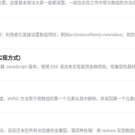
出现的位置。这里基本用法大家一般都清楚，一般在实际工作中常与数组的方法
引直接设置数组项时，例如arr[indexofitem]=newValue；修
实现方式）
JavaScript 版本，使用 ES5 语法来实现虽然会麻烦些，但兼容性
。shift() 方法用于把数组的第一个元素从其中删除，并返回第一个元素的值。
10)方法，目前还未在所有浏览器完全兼容。第四种处理：用 reduce 实现数组的 