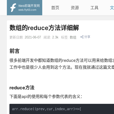
Web前端开发网
首页
资源
工具
文
web.fly63.com
数组的reduce方法详细解
分享
更新日期:
2021-06-07
阅读:
2.3k
标签:
数组
前言
很多前端开发中都知道数组的reduce方法可以用来给
工作中也是很少人会用到这个方法。现在我就通过这篇文
reduce方法
下面是api的使用和每个参数代表的含义：
arr.reduce((prev,cur,index,arr)=>{
