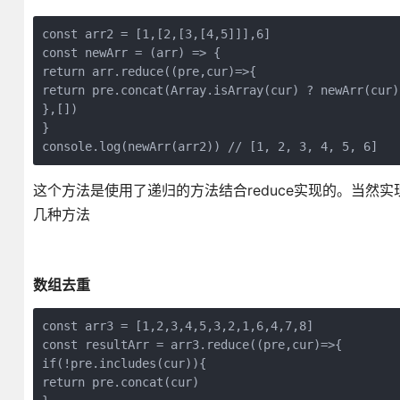
const arr2 = [1,[2,[3,[4,5]]],6]

const newArr = (arr) => {

return arr.reduce((pre,cur)=>{

return pre.concat(Array.isArray(cur) ? newArr(cur) 
},[])

}

console.log(newArr(arr2)) // [1, 2, 3, 4, 5, 6]
这个方法是使用了递归的方法结合reduce实现的。当
几种方法
数组去重
const arr3 = [1,2,3,4,5,3,2,1,6,4,7,8]

const resultArr = arr3.reduce((pre,cur)=>{

if(!pre.includes(cur)){

return pre.concat(cur)
