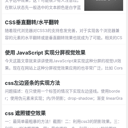
文字选中效果，这个可能很少有人注意过。
在默认状态先一般选中的文本颜色是白字蓝
底的，不过可以通过CSS进行设置。::select
ion定义元素上的伪选择器，以便在选定元素
CSS垂直翻转/水平翻转
时设置其中文本的样式。
随着现代浏览器对CSS3的支持愈发完善，对于实现各个浏览器兼
容的元素的水平翻转或是垂直翻转效果也就成为了可能。相关的CS
S代码如下：
使用 JavaScript 实现分屏视觉效果
今天这篇文章就来讲讲使用JavaScript来实现这种分屏的视觉UI效
果。现在在网站上这种分屏视觉效果应用的也非常广泛，比如 Cors
air website。
css左边竖条的实现方法
问题描述：在只使用一个标签的情况下实现左边竖线。使用borde
r；使用伪元素来实现；内/外阴影；drop-shadow；渐变 linearGra
dient
css 遮照镂空效果
一：最简单最粗暴的方法！截图！二：利用css3的阴影效果。三：