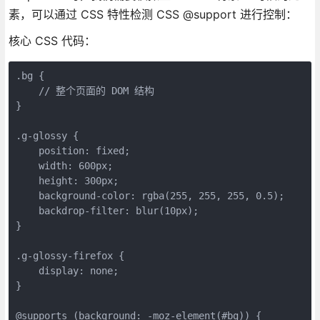
素，可以通过 CSS 特性检测 CSS @support 进行控制：
核心 CSS 代码：
.bg {

    // 整个页面的 DOM 结构

}

.g-glossy {

    position: fixed;

    width: 600px;

    height: 300px;

    background-color: rgba(255, 255, 255, 0.5);

    backdrop-filter: blur(10px);

}

.g-glossy-firefox {

    display: none;

}

@supports (background: -moz-element(#bg)) {
