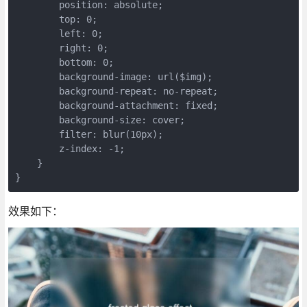
        position: absolute;

        top: 0;

        left: 0;

        right: 0;

        bottom: 0;

        background-image: url($img);

        background-repeat: no-repeat;

        background-attachment: fixed;

        background-size: cover;

        filter: blur(10px);

        z-index: -1;

    }

效果如下：