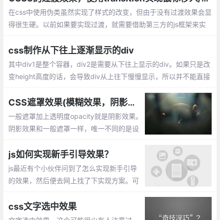
果。
在css中使用伪类虽然实现了样式的改变，但由于没有过渡效果会显
得很生硬。以前如果要实现过渡，就需要借助第三方的js框架来实
现。现在只需要使用CSS3的过渡（transition）功能，就可以从一
组样式平滑的切换到另一组样式。
css制作从下往上逐渐显示的div
其中div1是整个容器，div2是需要从下往上显示的div。如果只是改
变height高度的话，会导致div从上往下慢慢显示，所以并不能直接
设置div2的高度来达成效果，此时我们需要一个遮罩mask来帮助di
v2达成想要的效果。
CSS遮罩效果(模糊效果，阴影效果，毛玻璃效果)
一般遮罩加上透明度opacity就是阴影效果。
阴影效果和一般遮罩一样，唯一不同的是设
置.mask遮罩的背景色用rgba()表示，当然h
sla()也是可以的。模糊效果(毛玻璃效果) 通
js如何实现新手引导效果？
过 filter来实现
js最近有个小伙伴问到了怎么实现新手引导
的效果，然后便去网上找了下实现方案。可
以通过css的border来实现。
css文字选中效果