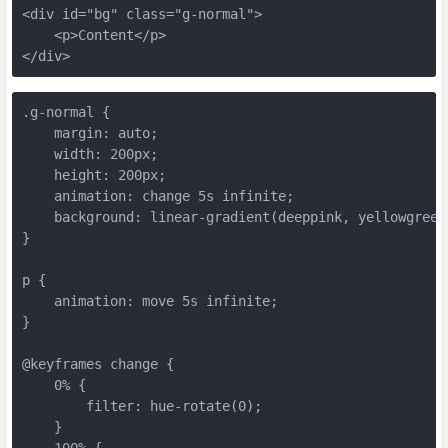
<div id="bg" class="g-normal">

    <p>Content</p>

.g-normal {

    margin: auto;

    width: 200px;

    height: 200px;

    animation: change 5s infinite;

    background: linear-gradient(deeppink, yellowgreen)
}

p {

    animation: move 5s infinite;

}

@keyframes change {

    0% {

        filter: hue-rotate(0);

    }

    100% {
