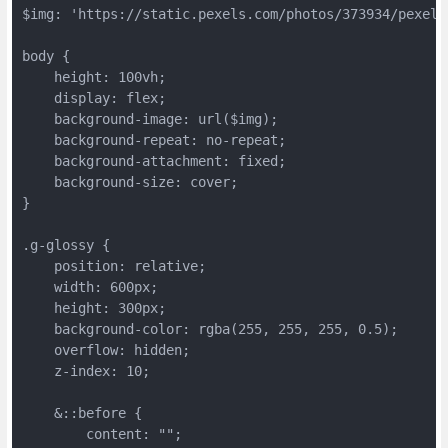
$img: 'https://static.pexels.com/photos/373934/pexels-
body {

    height: 100vh;

    display: flex;

    background-image: url($img);

    background-repeat: no-repeat;

    background-attachment: fixed;

    background-size: cover;

}

.g-glossy {

    position: relative;

    width: 600px;

    height: 300px;

    background-color: rgba(255, 255, 255, 0.5);

    overflow: hidden;

    z-index: 10;

    &::before {

        content: "";
