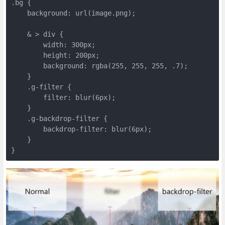
.bg {

    background: url(image.png);

    & > div {

        width: 300px;

        height: 200px;

        background: rgba(255, 255, 255, .7);

    }

    .g-filter {

        filter: blur(6px);

    }

    .g-backdrop-filter {

        backdrop-filter: blur(6px);

    }
