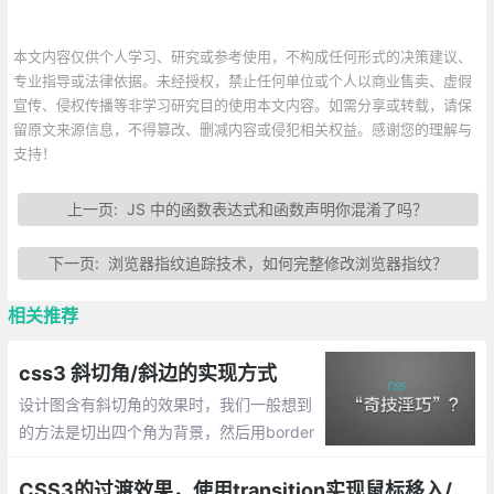
本文内容仅供个人学习、研究或参考使用，不构成任何形式的决策建议、
专业指导或法律依据。未经授权，禁止任何单位或个人以商业售卖、虚假
宣传、侵权传播等非学习研究目的使用本文内容。如需分享或转载，请保
留原文来源信息，不得篡改、删减内容或侵犯相关权益。感谢您的理解与
支持！
上一页:
JS 中的函数表达式和函数声明你混淆了吗？
下一页:
浏览器指纹追踪技术，如何完整修改浏览器指纹？
相关推荐
css3 斜切角/斜边的实现方式
设计图含有斜切角的效果时，我们一般想到
的方法是切出四个角为背景，然后用border
连起来，这样就能显示出该效果了，那么直
接使用css呢？下面就整理css做斜边的效
CSS3的过渡效果，使用transition实现鼠标移入/移出效果