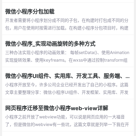
文部分监听touchstart、touchmove、touchend触摸事件
微信小程序分包加载
开发者需要将小程序划分成不同的子包，在构建时打包成不同的分
包，用户在使用时按需进行加载。在构建小程序分包项目时，构建
会输出一个或多个分包。每个使用分包小程序必须包含一个主包，
所谓的主包，即放置默认启动页/TabBar 页面
微信小程序_实现动画旋转的多种方式
三种办法实现小程序的动画效果： 每帧setData()、使用Animation
实现旋转效果、使用keyfreams。在wxss中通过控制transform组
件的属性，来实现旋转效果，我也是采用的这种方式，性能上面提
示非常多
微信小程序UI组件、实用库、开发工具、服务端、Demo整理分享
小程序开放至今，许多公司企业已经开发出了自己的小程序。这篇
文章主要整理分享：微信小程序UI组件、开发框架、实用库、开发
工具、服务端、Demo等
网页程序迁移至微信小程序web-view详解
小程序之前开放了webview功能，可以说是网页应用的一大福音
了，但是微信的webview有一些坑，这篇文章就是列举一下我在开
发过程中遇到的一些问题以及我找到的一些解决方案。