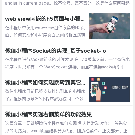
andler in current page... 惊不惊喜，意不意外，这是什么原因引起
的呢？下面就整排查错误的解决办法。
web view内嵌的h5页面与小程序直接相互跳转的实现
在小程序中使用web-view组件嵌套的H5页
面，如何实现和小程序页面之间的相互跳转
呢？下面就简单介绍下如何实现的，希望能
帮助到您
微信小程序Socket的实现_基于socket-io
在小程序进行socket链接的时候发现:在1.7.0版本之前，一个微信小
程序同时只能有一个 WebSocket 连接，而且在连接socket的时
候，发现在还没有进行subscribe的情况下，就直接进行了广播，并
且自动关闭了socket连接。
微信小程序如何实现跳转到其它小程序的功能
微信小程序目前已经支持跳出到其它小程序
了。但是前提是2个小程序必须被同一个公
众号关联，如果没有关联则无法打开，下面
就实现小程序之间相互跳转的步骤。
微信小程序实现右侧菜单的功能效果
这篇文章主要讲解微信小程序如何实现 侧边栏滑动 功能 ，首先实
现的思路为：wxml页面结构分为2层：侧边栏菜单、正文部分；正