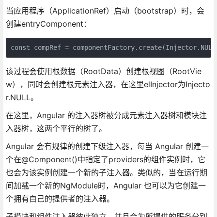
当应用程序（ApplicationRef）启动（bootstrap）时，会
创建entryComponent：
const compRef = componentFactory.create(Injector.NULL
该过程会使用根数据（RootData）创建根视图（RootVie
w），同时会创建根元素注入器，在这里elInjector为Injecto
r.NULL。
在这里，Angular 的注入器树被分成元素注入器树和模块注
入器树，这两个平行的树了。
Angular 会有规律的创建下级注入器，每当 Angular 创建一
个在@Component()中指定了providers的组件实例时，它
也会为该实例创建一个新的子注入器。类似的，当在运行期
间加载一个新的NgModule时，Angular 也可以为它创建一
个拥有自己的提供者的注入器。
子模块和组件注入器彼此独立，并且会为所提供的服务分别