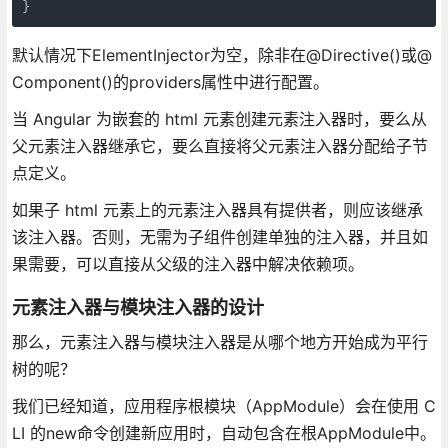
}
默认情况下ElementInjector为空，除非在@Directive()或@
Component()的providers属性中进行配置。
当 Angular 为嵌套的 html 元素创建元素注入器时，要么从
父元素注入器继承它，要么直接将父元素注入器分配给子节
点定义。
如果子 html 元素上的元素注入器具有提供者，则应该继承
该注入器。否则，无需为子组件创建单独的注入器，并且如
果需要，可以直接从父级的注入器中解决依赖项。
元素注入器与模块注入器的设计
那么，元素注入器与模块注入器是从哪个地方开始成为平行
树的呢？
我们已经知道，应用程序根模块（AppModule）会在使用 C
LI 的new命令创建新应用时，自动包含在根AppModule中。