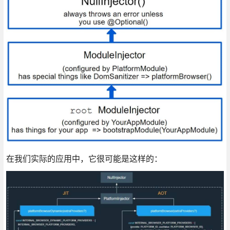
在我们实际的应用中，它很可能是这样的：