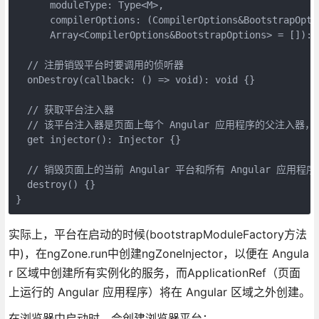
      moduleType: Type<M>,
      compilerOptions: (CompilerOptions&BootstrapOpti
      Array<CompilerOptions&BootstrapOptions> = []): 
  // 注册销毁平台时要调用的侦听器
  onDestroy(callback: () => void): void {}
  // 获取平台注入器
  // 该平台注入器是页面上每个 Angular 应用程序的父注入器
  get injector(): Injector {}
  // 销毁页面上的当前 Angular 平台和所有 Angular 
  destroy() {}
}
实际上，平台在启动的时候(bootstrapModuleFactory方法
中)，在ngZone.run中创建ngZoneInjector，以便在 Angula
r 区域中创建所有实例化的服务，而ApplicationRef（页面
上运行的 Angular 应用程序）将在 Angular 区域之外创建。
在浏览器中启动时，会创建浏览器平台：