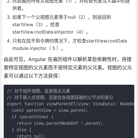
然后遍历所有父视图元素（1），并检查元素注入器中的提
供者。
如果下一个父视图元素等于null（2），则返回到
startView（3），检查
startView.rootData.elnjector（4）。
只有在找不到令牌的情况下，才检查startView.rootData
module.injector（ 5 ）。
由此可见，Angular 在遍历组件以解析某些依赖性时，将搜
索特定视图的父元素而不是特定元素的父元素。视图的父元
素可以通过以下方法获得：
// 对于组件视图，这是宿主元素
// 对于嵌入式视图，这是包含视图容器的父节点的索引
export function viewParentEl(view: ViewData): NodeDef
  const parentView = view.parent;
  if (parentView) {
    return view.parentNodeDef !.parent;
  } else {
    return null;