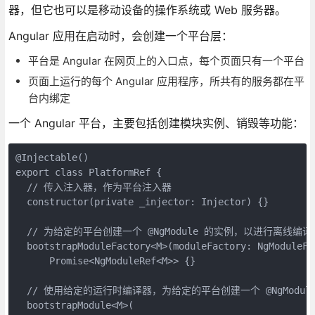
器，但它也可以是移动设备的操作系统或 Web 服务器。
Angular 应用在启动时，会创建一个平台层：
平台是 Angular 在网页上的入口点，每个页面只有一个平台
页面上运行的每个 Angular 应用程序，所共有的服务都在平
台内绑定
一个 Angular 平台，主要包括创建模块实例、销毁等功能：
@Injectable()
export class PlatformRef {
  // 传入注入器，作为平台注入器
  constructor(private _injector: Injector) {}
  // 为给定的平台创建一个 @NgModule 的实例，以进行离线编译
  bootstrapModuleFactory<M>(moduleFactory: NgModuleFa
      Promise<NgModuleRef<M>> {}
  // 使用给定的运行时编译器，为给定的平台创建一个 @NgModul
  bootstrapModule<M>(