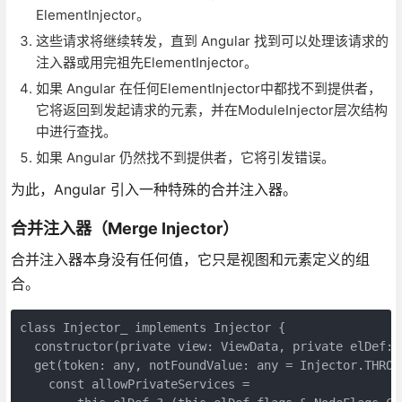
ElementInjector。
这些请求将继续转发，直到 Angular 找到可以处理该请求的
注入器或用完祖先ElementInjector。
如果 Angular 在任何ElementInjector中都找不到提供者，
它将返回到发起请求的元素，并在ModuleInjector层次结构
中进行查找。
如果 Angular 仍然找不到提供者，它将引发错误。
为此，Angular 引入一种特殊的合并注入器。
合并注入器（Merge Injector）
合并注入器本身没有任何值，它只是视图和元素定义的组
合。
class Injector_ implements Injector {
  constructor(private view: ViewData, private elDef: 
  get(token: any, notFoundValue: any = Injector.THROW
    const allowPrivateServices =