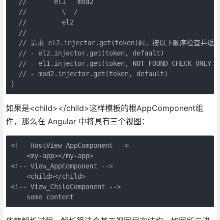
  //       el1   mod2
  //         \  /
  //         el2
  //
  // 请求 el2.injector.get(token)时，按以下顺序检查
  // - el2.injector.get(token, default)
  // - el1.injector.get(token, NOT_FOUND_CHECK_ONLY_E
  // - mod2.injector.get(token, default)
}
如果是<child></child>这样模板的根AppComponent组
件，那么在 Angular 中将具有三个视图：
<!-- HostView_AppComponent -->
    <my-app></my-app>
<!-- View_AppComponent -->
    <child></child>
<!-- View_ChildComponent -->
    some content