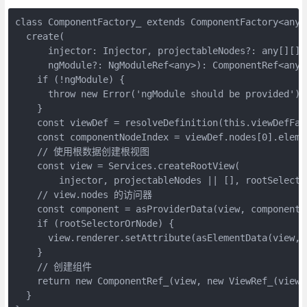
class ComponentFactory_ extends ComponentFactory<any>
  create(
      injector: Injector, projectableNodes?: any[][],
      ngModule?: NgModuleRef<any>): ComponentRef<any>
    if (!ngModule) {
      throw new Error('ngModule should be provided');
    }
    const viewDef = resolveDefinition(this.viewDefFac
    const componentNodeIndex = viewDef.nodes[0].eleme
    // 使用根数据创建根视图
    const view = Services.createRootView(
        injector, projectableNodes || [], rootSelecto
    // view.nodes 的访问器
    const component = asProviderData(view, componentN
    if (rootSelectorOrNode) {
      view.renderer.setAttribute(asElementData(view, 
    }
    // 创建组件
    return new ComponentRef_(view, new ViewRef_(view)
  }