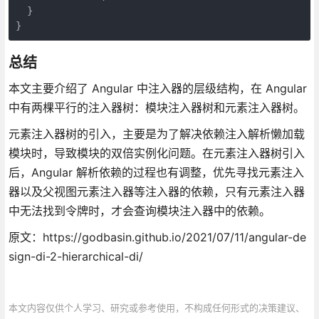
  }
}
总结
本文主要介绍了 Angular 中注入器的层级结构，在 Angular
中有两棵平行的注入器树：模块注入器树和元素注入器树。
元素注入器树的引入，主要是为了解决依赖注入解析懒加载
模块时，导致模块的双倍实例化问题。在元素注入器树引入
后，Angular 解析依赖的过程也有调整，优先寻找元素注入
器以及父视图元素注入器等注入器的依赖，只有元素注入器
中无法找到令牌时，才会查询模块注入器中的依赖。
原文：https://godbasin.github.io/2021/07/11/angular-de
sign-di-2-hierarchical-di/
本文内容仅供个人学习、研究或参考使用，不构成任何形式的决策建议、