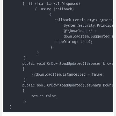
        {  if (!callback.IsDisposed)  

　　　　　　　　{  using (callback)  

　　　　　　　　　　　　{

                    　　callback.Continue(@"C:\Users\"
                            System.Security.Principal
                            @"\Downloads\" +

                            downloadItem.SuggestedFile
                        showDialog: true);

                　　  }  

　　　　　　　　 }  

　　　　　}

        public void OnDownloadUpdated(IBrowser browse
        {

　　　　　　  //downloadItem.IsCancelled = false;  

　　　　　}

        public bool OnDownloadUpdated(CefSharp.Downloa
        { 

　　　　　　　return false; 

　　　　　}

  }