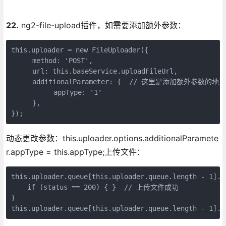
22.
ng2-file-upload插件，如需要添加额外参数：
this.uploader = new FileUploader({

　　　method: 'POST',

　　　url: this.baseService.uploadFileUrl,

　　　additionalParameter: {  // 这里是添加额外参数的地方

　　　　　　appType: '1'

　　　},

});
动态更改参数：this.uploader.options.additionalParamete
r.appType = this.appType;上传文件：
this.uploader.queue[this.uploader.queue.length - 1].o
    if (status == 200) { }  // 上传文件成功

}

this.uploader.queue[this.uploader.queue.length - 1].u