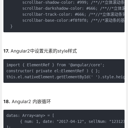
　　　　scrollbar-shadow-color: #999; /**//*立体滚动条
　　　　scrollbar-darkshadow-color: #666; /**//*立
　　　　scrollbar-track-color: #666; /**//*立体滚动条背
　　　　scrollbar-base-color:#f8f8f8; /**//*滚动条的基本
　}
17.
Angular2中设置元素的style样式
import { ElementRef } from '@angular/core';

constructor( private el:ElementRef ) { };

this.el.nativeElement.getElementById(' ').style.heigh
18.
Angular2 内嵌循环
datas: Array<any> = [

      { num: 1, date: "2017-04-12", sellNum: "1231234
];
