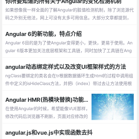
你所要知道的所有关于Angular的变化检测机制
如果想像我一样全面的了解Angular的脏值检测机制，除了浏览源代
码之外别无他法，网上可没有太多可用信息。大部分文章都提到，
Angular中每个组件都自带一个脏值检测器，但是它们都仅仅停留在
脏值检测的策略和案例的使用，并没有做太多的深入。
Angular 6的新功能，特点介绍
Angular 6目的是为了使Angular变得更小，更快，更易于使用。An
gular 6版本更加关注底层框架和工具链，同时加快了工具链在Ang
ular中的运行速度，除此以外，这次更新还包括框架包
angular动态绑定样式以及改变UI框架样式的方法
ngClass要绑定的类名会在tr根据数据循环生成html的过程中调用组
件中定义的isHideClass方法，并把i（index）带过去让方法使用根
据方法逻辑返回的类名去绑定写好的样式
Angular HMR(热模块替换)功能实现方法
在使用Angular的时候，希望能像VUE那样，
修改代码后浏览器不刷新，页面对应修改的
组件自动更新的功能。这个功能的名字时H
MR (hot module replace)。稍微研究了一
angular.js和vue.js中实现函数去抖