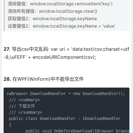
清除键值：window.localStorage.removeItem(‘key’)
清除所有键值：window.localStorage.clear()
获取键值2：window.localStorage.keyName
设置键值2：window.localStorage.keyName = ‘value’
27.
导出csv中文乱码: var uri = 'data:text/csv;charset=utf
-8,\uFEFF' + encodeURIComponent(csv);
28.
在WPF(WinForm)中不能导出文件
cwBrowser.DownloadHandler = new DownloadHandler();

 /// <summary>  

 /// 下载文件  

 /// </summary>  

 public class DownloadHandler : IDownloadHandler

 {

        public void OnBeforeDownload(IBrowser browser