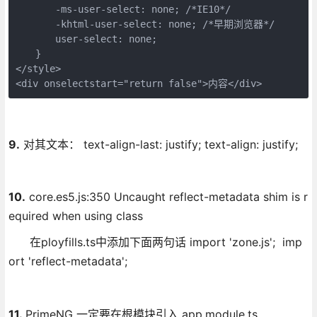
　　　　-ms-user-select: none; /*IE10*/

　　　　-khtml-user-select: none; /*早期浏览器*/

　　　　user-select: none;

　　}

</style>

<div onselectstart="return false">内容</div>
9.
对其文本： text-align-last: justify; text-align: justify;
10.
core.es5.js:350 Uncaught reflect-metadata shim is r
equired when using class
在ployfills.ts中添加下面两句话 import 'zone.js'; imp
ort 'reflect-metadata';
11.
PrimeNG 一定要在根模块引入 app.module.ts