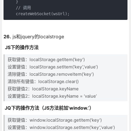
    }

    // 调用

    createWebSocket(wsUrl);
26.
js和jquery的localstroge
JS
下的操作方法
获取键值：localStorage.getItem(‘key’)
设置键值：localStorage.setItem(‘key’,’value’)
清除键值：localStorage.removeItem(‘key’)
清除所有键值：localStorage.clear()
获取键值2：localStorage.keyName
设置键值2：localStorage.keyName = ‘value’
JQ
下的操作方法（JS
方法前加’window.’
）
获取键值：window.localStorage.getItem(‘key’)
设置键值：window.localStorage.setItem(‘key’,’value’)