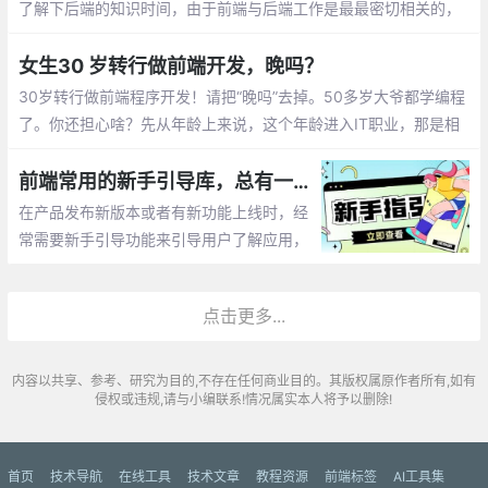
了解下后端的知识时间，由于前端与后端工作是最最密切相关的，
多学习些后端知识对自身也是大有好处的。当然除了上述这些，计
算机网络、数据结构和算法、计算机组成和原理、离散数学等知识
女生30 岁转行做前端开发，晚吗？
都要涉及。
30岁转行做前端程序开发！请把“晚吗”去掉。50多岁大爷都学编程
了。你还担心啥？先从年龄上来说，这个年龄进入IT职业，那是相
当棒的黄金时间，有目标，有干劲，有新颖的思想，而且仍是女孩
子。
前端常用的新手引导库，总有一款适合你！
在产品发布新版本或者有新功能上线时，经
常需要新手引导功能来引导用户了解应用，
下面就来分享几个开箱即用的新手引导组件
工具库，帮你快速实现新手引导功能！
点击更多...
内容以共享、参考、研究为目的,不存在任何商业目的。其版权属原作者所有,如有
侵权或违规,请与小编联系!情况属实本人将予以删除!
首页
技术导航
在线工具
技术文章
教程资源
前端标签
AI工具集