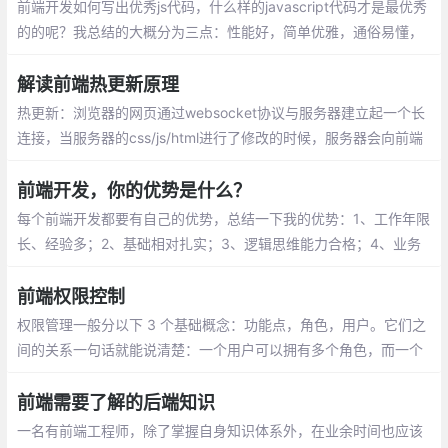
环境
前端开发如何写出优秀js代码，什么样的javascript代码才是最优秀
的的呢？我总结的大概分为三点：性能好，简单优雅，通俗易懂，
这篇文章就将围绕这这3点来说明。
解读前端热更新原理
热更新：浏览器的网页通过websocket协议与服务器建立起一个长
连接，当服务器的css/js/html进行了修改的时候，服务器会向前端
发送一个更新的消息，如果是css或者html发生了改变，网页执行js
直接操作dom，局部刷新，如果是js发生了改变，只好刷新整个页
前端开发，你的优势是什么？
面。
每个前端开发都要有自己的优势，总结一下我的优势：1、工作年限
长、经验多；2、基础相对扎实；3、逻辑思维能力合格；4、业务
需求分析能合格。
前端权限控制
权限管理一般分以下 3 个基础概念：功能点，角色，用户。它们之
间的关系一句话就能说清楚：一个用户可以拥有多个角色，而一个
角色可以包含多个功能。
前端需要了解的后端知识
一名有前端工程师，除了掌握自身知识体系外，在业余时间也应该