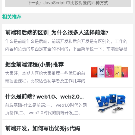
下一页:
JavaScript 中比较对象的四种方式
相关推荐
前端和后端的区别_为什么很多人选择前端?
什么是前端什么是后端，前端开发和后台开发是有区别的，工作的
内容和负责的东西是完全的不同的，下面简单说一下：前端更容易
入门，每天调整界面的展示，通过代码 完成优美的界面和酷炫的交
互。后端入门稍困难，每天关注的是业务逻辑的处理，数据的增删
掘金前端课程(小册)推荐
改查，性能的优化
大家好，本期内容给大家推荐一些优质的前
端掘金课程，比较适合初学者及工作几年的
前端小伙伴，里面的内容讲解的比较详细，
作者也是一线的大厂工作者。有兴趣的小伙
什么是前端? web1.0、web2.0时代的网页制作,前端开发都有哪些内容等
伴快来打卡看一下吧
前端基础-什么是前端:一、 web1.0时代的网
页制作,二、 web2.0时代的前端开发,三、
Web前端能做什么？四、 为什么要学习前端
开发,五、 前端开发都有哪些内容,六、 开发
前端开发，如何写出优秀js代码