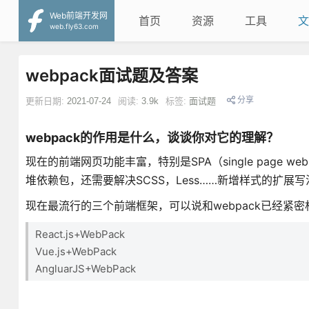
Web前端开发网
首页
资源
工具
文
web.fly63.com
webpack面试题及答案
分享
更新日期:
2021-07-24
阅读:
3.9k
标签:
面试题
webpack的作用是什么，谈谈你对它的理解？
现在的前端网页功能丰富，特别是SPA（single page web
堆依赖包，还需要解决SCSS，Less……新增样式的扩展
现在最流行的三个前端框架，可以说和webpack已经紧密
React.js+WebPack
Vue.js+WebPack
AngluarJS+WebPack