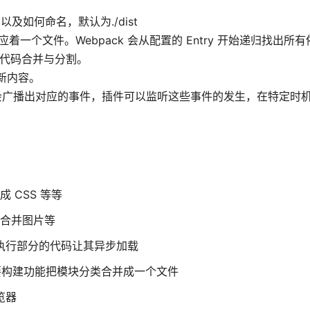
以及如何命名，默认为./dist
对应着一个文件。Webpack 会从配置的 Entry 开始递归找出所
用于代码合并与分割。
新内容。
特定时机会广播出对应的事件，插件可以监听这些事件的发生，在特定时
译成 CSS 等等
压缩合并图片等
要执行部分的代码让其异步加载
要构建功能把模块分类合并成一个文件
览器