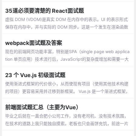
及答案，没准用得上。当然，如果针对这些问题，你有更棒的答
案，欢迎移步至评论区。
35道必须要清楚的 React面试题
虚拟 DOM (VDOM)是真实 DOM 在内存中的表示。UI 的表示形式
保存在内存中，并与实际的 DOM 同步。这是一个发生在渲染函数
被调用和元素在屏幕上显示之间的步骤，整个过程被称为调和。函
数组件和类组件当然是有区别的
webpack面试题及答案
现在的前端网页功能丰富，特别是SPA（single page web applica
tion 单页应用）技术流行后，JavaScript的复杂度增加和需要一大
堆依赖包，还需要解决SCSS，Less……新增样式的扩展写法的编译
工作
23 个 Vue.js 初级面试题
使用渐进式框架的代价很小，从而使现有项目（使用其他技术构建
的项目）更容易采用并迁移到新框架。 Vue.js 是一个渐进式框架，
因为你可以逐步将其引入现有应用，而不必从头开始重写整个程
序。
前端面试题汇总（主要为Vue）
毕业之后就在一直合肥小公司工作，没有老司机、没有技术氛围，
在技术的道路上我只能独自摸索。老板也只会画饼充饥，前途一片
迷茫看不到任何希望。于是乎，我果断辞职，在新年开工之际来到