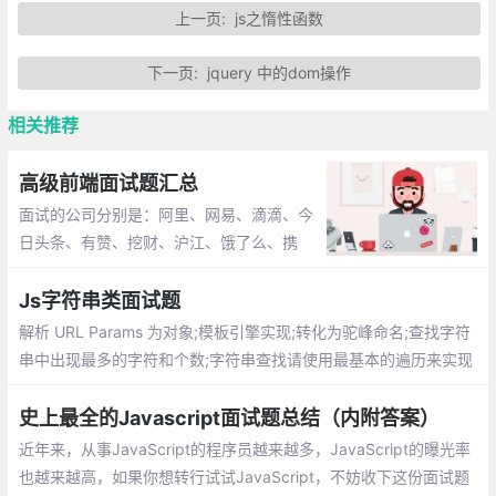
上一页:
js之惰性函数
下一页:
jquery 中的dom操作
相关推荐
高级前端面试题汇总
面试的公司分别是：阿里、网易、滴滴、今
日头条、有赞、挖财、沪江、饿了么、携
程、喜马拉雅、兑吧、微医、寺库、宝宝
树、海康威视、蘑菇街、酷家乐、百分点和
Js字符串类面试题
海风教育。以下是面试题汇总
解析 URL Params 为对象;模板引擎实现;转化为驼峰命名;查找字符
串中出现最多的字符和个数;字符串查找请使用最基本的遍历来实现
判断字符串 a 是否被包含在字符串 b 中
史上最全的Javascript面试题总结（内附答案）
近年来，从事JavaScript的程序员越来越多，JavaScript的曝光率
也越来越高，如果你想转行试试JavaScript，不妨收下这份面试题