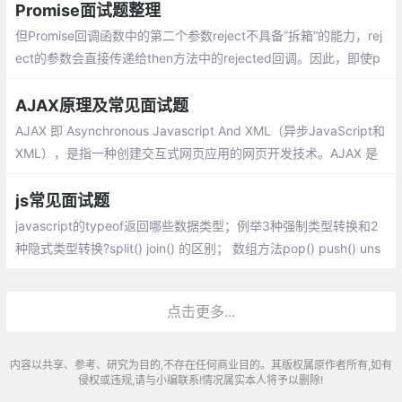
杭州，这里的互联网公司应该是合肥的几十倍吧。。。。
Promise面试题整理
但Promise回调函数中的第二个参数reject不具备”拆箱“的能力，rej
ect的参数会直接传递给then方法中的rejected回调。因此，即使p
3 reject接收了一个resolved状态的Promise，then方法中被调用的
依然是rejected，并且参数就是reject接收到的Promise对象。
AJAX原理及常见面试题
AJAX 即 Asynchronous Javascript And XML（异步JavaScript和
XML），是指一种创建交互式网页应用的网页开发技术。AJAX 是
一种用于创建快速动态网页的技术。它可以令开发者只向服务器获
取数据（而不是图片，HTML文档等资源）
js常见面试题
javascript的typeof返回哪些数据类型；例举3种强制类型转换和2
种隐式类型转换?split() join() 的区别； 数组方法pop() push() uns
hift() shift()；IE和标准下有哪些兼容性的写法
点击更多...
内容以共享、参考、研究为目的,不存在任何商业目的。其版权属原作者所有,如有
侵权或违规,请与小编联系!情况属实本人将予以删除!