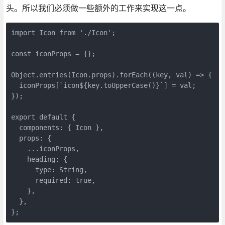
头。所以我们必须做一些额外的工作来实现这一点。
import Icon from './Icon';

const iconProps = {};

Object.entries(Icon.props).forEach((key, val) => {

  iconProps[`icon${key.toUpperCase()}`] = val;

});

export default {

  components: { Icon },

  props: {

    ...iconProps,

    heading: {

      type: String,

      required: true,

    },

  },
