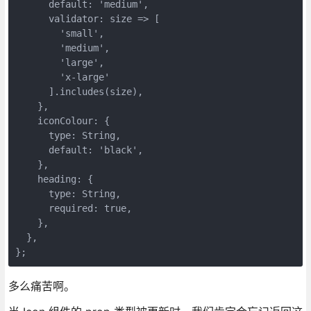
      default: 'medium',

      validator: size => [

        'small',

        'medium',

        'large',

        'x-large'

      ].includes(size),

    },

    iconColour: {

      type: String,

      default: 'black',

    },

    heading: {

      type: String,

      required: true,

    },

  },

多么痛苦啊。