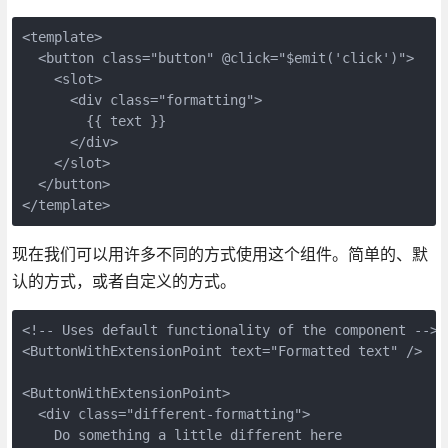
<template>

  <button class="button" @click="$emit('click')">

    <slot>

      <div class="formatting">

        {{ text }}

      </div>

    </slot>

  </button>

现在我们可以用许多不同的方式使用这个组件。简单的、默
认的方式，或者自定义的方式。
<!-- Uses default functionality of the component -->

<ButtonWithExtensionPoint text="Formatted text" />

<ButtonWithExtensionPoint>

  <div class="different-formatting">

    Do something a little different here
