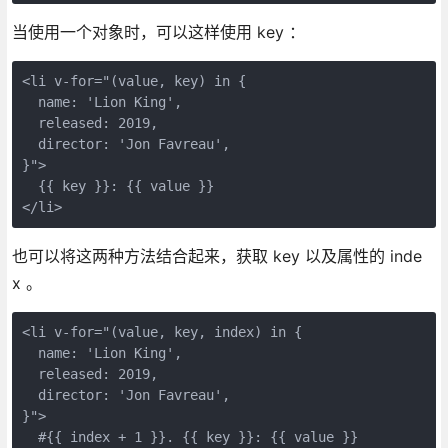
当使用一个对象时，可以这样使用 key ：
<li v-for="(value, key) in {

  name: 'Lion King',

  released: 2019,

  director: 'Jon Favreau',

}">

  {{ key }}: {{ value }}

也可以将这两种方法结合起来，获取 key 以及属性的 inde
x 。
<li v-for="(value, key, index) in {

  name: 'Lion King',

  released: 2019,

  director: 'Jon Favreau',

}">

  #{{ index + 1 }}. {{ key }}: {{ value }}
