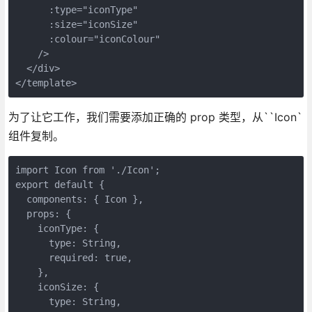
      :type="iconType"

      :size="iconSize"

      :colour="iconColour"

    />

  </div>

为了让它工作，我们需要添加正确的 prop 类型，从``Icon`
组件复制。
import Icon from './Icon';

export default {

  components: { Icon },

  props: {

    iconType: {

      type: String,

      required: true,

    },

    iconSize: {

      type: String,
