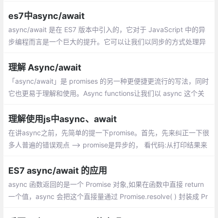
言，实际上是学习一种编程思路，你没有想到JavaScript会用这种
方式来解决异步编程吧
es7中async/await
async/await 是在 ES7 版本中引入的，它对于 JavaScript 中的异
步编程而言是一个巨大的提升。它可以让我们以同步的方式处理异
步的流程，同时不会阻塞主线程。但是，想要用好这一特性，可能
需要动点脑筋
理解 Async/await
「async/await」是 promises 的另一种更便捷更流行的写法，同时
它也更易于理解和使用。Async functions让我们以 async 这个关
键字开始。它可以被放置在任何函数前面，像下面这样
理解使用js中async、await
在讲async之前，先简单的提一下promise。首先，先来纠正一下很
多人普遍的错误观点 --> promise是异步的， 看代码:从打印结果来
看,我们就可以断定promise是同步的,那么我就说promise是同步的
ES7 async/await 的应用
async 函数返回的是一个 Promise 对象,如果在函数中直接 return
一个值，async 会把这个直接量通过 Promise.resolve( ) 封装成 Pr
omise 对象。我们可以通过以下这段代码来说明这个结论: