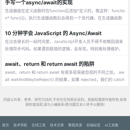
手写一个async/await的实现
生成器是在定义函数时在function后添加*定义的，像这样：functio
n* func(){}，执行生成器函数后会得到一个迭代器，在生成器函数
中能支持yield来暂停函数，直到迭代器调用next方法.同时next能
传入一个参数来作为yield的值
10 分钟学会 JavaScript 的 Async/Await
在过去很长的一段时间里，JavaScript开发人员不得不依赖回调来
处理异步代码。如果遇到赋值的逻辑，会发现，特别难处理维护，
代码看起来也特别的糟糕。
await、return 和 return await 的陷阱
await、return 和 return await 有很多容易被忽视的不同之处。 aw
ait waitAndMaybeReject() 的结果，如果 rejected，我们的 catch
块捕获了异常
内容以共享、参考、研究为目的,不存在任何商业目的。其版权属原作者所有,如有
侵权或违规,请与小编联系!情况属实本人将予以删除!
首页
技术导航
在线工具
技术文章
教程资源
前端标签
AI工具集