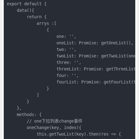
export default {

    data(){

        return {

            arrys :[

                {

                    one: '',

                    oneList: Promise: getOneList(),

                    two: '',

                    twoList: Promise: getTwoList(one),
                    three: '',

                    threeList: Promise: getThreeList(t
                    four: '',

                    fourList: Promise: getFourList(thr
                }

            ]

        }

    },

    methods: {

        // one下拉列表change事件

        oneChange(key, index){

            this.getTwoList(key).then(res => {
