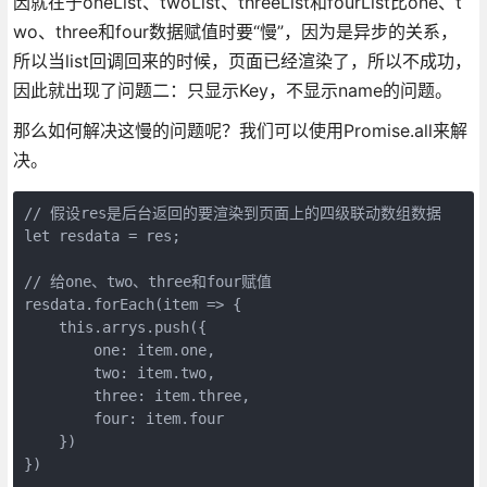
因就在于oneList、twoList、threeList和fourList比one、t
wo、three和four数据赋值时要“慢”，因为是异步的关系，
所以当list回调回来的时候，页面已经渲染了，所以不成功，
因此就出现了问题二：只显示Key，不显示name的问题。
那么如何解决这慢的问题呢？我们可以使用Promise.all来解
决。
// 假设res是后台返回的要渲染到页面上的四级联动数组数据

let resdata = res;

// 给one、two、three和four赋值

resdata.forEach(item => {

    this.arrys.push({

        one: item.one,

        two: item.two,

        three: item.three,

        four: item.four

    })

})
