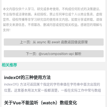
本文内容仅供个人学习、研究或参考使用，不构成任何形式的决策建议、
专业指导或法律依据。未经授权，禁止任何单位或个人以商业售卖、虚假
宣传、侵权传播等非学习研究目的使用本文内容。如需分享或转载，请保
留原文来源信息，不得篡改、删减内容或侵犯相关权益。感谢您的理解与
支持！
上一页:
从 async 和 await 函数返回值说原理
下一页:
@vue/composition-api 解析
相关推荐
indexOf的三种使用方法
indexOf() 方法可返回某个指定的字符串值在字符串中首次出现的
位置。这里基本用法大家一般都清楚，一般在实际工作中常与数组
的方法合用来对数组进行一些操作
关于Vue不能监听（watch）数组变化