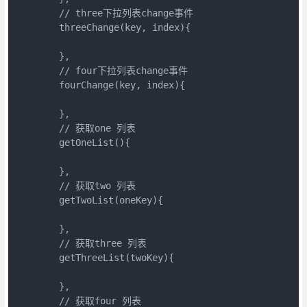
        // three下拉列表change事件

        threeChange(key, index){

        },

        // four下拉列表change事件

        fourChange(key, index){

        },

        // 获取one 列表

        getOneList(){

        },

        // 获取two 列表

        getTwoList(oneKey){

        },

        // 获取three 列表

        getThreeList(twoKey){

        },

        // 获取four 列表
