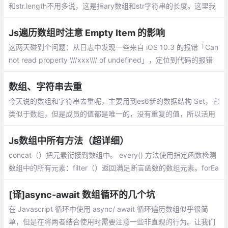
和str.length不用多说，这是指ary数组和str字符串的长度。这里我
们需要注意的是str.charAt(j)和ary[i],分别指在str这个字符串中索引
为j的元素,在ary中索引为i的元素。
Js遍历数组时注意 Empty Item 的影响
这两天碰到个问题：从日志中发现一些来自 iOS 10.3 的报错「Can
not read property \\\'xxx\\\' of undefined」，定位到代码的报错
位置，发现是遍历某数组时产生的报错，该数组的元素应该全都是
Object，但实际上出现了异常的元素
数组、字符串去重
今天说的数组和字符串去重呢，主要用到es6新的数据结构 Set，它
类似于数组，但是成员的值都是唯一的，没有重复的值，所以活用
Set来进行数组和字符串的去重。
Js数组中所有方法（超详细）
concat（）把元素衔接到数组中。 every() 方法使用指定函数检测
数组中的所有元素：filter（）返回满足断言函数的数组元素。forEa
ch（）为数组的每一个元素调用指定函数。
[译]async-await 数组循环的几个坑
在 Javascript 循环中使用 async/ await 循环遍历数组似乎很简
单，但是在将两者结合使用时需要注意一些非直观的行为。让我们