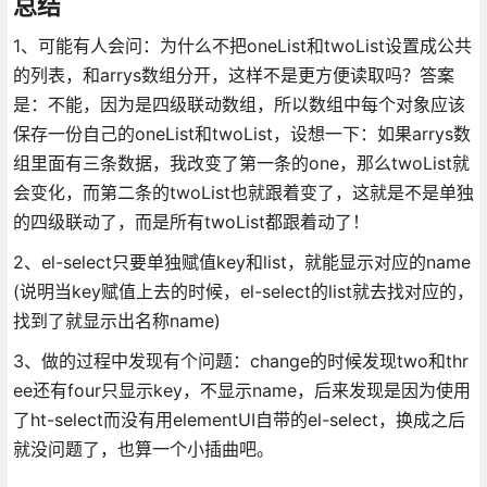
总结
1、可能有人会问：为什么不把oneList和twoList设置成公共
的列表，和arrys数组分开，这样不是更方便读取吗？答案
是：不能，因为是四级联动数组，所以数组中每个对象应该
保存一份自己的oneList和twoList，设想一下：如果arrys数
组里面有三条数据，我改变了第一条的one，那么twoList就
会变化，而第二条的twoList也就跟着变了，这就是不是单独
的四级联动了，而是所有twoList都跟着动了！
2、el-select只要单独赋值key和list，就能显示对应的name
(说明当key赋值上去的时候，el-select的list就去找对应的，
找到了就显示出名称name)
3、做的过程中发现有个问题：change的时候发现two和thr
ee还有four只显示key，不显示name，后来发现是因为使用
了ht-select而没有用elementUI自带的el-select，换成之后
就没问题了，也算一个小插曲吧。