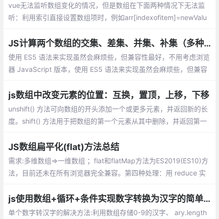
vue无法监听数组变化的情况，但是数组在下面两种情况下无法监
听：利用索引直接设置数组项时，例如arr[indexofitem]=newValu
e；修改数组的长度时，例如arr.length=newLength
JS计算两个数组的交集、差集、并集、补集（多种实现方式）
使用 ES5 语法来实现虽然会麻烦些，但兼容性最好，不用考虑浏览
器 JavaScript 版本，使用 ES5 语法来实现虽然会麻烦些，但兼容
性最好，不用考虑浏览器 JavaScript 版本。也不用引入其他第三
方库。
js数组中改变元素的位置：互换，置顶，上移，下移
unshift() 方法可向数组的开头添加一个或更多元素，并返回新的长
度。shift() 方法用于把数组的第一个元素从其中删除，并返回第一
个元素的值。splice() 方法可删除从 index 处开始的零个或多个元
素
JS数组扁平化(flat)方法总结
需求:多维数组=>一维数组 ；flat和flatMap方法为ES2019(ES10)方
法，目前还未在所有浏览器完全兼容。第四种处理：用 reduce 实
现数组的 flat 方法
js使用数组+循环+条件实现数字转换为汉字的简单方法。
单个数字转汉字的解决方法:利用数组存储0-9的汉字、 ary.length