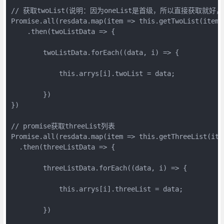
// 获取twoList(说明：因为oneList是首级，所以直接获取就好
Promise.all(resdata.map(item => this.getTwoList(item.o
    .then(twoListData => {

        twoListData.forEach((data, i) => {

            this.arrys[i].twoList = data;

        })

})

// promise获取threeList列表

Promise.all(resdata.map(item => this.getThreeList(item
  .then(threeListData => {

        threeListData.forEach((data, i) => {

            this.arrys[i].threeList = data;

        })
