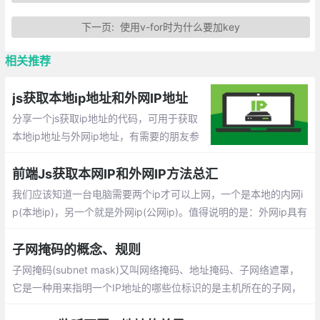
下一页:
使用v-for时为什么要加key
相关推荐
js获取本地ip地址和外网IP地址
分享一个js获取ip地址的代码，可用于获取
本地ip地址与外网ip地址，有需要的朋友参
考下。获取外网ip发现比较全而好的前端获
取客户端IP的方法基本都是通过三方接口。
前端Js获取本网IP和外网IP方法总汇
也就是调用别人写好的接口。
我们应该知道一台电脑需要两个ip才可以上网，一个是本地的内网i
p(本地ip)，另一个就是外网ip(公网ip)。值得说明的是：外网ip具有
世界范围的唯一性
子网掩码的概念、规则
子网掩码(subnet mask)又叫网络掩码、地址掩码、子网络遮罩，
它是一种用来指明一个IP地址的哪些位标识的是主机所在的子网，
以及哪些位标识的是主机的位掩码。子网掩码的设定必须遵循一定