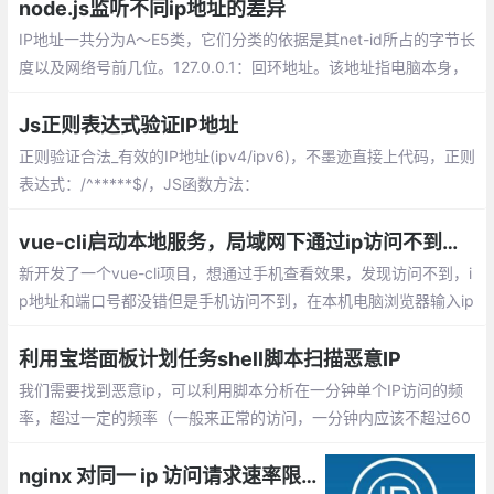
的规则
node.js监听不同ip地址的差异
IP地址一共分为A～E5类，它们分类的依据是其net-id所占的字节长
度以及网络号前几位。127.0.0.1：回环地址。该地址指电脑本身，
主要预留测试本机的TCP/IP协议是否正常。只要使用这个地址发送
数据，则数据包不会出现在网络传输过程中。
Js正则表达式验证IP地址
正则验证合法_有效的IP地址(ipv4/ipv6)，不墨迹直接上代码，正则
表达式：/^*****$/，JS函数方法：
vue-cli启动本地服务，局域网下通过ip访问不到的原因
新开发了一个vue-cli项目，想通过手机查看效果，发现访问不到，i
p地址和端口号都没错但是手机访问不到，在本机电脑浏览器输入ip
端口号一样访问不到，只能通过localhost:8080访问到，同一局域
网下其他的手机和电脑并不能通过ip地址访问调试
利用宝塔面板计划任务shell脚本扫描恶意IP
我们需要找到恶意ip，可以利用脚本分析在一分钟单个IP访问的频
率，超过一定的频率（一般来正常的访问，一分钟内应该不超过60
次，你可以设置为更小），即认定为恶意IP。宝塔面板的shell脚本
如下：
nginx 对同一 ip 访问请求速率限制