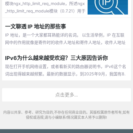
模块ngx_http_limit_req_module，所述ngx
_http_limit_req_module模块（0.7.21）用于
限制每一个定义的键值的请求的处理速率，
特别是从一个单一的IP地址的请求的处理速
一文聊透 IP 地址的那些事
率。使用“漏桶”方法进行限制。
IP 地址，是一个大家都耳熟能详的名词。 以生活举例，IP 在互联
网中的作用就像是寄件时的收件人地址和寄件人地址，收件人地址
让信件可以被正确送达，寄件人地址则让收到信的人可以回信。
IPv6为什么越来越受欢迎？三大原因告诉你
现在打开手机网络设置，或者看新买的路由器说明书，IPv6这个名
词出现得越来越频繁。最新的数据显示，到2025年9月，我国有8.
65亿人用上了IPv6，占上网人数的77.02%，这个数字是全球最高
的。
点击更多...
内容以共享、参考、研究为目的,不存在任何商业目的。其版权属原作者所有,如有
侵权或违规,请与小编联系!情况属实本人将予以删除!