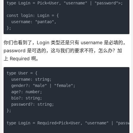
type Login = Pick<User, "username" | "password">;

const login: Login = {

  username: "pantao",

};
你们也看到了，Login 类型还是只有 username 是必填的，
password 是可选的，这与我们的要求不符，怎么办？加
上 Required 啊。
type User = {

  username: string;

  gender?: "male" | "female";

  age?: number;

  bio?: string;

  password?: string;

};

type Login = Required<Pick<User, "username" | "passwor