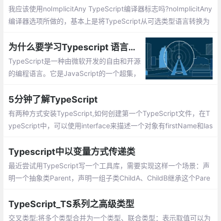
我应该使用noImplicitAny TypeScript编译器标志吗?noImplicitAny
编译器选项所做的，基本上是将TypeScript从可选类型语言转换为
强制类型检验语言。这使得TypeScript离JavaScript的超集稍微远
了一些，因为简单的：
为什么要学习Typescript 语言呢?Typescript 开发环境安装
TypeScript是一种由微软开发的自由和开源
的编程语言。它是JavaScript的一个超集，
TypeScript是JavaScript类型的超集，它可
以编译成纯JavaScript。TypeScript可以在
5分钟了解TypeScript
任何浏览器、任何计算机和任何操作系统上
有两种方式安装TypeScript,如何创建第一个TypeScript文件，在T
运行，并且是开源的。
ypeScript中，可以使用interface来描述一个对象有firstName和las
tName两个属性，TypeScript支持JavaScript的新功能，其中很重
要的一个功能就是基于类的面向对象编程
Typescript中以变量方式传递类
最近尝试用TypeScript写一个工具库，需要实现这样一个场景：声
明一个抽象类Parent，声明一组子类ChildA、ChildB继承这个Pare
nt，实现它的抽象方法
TypeScript_TS系列之高级类型
交叉类型:将多个类型合并为一个类型、联合类型：表示取值可以为