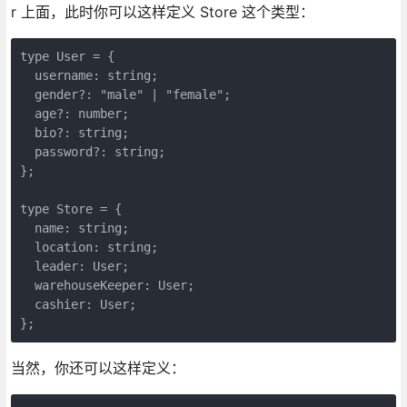
r 上面，此时你可以这样定义 Store 这个类型：
type User = {

  username: string;

  gender?: "male" | "female";

  age?: number;

  bio?: string;

  password?: string;

};

type Store = {

  name: string;

  location: string;

  leader: User;

  warehouseKeeper: User;

  cashier: User;

};
当然，你还可以这样定义：