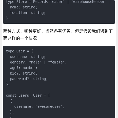
type Store = Record<'leader' | 'warehouseKeeper' | 'ca
  name: string;

  location: string;

}
两种方式，哪种更好，当然各有优劣，但是假设我们遇到下
面这样的一个情况：
type User = {

  username: string;

  gender?: "male" | "female";

  age?: number;

  bio?: string;

  password?: string;

};

const users: User = [

  {

    username: "awesomeuser",

  },

  {
