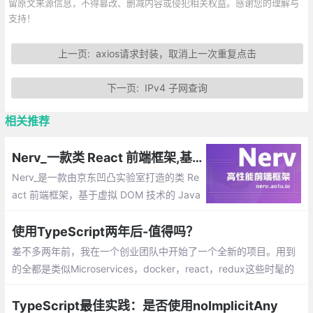
留原文来源信息，不得篡改、删减内容或侵犯相关权益。感谢您的理解与
支持！
上一页:
axios请求封装，取消上一次重复点击
下一页:
IPv4 子网查询
相关推荐
Nerv_一款类 React 前端框架,基于虚拟 DOM 技术的 JavaScript(TypeScript) 库
Nerv_是一款由京东凹凸实验室打造的类 Re
act 前端框架，基于虚拟 DOM 技术的 Java
Script(TypeScript) 库。它基于React标
准，提供了与 React 16 一致的使用方式与
使用TypeScript两年后-值得吗？
API。
差不多两年前，我在一个创业团队中开始了一个全新的项目。用到
的全都是类似Microservices，docker，react，redux这些时髦的
东西。我在前端技术方面积累了一些类似的经验
TypeScript最佳实践：是否使用noImplicitAny