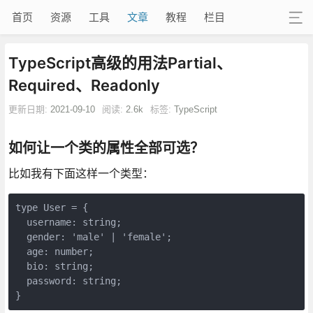
首页
资源
工具
文章
教程
栏目
TypeScript高级的用法Partial、
Required、Readonly
更新日期:
2021-09-10
阅读:
2.6k
标签:
TypeScript
如何让一个类的属性全部可选？
比如我有下面这样一个类型：
type User = {

  username: string;

  gender: 'male' | 'female';

  age: number;

  bio: string;

  password: string;

}