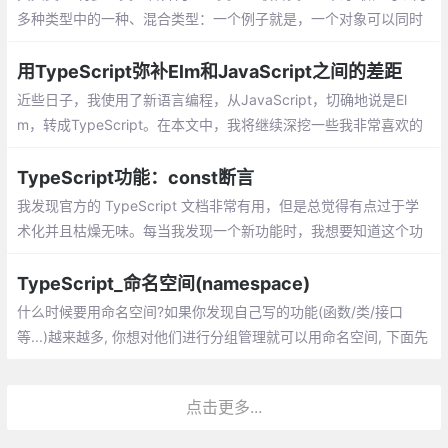
多种类型中的一种、混合类型：一个例子就是，一个对象可以同时
做为函数和对象使用，并带有额外的属性、类型断言：可以用来手
动指定一个值的类型
用TypeScript弥补Elm和JavaScript之间的差距
近些日子，我使用了新语言编程，从JavaScript，切确地说是El
m，转成TypeScript。在本文中，我将继续深挖一些我非常喜欢的
TypeScript特性。
TypeScript功能：const断言
我发现官方的 TypeScript 文档非常有用，但是总觉得有点过于学
术化并且枯燥无味。每当我发现一个新功能时，我想要知道这个功
能究竟能够解决什么问题而不是长篇大论
TypeScript_命名空间(namespace)
什么时候要用命名空间?如果你发现自己写的功能(函数/类/接口
等...)越来越多, 你想对他们进行分组管理就可以用命名空间, 下面先
用类，举例:发现namespace下还有export, export在这里用来表示
哪些功能是可以外部访问的:
点击更多...