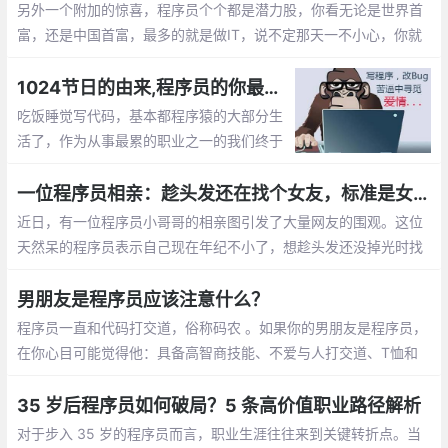
员们的肾上腺素分泌。
另外一个附加的惊喜，程序员个个都是潜力股，你看无论是世界首
富，还是中国首富，最多的就是做IT，说不定那天一不小心，你就
成了亿万富翁的老婆啦， mm们，选个程序员当老公不会错的。程
序员收入稳定，生活安逸，属于长期持有型成长股
1024节日的由来,程序员的你最想对自己说的是什么？【1024程序员节日】
吃饭睡觉写代码，基本都程序猿的大部分生
活了，作为从事最累的职业之一的我们终于
有了自己的节日，那就是1024。1024向程
序员致敬，向自己致敬，向未来致敬。
一位程序员相亲：趁头发还在找个女友，标准是女孩就行
近日，有一位程序员小哥哥的相亲图引发了大量网友的围观。这位
天然呆的程序员表示自己现在年纪不小了，想趁头发还没掉光时找
个女朋友。至于择偶的标准，他表示只要是女孩就行
男朋友是程序员应该注意什么？
程序员一直和代码打交道，俗称码农 。如果你的男朋友是程序员，
在你心目可能觉得他：具备高智商技能、不爱与人打交道、T恤和
牛仔裤是基本标配、不浪漫的直男癌等等，那怎么和程序员男朋友
相处呢，需要你应该注意什么呢？
35 岁后程序员如何破局？5 条高价值职业路径解析
对于步入 35 岁的程序员而言，职业生涯往往来到关键转折点。当