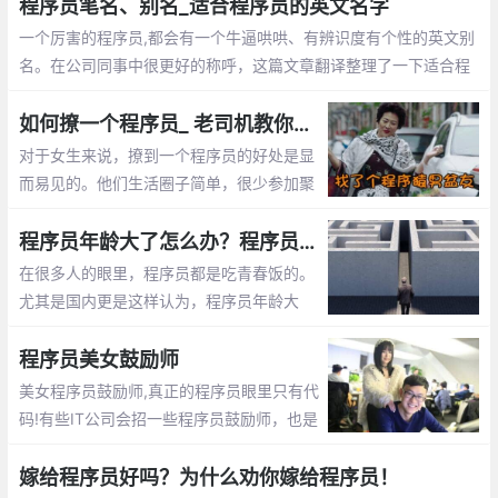
程序员笔名、别名_适合程序员的英文名字
一个厉害的程序员,都会有一个牛逼哄哄、有辨识度有个性的英文别
名。在公司同事中很更好的称呼，这篇文章翻译整理了一下适合程
序员的英文名字
如何撩一个程序员_ 老司机教你怎么追程序员
对于女生来说，撩到一个程序员的好处是显
而易见的。他们生活圈子简单，很少参加聚
会。他们不是在修改代码，就是在去修改代
码的路上。这篇文章告诉你怎么撩程序员
程序员年龄大了怎么办？程序员年龄大了的出路
在很多人的眼里，程序员都是吃青春饭的。
尤其是国内更是这样认为，程序员年龄大
了，体力越来越差，就不好找工作了，开始
担心以后的出路了。那么未来大龄程序员的
程序员美女鼓励师
出路在哪呢？
美女程序员鼓励师,真正的程序员眼里只有代
码!有些IT公司会招一些程序员鼓励师，也是
为了提高程序员们的工作”战斗值”。 而关于
程序员鼓励师的作用，她们总是能激发程序
嫁给程序员好吗？为什么劝你嫁给程序员！